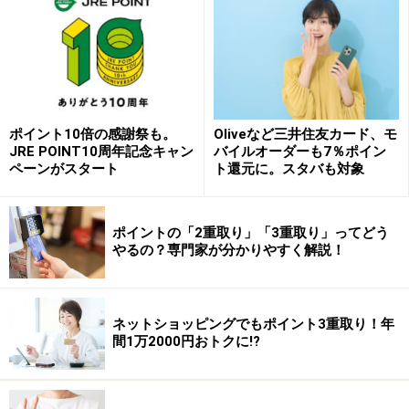
デビットカード」・「楽天ペイ」の3つを使い分けてい
ます。利用シーンとしては、「楽天カード」は「楽天市
場」で買い物をする時、「楽天銀行デビットカード」は
街で洋服を買う時など、そのほかドラッグストア、スー
パーやコンビニでは、「楽天ペイ」を使うことが多いで
ポイント10倍の感謝祭も。
Oliveなど三井住友カード、モ
すね。2019年頃からQRコード決済が劇的に進化し、ク
JRE POINT10周年記念キャン
バイルオーダーも7％ポイン
レジットカードと並行して使えるお店が増えましたよ
ペーンがスタート
ト還元に。スタバも対象
ね。コロナ禍でさらにキャッシュレス化に拍車がかか
り、ほとんど現金を使わなくなりました。
ポイントの「2重取り」「3重取り」ってどう
やるの？専門家が分かりやすく解説！
街でお金を使う時にも、なるべくいろんな方法を併用し
てたくさんポイントをゲットできるように意識します
ね。
ネットショッピングでもポイント3重取り！年
間1万2000円おトクに!?
――と、いいますと？