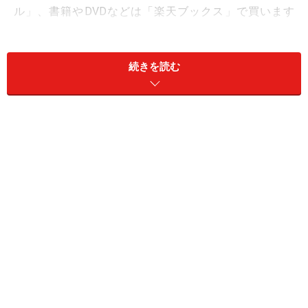
ル」、書籍やDVDなどは「楽天ブックス」で買います
し、旅行は「楽天トラベル」を使います。つみたてNISA
をしているので、「楽天証券」も利用していますね。
続きを読む
他にも、まつ毛エクステを予約する時には「楽天ビュー
ティ」をのぞいてみたり、美容室に行く時も活用します
ね。自分の生活圏内で活用するだけでもSPUが達成され
ていくので、コツコツと増えていくのが楽しいですよ。
「楽天カード」の引き落とし先を「楽天銀行」に設定す
ると、SPUがプラス1倍されます。
また、このSPUは、前回お話ししたキャンペーンと組み
合わせると、さらにおトクになるんです。例えば、「お
買い物マラソン」時には最大で43倍という大幅なポイン
トアップも可能。もちろん自分の生活圏内で活用してい
るので、すべてをコンプリートしているわけではありま