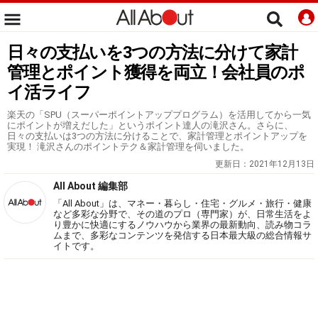
日々の支払いを3つの方法に分けて家計
管理とポイント獲得を両立！会社員のポ
イ活ライフ
楽天の「SPU（スーパーポイントアッププログラム）を活用してから一気
にポイントが増えだした」というポイント達人の滝沢さん。さらに、
日々の支払いは3つの方法に分けることで、家計管理とポイントアップを
実現！ 滝沢さんのポイントテク＆家計管理を伺いました。
更新日：
2021年12月13日
All About 編集部
「All About」は、マネー・暮らし・住宅・グルメ・旅行・健康
など多彩な分野で、その道のプロ（専門家）が、日常生活をよ
り豊かに快適にするノウハウから業界の最新動向、読み物コラ
ムまで、多彩なコンテンツを発信する日本最大級の総合情報サ
イトです。