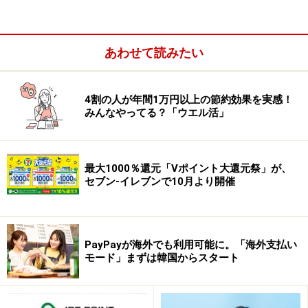
せんが、現在使っているものが対象サービス内で代替で
きないかをチェックして切り替えたものもあります。
あわせて読みたい
――例えばどんなものが？
4割の人が年間1万円以上の節約効果を実感！
滝沢さん：
携帯キャリアの「楽天モバイル」もそうです
みんなやってる？「ウエル活」
し、公共料金の電気は、「楽天でんき」に切り替えまし
た（「楽天でんき」はSPUの対象外。ポイント獲得やポ
イント支払いは可能）。月2100円の携帯代と、電気代は
最大1000％還元「Vポイント大還元祭」が、
セブン-イレブンで10月より開催
ポイントで全額支払うようにしているので、この2つの
固定費に関しては、家計からの出費はゼロです。
――日々の支出に関しては、すべて「楽天カード」で決
PayPayが海外でも利用可能に。「海外支払い
モード」まずは韓国からスタート
済してポイントを貯めていらっしゃるのでしょうか？
滝沢さん：
日常の支出は、「楽天カード」・「楽天銀行