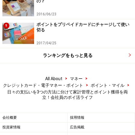
の？
本記事の内容は一般的な情報提供を目的としており、特定の金融
商品や投資行動を推奨するものではありません。
2016/06/23
投資や資産運用に関する最終的なご判断はご自身の責任において
行ってください。
ポイントをプリペイドカードにチャージして使い
掲載情報の正確性・完全性については十分に配慮しております
5
切る
が、その内容を保証するものではなく、これに基づく損失・損害
などについて当社は一切の責任を負いません。
最新の情報や詳細については、必ず各金融機関やサービス提供者
2017/04/25
の公式情報をご確認ください。
ランキングをもっと見る
【編集部からのお知らせ】
・「家計」について、
アンケート（2026/8/31まで）
を実施
中です！
>
>
All About
マネー
※抽選で20名にAmazonギフト券1000円分プレゼント
>
>
クレジットカード・電子マネー・ポイント
ポイント・マイル
※謝礼付きの限定アンケートやモニター企画に参加が可能に
なります
日々の支払いを3つの方法に分けて家計管理とポイント獲得を両
立！会社員のポイ活ライフ
会社概要
採用情報
投資家情報
広告掲載