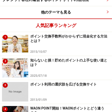
うので、街での支出は「楽天銀行デビットカード」と
「楽天ペイ」を活用。デビットカードでの決済なら、使
他のテーマも見る
った時点で銀行口座からお金が引き落とさるので手元の
人気記事ランキング
お財布感覚で使うことができ、会計も明瞭です。食費や
日用品などは「楽天ペイ」を使いますが、こちらはポイ
ポイント交換手数料がかからずに現金化する方法
1
ントで賄っているので、ほとんどお金はかかっていませ
とは？
ん。
2015/10/07
取材・文／西尾英子
知らないと損！貯めたポイントの上手な使い道と
2
は？
【関連記事をチェック！】
2025/07/18
年間40万円相当の「楽天ポイント」を獲得！ 20代会社員
ポイント利用の選択肢を広げる交換サイト
3
のポイ活ライフとは？
貯まったポイントを賢く使う！ ポイ活の醍醐味とは？
2013/01/09
※記事内容は執筆時点のものです。最新の内容をご確認くださ
WAON POINT開始！WAONポイントとどう違う
4
い。