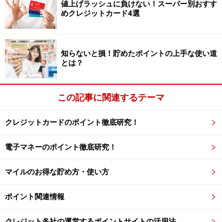
値上げラッシュに負けない！スーパー別おすす
滝沢さん：
例えば、「楽天ポイントカード」が使えるお
めクレジットカード4選
店で「楽天ペイ」を使う時には、「楽天ポイントカー
ド」を提⽰して、「楽天カード」から電子マネーをチャ
ージした「楽天ペイ」で⽀払うことで、ポイントの三重
知らないと損！貯めたポイントの上手な使い道
とは？
取りができ、最大2.5倍のポイント還元率になります。
――あえて支払い方法を3つに分けている理由を教えてく
この記事に関連するテーマ
ださい。
クレジットカードのポイント徹底研究！
滝沢さん：
クレジットカードの使いすぎを防ぐためで
す。家計管理として、「楽天カード」は月7万円以内に
電子マネーのポイント徹底研究！
収めるようにしているのですが、そのうち約3万円を
マイルのお得な貯め方・使い方
NISAに振り分けているので、「楽天市場」での買い物は
月4万円くらいですね。
ポイント関連情報
ただクレジットカードはうっかりすると使いすぎてしま
クレジット各社の運営するポイントサイトの活用法