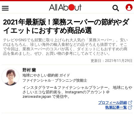
2021年最新版！業務スーパーの節約やダ
イエットにおすすめ商品6選
テレビやSNSでも頻繁に取り上げられ大人気の「業務スーパー」。安い
のはもちろん、珍しい海外の輸入食材などの品ぞろえも抜群です。そこ
で今回は、業務スーパーのコスパが高く、ダイエットにもおすすめの商
品を集めました。ぜひ、お買い物の参考にしてみてください。
更新日：
2021年11月29日
野村 蘭
地球にやさしい節約術 ガイド
ファイナンシャル・プランニング技能士
インスタグラマー＆ファイナンシャルプランナー。 地球にもや
さしいエコな節約術を、Instagramのアカウント＠
zerowaste.japan で発信中。
プロフィール詳細
執筆記事一覧