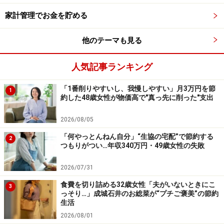
88円（税別）です。甘さ控えめのハードタイプのビスケ
家計管理でお金を貯める
ットで、そのままでもおいしいですが、ジャムや上記の
フムスをディップして食べるのもおすすめです。コーヒ
他のテーマも見る
ーや紅茶にもあいそうです。
人気記事ランキング
「1番削りやすいし、我慢しやすい」月3万円を節
1
約した48歳女性が物価高で"真っ先に削った"支出
2026/08/05
「何やっとんねん自分」“生協の宅配”で節約する
2
つもりがつい…年収340万円・49歳女性の失敗
2026/07/31
食費を切り詰める32歳女性「夫がいないときにこ
3
っそり…」成城石井のお総菜が“プチご褒美”の節約
生活
2026/08/01