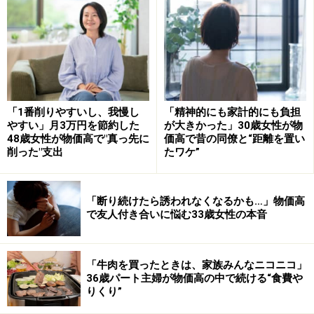
円（税別）！ また、砂糖やトランス脂肪酸なども使われ
ていないので、安心して食べることができます。小腹が
空いた時や軽い朝食にもおすすめです。
タンパク質が豊富で低脂肪！ 業務スーパー
「1番削りやすいし、我慢し
「精神的にも家計的にも負担
やすい」月3万円を節約した
が大きかった」30歳女性が物
のフムス
48歳女性が物価高で"真っ先に
価高で昔の同僚と“距離を置い
削った"支出
たワケ”
「断り続けたら誘われなくなるかも…」物価高
で友人付き合いに悩む33歳女性の本音
ひよこ豆にごまなどを加えてペースト状にしたフムス
は、中東で広く食べられている豆料理です。栄養価が高
くタンパク質が豊富で低脂肪のため、スーパーフードと
「牛肉を買ったときは、家族みんなニコニコ」
36歳パート主婦が物価高の中で続ける“食費や
して海外で人気があります。最近、日本でもカフェなど
りくり”
で見かけることが増えてきました。業務スーパーの「ク