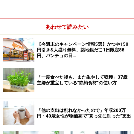
あわせて読みたい
【今週末のキャンペーン情報5選】かつや150
円引き&大盛り無料、築地銀だこ1日限定88
円、パンチョの日…
「一度食べた後も、また生やして収穫」37歳
主婦が重宝している“節約食材”の使い方
「他の支出は削れなかったので」年収200万
ダイエット中のスナックにおすすめなのが、エナジーバ
円・40歳女性が物価高で“真っ先に削った”支出
ーの「BA！」。オーツ麦やドライフルーツなどがぎゅっ
と固められたこのエナジーバーのお値段はなんと1本58