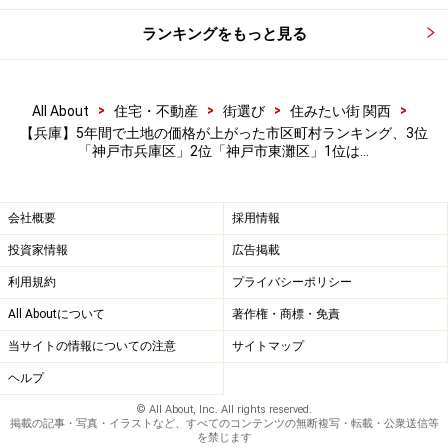
ランキングをもっと見る
>
>
>
>
All About
住宅・不動産
街選び
住みたい街 関西
【兵庫】5年間で土地の価格が上がった市区町村ランキング、3位
「神戸市兵庫区」2位「神戸市東灘区」1位は…
会社概要
採用情報
投資家情報
広告掲載
利用規約
プライバシーポリシー
All Aboutについて
著作権・商標・免責
当サイトの情報についての注意
サイトマップ
ヘルプ
© All About, Inc. All rights reserved.
掲載の記事・写真・イラストなど、すべてのコンテンツの無断複写・転載・公衆送信等
を禁じます