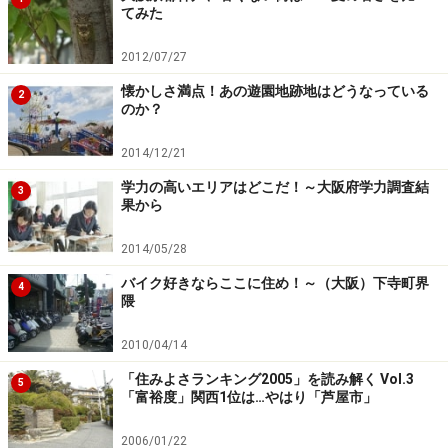
てみた
2012/07/27
懐かしさ満点！あの遊園地跡地はどうなっている
2
のか？
2014/12/21
学力の高いエリアはどこだ！～大阪府学力調査結
3
果から
2014/05/28
バイク好きならここに住め！～（大阪）下寺町界
4
隈
2010/04/14
「住みよさランキング2005」を読み解く Vol.3
5
「富裕度」関西1位は…やはり「芦屋市」
2006/01/22