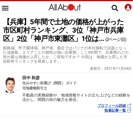
【兵庫】5年間で土地の価格が上がった
市区町村ランキング、3位「神戸市兵庫
区」2位「神戸市東灘区」1位は…
(2ページ目)
姫路城、甲子園球場、神戸港。最近ではパソナの本社移転で話題となっ
た淡路島。エリアごとの個性が強い兵庫県。ここ5年間で、兵庫県のどの
街が最も地価が上昇したか、ご存知ですか？ 今回は、地価が上昇した市
区町村ランキングを発表します。
更新日：
2021年11月04日
田中 和彦
住みやすい街選び（関西） ガイド
宅地建物取引士
不動産の実務経験や、地域情報サイトの立ち上げなどの経験を
活かし、関西の街の魅力を発信。
プロフィール詳細
執筆記事一覧