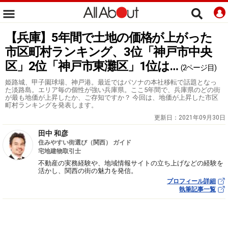
【兵庫】5年間で土地の価格が上がった
市区町村ランキング、3位「神戸市中央
区」2位「神戸市東灘区」1位は…
(2ページ目)
姫路城、甲子園球場、神戸港。最近ではパソナの本社移転で話題となっ
た淡路島。エリア毎の個性が強い兵庫県。ここ5年間で、兵庫県のどの街
が最も地価が上昇したか、ご存知ですか？ 今回は、地価が上昇した市区
町村ランキングを発表します。
更新日：
2021年09月30日
田中 和彦
住みやすい街選び（関西） ガイド
宅地建物取引士
不動産の実務経験や、地域情報サイトの立ち上げなどの経験を
活かし、関西の街の魅力を発信。
プロフィール詳細
執筆記事一覧