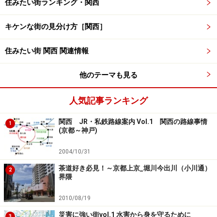
住みたい街ランキング・関西
キケンな街の見分け方［関西］
住みたい街 関西 関連情報
他のテーマも見る
人気記事ランキング
関西 JR・私鉄路線案内 Vol.1 関西の路線事情
1
(京都～神戸)
2004/10/31
茶道好き必見！～京都上京_堀川今出川（小川通）
2
界隈
2010/08/19
災害に強い街vol.1 水害から身を守るために
3