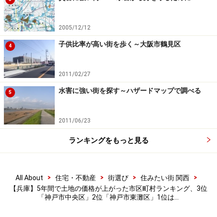
2005/12/12
子供比率が高い街を歩く～大阪市鶴見区
4
2011/02/27
水害に強い街を探す～ハザードマップで調べる
5
2011/06/23
ランキングをもっと見る
>
>
>
>
All About
住宅・不動産
街選び
住みたい街 関西
【兵庫】5年間で土地の価格が上がった市区町村ランキング、3位
「神戸市中央区」2位「神戸市東灘区」1位は…