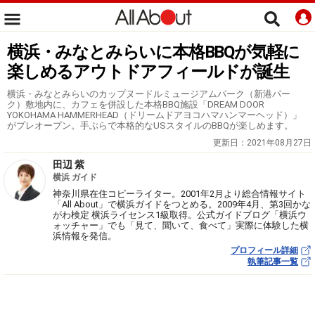
横浜・みなとみらいに本格BBQが気軽に
楽しめるアウトドアフィールドが誕生
横浜・みなとみらいのカップヌードルミュージアムパーク（新港パー
ク）敷地内に、カフェを併設した本格BBQ施設「DREAM DOOR
YOKOHAMA HAMMERHEAD（ドリームドアヨコハマハンマーヘッド）」
がプレオープン。手ぶらで本格的なUSスタイルのBBQが楽しめます。
更新日：
2021年08月27日
田辺 紫
横浜 ガイド
神奈川県在住コピーライター。2001年2月より総合情報サイト
「All About」で横浜ガイドをつとめる。2009年4月、第3回かな
がわ検定 横浜ライセンス1級取得。公式ガイドブログ「横浜ウ
ォッチャー」でも「見て、聞いて、食べて」実際に体験した横
浜情報を発信。
プロフィール詳細
執筆記事一覧