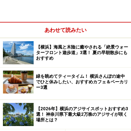
アウトドア体験プログラムも開催予定
DREAM DOOR YOKOHAMA HAMMERHEAD 概要
あわせて読みたい
【横浜】海風と木陰に癒やされる「絶景ウォー
ターフロント遊歩道」3選！ 夏の早朝散歩にも
おすすめ
緑を眺めてティータイム！ 横浜さんぽの途中
でひと休みしたい、おすすめカフェ＆ベーカリ
ー3選
【2026年】横浜のアジサイスポットおすすめ3
選！ 神奈川県下最大級2万株のアジサイが咲く
場所とは？
ドリームドアヨコハマハンマーヘッドと