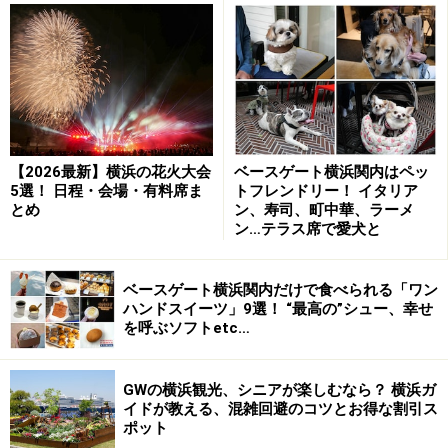
は？
「ドリームドアヨコハマハンマーヘッド」は、横浜中心
部にはこれまでになかった、アウトドアテーマパーク。
場所は、
カップヌードルミュージアムパーク（新港パー
ク）敷地内
です。
【2026最新】横浜の花火大会
ベースゲート横浜関内はペッ
5選！ 日程・会場・有料席ま
トフレンドリー！ イタリア
とめ
ン、寿司、町中華、ラーメ
ン…テラス席で愛犬と
DREAM DOOR YOKOHAMA HAMMERHEAD エリアマップ
施設内は「ツリーランドサークル」「ファイヤーフォレ
ベースゲート横浜関内だけで食べられる「ワン
スト」「ワンダーフィールド」という
コンセプトの異な
ハンドスイーツ」9選！ “最高の”シュー、幸せ
を呼ぶソフトetc…
る3つのエリア
に分かれており、各エリアで違った楽し
み方を提供しています。宿泊は不可で、BBQとともにア
ウトドア体験を楽しむための施設です。
GWの横浜観光、シニアが楽しむなら？ 横浜ガ
イドが教える、混雑回避のコツとお得な割引ス
ポット