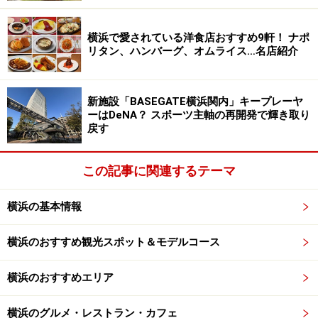
横浜市営バス ベイサイドブルー「カップヌードルミュージ
横浜で愛されている洋食店おすすめ9軒！ ナポ
アムパーク・ハンマーヘッド入口 バス停からすぐ
リタン、ハンバーグ、オムライス…名店紹介
なお、緊急事態宣言延長に伴い、9月12日までプレオー
プンとして営業していますが、酒類の提供は中止してお
新施設「BASEGATE横浜関内」キープレーヤ
り、また持ち込みもできないのでご注意ください。グラ
ーはDeNA？ スポーツ主軸の再開発で輝き取り
戻す
ンドオープンは9月13日以降となります（8月23日時
点）。
この記事に関連するテーマ
横浜の基本情報
円型プロムナードデッキが象徴的「ツリー
ランドサークル」
横浜のおすすめ観光スポット＆モデルコース
横浜のおすすめエリア
円型プロムナードデッキが象徴的な「ツリーランドサーク
横浜のグルメ・レストラン・カフェ