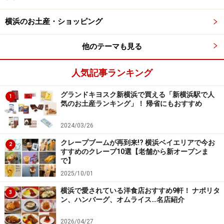
ル」
横浜のお土産・ショッピング
「ツリーランドサークル」は円型プロムナードデッキが
象徴的なパークの中心的な施設。円型のデッキには、受
他のテーマも見る
付、CAFE、BAR、BUTCHER、SHOP、トイレ、そして
BBQ利用サイトが取り囲むように配置されています。
人気記事ランキング
BBQサイトは人数や開始時間によって分かれており、す
グランドキヨスク新横浜で買える「新横浜駅で人
べて3時間制となっています。
1
気のお土産ランキング」！ 帰省にもおすすめ
2024/03/26
クレープブームが再到来!? 横浜ベイエリアで今お
2
2階のデッキにもBBQサイトがあり、横浜港の眺望を見なが
すすめのクレープ10選【老舗から新オープンま
らBBQを楽しめます
で】
2025/10/01
丘の上のパークレンジャーズロッジは冷暖房完備のアウ
横浜で愛されている洋食店おすすめ9軒！ ナポリタ
トドアVIPルームで、こちらのみ4時間制で、別途ルーム
3
ン、ハンバーグ、オムライス…名店紹介
チャージ代（2万5000円）がかかります。
2026/04/27