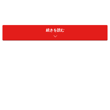
続きを読む
ドリームドアヨコハマハンマーヘッドとは？
円型プロムナードデッキが象徴的「ツリーランドサ
ークル」
グランピングが体験できる「ファイヤーフォレス
ト」
本格キャンプ気分を味わえる「ワンダーフィール
ド」
BBQプランは肉の種類が異なる、全4種類
自然の中でフルコースを楽しむ、レストランプラン
カフェは通りすがりでも利用OK