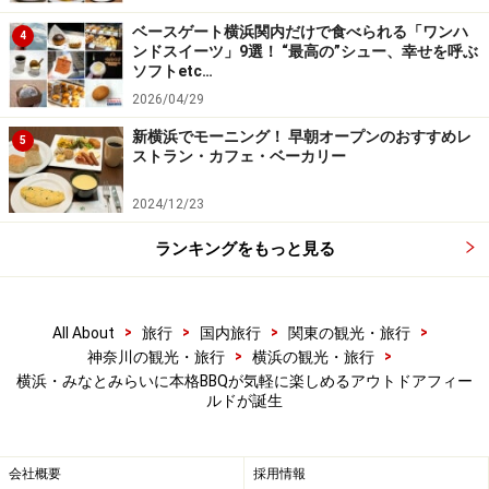
ベースゲート横浜関内だけで食べられる「ワンハ
4
冷暖房完備のパークレンジャーズロッジ
ンドスイーツ」9選！ “最高の”シュー、幸せを呼ぶ
ソフトetc…
2026/04/29
新横浜でモーニング！ 早朝オープンのおすすめレ
5
グランピングが体験できる「ファイヤーフ
ストラン・カフェ・ベーカリー
ォレスト」
2024/12/23
ランキングをもっと見る
女神橋サイドの森林を活かしたグランピング体験エリア「フ
ァイヤーフォレスト」
>
>
>
>
All About
旅行
国内旅行
関東の観光・旅行
>
>
神奈川の観光・旅行
横浜の観光・旅行
「ファイヤーフォレスト」は女神橋サイドの森林を活か
横浜・みなとみらいに本格BBQが気軽に楽しめるアウトドアフィー
したグランピング体験エリア。森の中で海を渡る風を感
ルドが誕生
じながら、非日常感たっぷりのアウトドア体験が満喫で
きます（4時間制）。
会社概要
採用情報