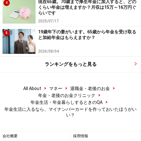
現在65歳。70歳まで厚生年金に加入すると、どの
4
くらい年金は増えますか？月収は15万～16万円ぐ
らいです
2025/07/17
19歳年下の妻がいます。65歳から年金を受け取る
5
と加給年金はもらえますか？
2026/08/04
ランキングをもっと見る
>
>
>
All About
マネー
退職金・老後のお金
>
年金・老後のお金クリニック
>
年金生活・年金暮らしするときのQA
年金生活に入るなら、マイナンバーカードを作っておいたほうがい
い？
会社概要
採用情報