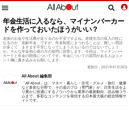
年金生活に入るなら、マイナンバーカー
ドを作っておいたほうがいい？
老後のお金や生活費が足りるのか不安ですよね。老後生活の収入の柱に
なるのが「老齢年金」ですが、年金制度にまつわることは、難しい用語
が多くて、ますます不安になってしまう人もいるのではないでしょう
か。そんな年金初心者の方の疑問に回答します。今回は、マイナンバー
カードと年金の関係についてです。年金についての質問がある人はコメ
ント欄に書き込みをお願いします。
更新日：
2021年07月28日
All About 編集部
「All About」は、マネー・暮らし・住宅・グルメ・旅行・健康
など多彩な分野で、その道のプロ（専門家）が、日常生活をよ
り豊かに快適にするノウハウから業界の最新動向、読み物コラ
ムまで、多彩なコンテンツを発信する日本最大級の総合情報サ
イトです。