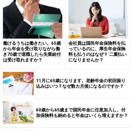
※年金プチ相談コーナーに取り上げて欲しい質問がある
人はコメント欄に書き込みをお願いします。
監修・文／深川弘恵（ファイナンシャルプランナー）
働けるうちは働きたい。65歳
会社員は国民年金保険料を払
から年金を受け取りながら働
っているのに、厚生年金保険
き70歳で退職したら失業給付
料も払うのはなぜ？ 二重払い
【関連記事をチェック！】
は受け取れますか？
になりませんか？
年金事務所ってどこにある？ 年金の相談は市役所ででき
るの？
フリーランス夫婦で老後資金が足りません。年金を繰上
11月に65歳になります。老齢年金の初回振り
込みはいつ？なぜ数カ月後になるのですか？
げ受給するとどうなりますか？
※記事内容は執筆時点のものです。最新の内容をご確認くださ
60歳から65歳まで国民年金に任意加入し、付
い。
加保険料も納めると年金はいくら増えますか？
本記事の内容は一般的な情報提供を目的としており、特定の金融
商品や投資行動を推奨するものではありません。
投資や資産運用に関する最終的なご判断はご自身の責任において