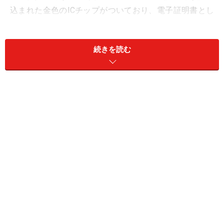
込まれた金色のICチップがついており、電子証明書とし
て利用できます。
続きを読む
年金の各種届け出・申請についてもマイナンバーで行え
るようになったほか、年金給付関係等の事務手続きにつ
いては添付書類の省略ができるようになっています。
スマートフォン（対応機種確認必要）やパソコン（カー
ドリーダー必要）を用意して、アプリをインストールす
ると、マイナポータルに接続することができます。マイ
ナポータルでは、行政の手続きができるほか、お知らせ
や世帯情報、税金の情報についても確認できます。ま
た、このマイナポータルを通じて、ねんきんネットに接
続することができ、加入履歴等を確認することができま
す。その他、マイナンバーカードを使って、コンビニ等
で住民票なども取得することができる自治体もありま