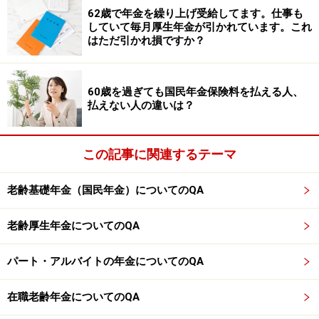
行ってください。
62歳で年金を繰り上げ受給してます。仕事も
掲載情報の正確性・完全性については十分に配慮しております
していて毎月厚生年金が引かれています。これ
が、その内容を保証するものではなく、これに基づく損失・損害
はただ引かれ損ですか？
などについて当社は一切の責任を負いません。
最新の情報や詳細については、必ず各金融機関やサービス提供者
の公式情報をご確認ください。
60歳を過ぎても国民年金保険料を払える人、
払えない人の違いは？
【編集部からのお知らせ】
・「家計」について、
アンケート（2026/8/31まで）
を実施
中です！
※抽選で20名にAmazonギフト券1000円分プレゼント
この記事に関連するテーマ
※謝礼付きの限定アンケートやモニター企画に参加が可能に
なります
老齢基礎年金（国民年金）についてのQA
老齢厚生年金についてのQA
パート・アルバイトの年金についてのQA
在職老齢年金についてのQA