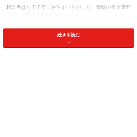
相談者は八王子市にお住まいとのこと、管轄の年金事務
所は八王子年金事務所になります。
年金に関する相談は、電話（コールセンター）、全国の
続きを読む
年金事務所、街角の年金相談センターの窓口で行ってい
ます。一般的な年金相談は、わざわざ年金事務所まで出
向かなくても、電話で相談をすることもできます。まず
は、「ねんきんダイヤル」で問い合わせしてみるといい
と思います。あらかじめ基礎年金番号がわかる年金手帳
などの書類を手元に用意しておくとスムーズに相談でき
ます。