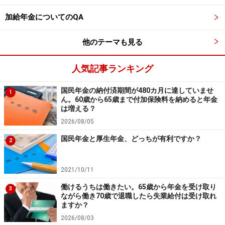
なります
加給年金についてのQA
他のテーマも見る
人気記事ランキング
国民年金の納付済期間が480カ月に達していませ
1
ん。60歳から65歳まで付加保険料を納めると年金
は増える？
2026/08/05
国民年金と厚生年金、どっちが有利ですか？
2
2021/10/11
働けるうちは働きたい。65歳から年金を受け取り
3
ながら働き70歳で退職したら失業給付は受け取れ
ますか？
2026/08/03