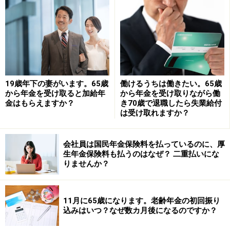
第2号被保険者に扶養されている専業主婦などの第3号被
保険者の方は、配偶者を通じて勤務先で手続きします。
また、年金事務所の相談窓口は混雑する場合がありま
す。日本年金機構のホームページで「混雑予測」を見る
ことができますので事前に確認し予約するといいでしょ
19歳年下の妻がいます。65歳
働けるうちは働きたい。65歳
う。
から年金を受け取ると加給年
から年金を受け取りながら働
金はもらえますか？
き70歳で退職したら失業給付
は受け取れますか？
※年金プチ相談コーナーに取り上げて欲しい質問がある
人はコメント欄に書き込みをお願いします。
会社員は国民年金保険料を払っているのに、厚
生年金保険料も払うのはなぜ？ 二重払いにな
監修・文／深川弘恵（ファイナンシャルプランナー）
りませんか？
【関連記事をチェック！】
妻は4歳年上です。私はお得な加給年金をもらえるので
11月に65歳になります。老齢年金の初回振り
込みはいつ？なぜ数カ月後になるのですか？
しょうか？
年金がもらえない？ 免除期間と海外生活が長く、年金保