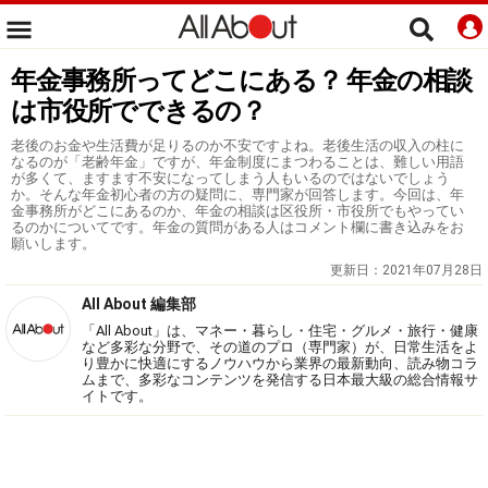
年金事務所ってどこにある？ 年金の相談
は市役所でできるの？
老後のお金や生活費が足りるのか不安ですよね。老後生活の収入の柱に
なるのが「老齢年金」ですが、年金制度にまつわることは、難しい用語
が多くて、ますます不安になってしまう人もいるのではないでしょう
か。そんな年金初心者の方の疑問に、専門家が回答します。今回は、年
金事務所がどこにあるのか、年金の相談は区役所・市役所でもやってい
るのかについてです。年金の質問がある人はコメント欄に書き込みをお
願いします。
更新日：
2021年07月28日
All About 編集部
「All About」は、マネー・暮らし・住宅・グルメ・旅行・健康
など多彩な分野で、その道のプロ（専門家）が、日常生活をよ
り豊かに快適にするノウハウから業界の最新動向、読み物コラ
ムまで、多彩なコンテンツを発信する日本最大級の総合情報サ
イトです。