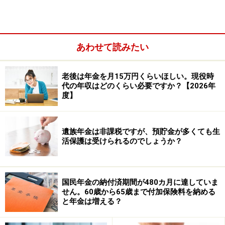
あわせて読みたい
老後は年金を月15万円くらいほしい。現役時
代の年収はどのくらい必要ですか？【2026年
度】
なお、ねんきんダイヤルは、年金の疑問点の相談をする
ことはできますが、年金の手続きをすることはできませ
遺族年金は非課税ですが、預貯金が多くても生
ん。手続きをする場合に出向く場所は、加入している年
活保護は受けられるのでしょうか？
金制度で違うので注意してください。自営業、フリータ
ーの方は国民年金の加入、免除・猶予申請は市区役所で
手続きできます。会社員などで厚生年金に加入している
国民年金の納付済期間が480カ月に達していま
せん。60歳から65歳まで付加保険料を納める
人は、勤務先を通じて年金事務所で手続きをすることに
と年金は増える？
なります。