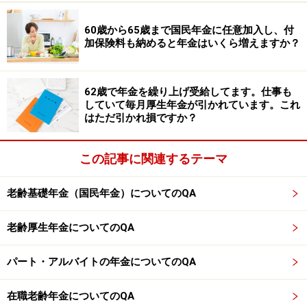
険料を支払っていない
60歳から65歳まで国民年金に任意加入し、付
65歳以上で厚生年金に加入して働く人の年金が増えるタ
加保険料も納めると年金はいくら増えますか？
イミングって？
※記事内容は執筆時点のものです。最新の内容をご確認くださ
62歳で年金を繰り上げ受給してます。仕事も
い。
していて毎月厚生年金が引かれています。これ
本記事の内容は一般的な情報提供を目的としており、特定の金融
はただ引かれ損ですか？
商品や投資行動を推奨するものではありません。
投資や資産運用に関する最終的なご判断はご自身の責任において
行ってください。
この記事に関連するテーマ
掲載情報の正確性・完全性については十分に配慮しております
が、その内容を保証するものではなく、これに基づく損失・損害
などについて当社は一切の責任を負いません。
老齢基礎年金（国民年金）についてのQA
最新の情報や詳細については、必ず各金融機関やサービス提供者
の公式情報をご確認ください。
老齢厚生年金についてのQA
【編集部からのお知らせ】
・「家計」について、
アンケート（2026/8/31まで）
を実施
パート・アルバイトの年金についてのQA
中です！
※抽選で20名にAmazonギフト券1000円分プレゼント
在職老齢年金についてのQA
※謝礼付きの限定アンケートやモニター企画に参加が可能に