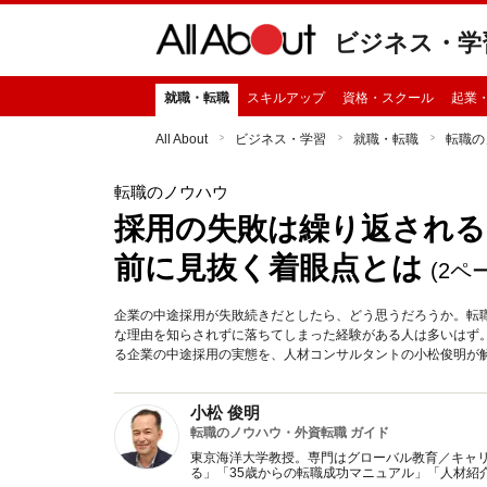
ビジネス・学
就職・転職
スキルアップ
資格・スクール
起業
All About
ビジネス・学習
就職・転職
転職の
転職のノウハウ
採用の失敗は繰り返される
前に見抜く着眼点とは
(2ペ
企業の中途採用が失敗続きだとしたら、どう思うだろうか。転
な理由を知らされずに落ちてしまった経験がある人は多いはず。
る企業の中途採用の実態を、人材コンサルタントの小松俊明が
小松 俊明
転職のノウハウ・外資転職 ガイド
東京海洋大学教授。専門はグローバル教育／キャ
る」「35歳からの転職成功マニュアル」「人材紹