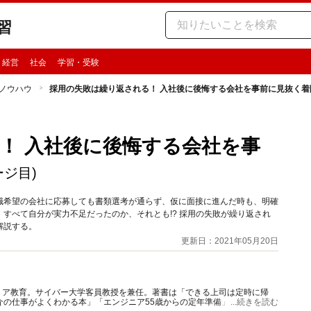
習
・経営
社会
学習・受験
ノウハウ
採用の失敗は繰り返される！ 入社後に後悔する会社を事前に見抜く着
！ 入社後に後悔する会社を事
ージ目)
職希望の会社に応募しても書類選考が通らず、仮に面接に進んだ時も、明確
すべて自分が実力不足だったのか、それとも!? 採用の失敗が繰り返され
解説する。
更新日：2021年05月20日
リア教育。サイバー大学客員教授を兼任。著書は「できる上司は定時に帰
介の仕事がよくわかる本」「エンジニア55歳からの定年準備」他。元ヘッ
...続きを読む