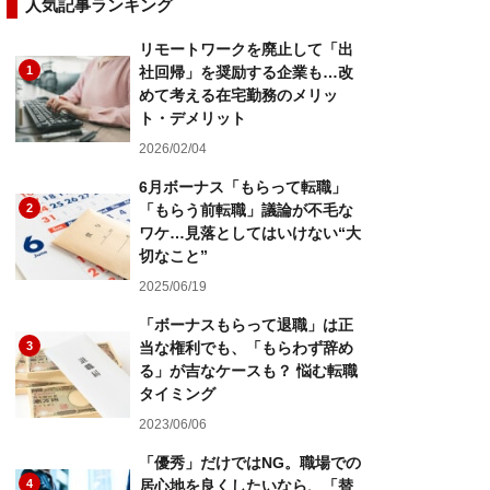
人気記事ランキング
リモートワークを廃止して「出
1
社回帰」を奨励する企業も…改
めて考える在宅勤務のメリッ
ト・デメリット
2026/02/04
6月ボーナス「もらって転職」
2
「もらう前転職」議論が不毛な
ワケ…見落としてはいけない“大
切なこと”
2025/06/19
「ボーナスもらって退職」は正
3
当な権利でも、「もらわず辞め
る」が吉なケースも？ 悩む転職
タイミング
2023/06/06
「優秀」だけではNG。職場での
4
居心地を良くしたいなら、「替