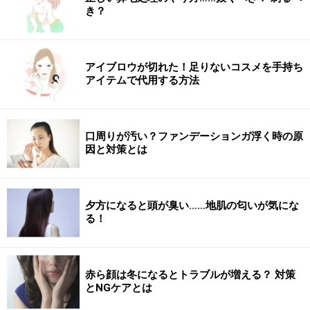
めは肌への優しさたっぷり！
き？
アイブロウが切れた！足りないコスメを手持ち
ラウンドアラウンド グリーンティーシカサンローショ
ン SPF50+/PA++++ 100ml（税込2640円）※編集部調べ
アイテムで代用する方法
話題のシカ成分が入っている韓国発の日焼け止め。肌に
優しい成分は含んでいるのに、肌に不要な成分は取り除
口周りが汚い？ファンデーションガ浮く時の原
いているのも嬉しいポイントです。精製水代わりに韓国
因と対策とは
産緑茶水を配合している上に、ツボクサ葉エキスも配合
することで、肌の水分、油分のバランスをケアして荒れ
た肌を落ち着かせてくれます。
夕方になると頭が臭い……地肌の匂いが気にな
る！
みずみずしい使い心地＆たっぷりサイズなので、顔だけ
でなくボディにも惜しみなく使えます。しかもQoo10で
赤ら顔は冬になるとトラブルが増える？ 対策
購入したら、洗顔のミニサイズのおまけ付き！ 韓国コス
とNGケアとは
メはお得感が味わえるのも魅力的。