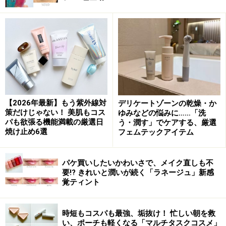
く軽いのに肌をしっかり守る！
ディオール スノー UVシールド トーンアッ
プ 50+ SPF50+/PA+++ 30ml（税込6930円）
瞬時にトーンアップした肌を叶える日焼け止め乳液。気
になる紫外線A・B波をはじめ、ブルーライトや赤外線は
【2026年最新】もう紫外線対
デリケートゾーンの乾燥・か
策だけじゃない！ 美肌もコス
ゆみなどの悩みに……「洗
もちろん、8時間にわたり、肌を保湿しながら色素沈着
パも欲張る機能満載の厳選日
う・潤す」でケアする、厳選
や光老化からも肌を守ってくれます。さらに、エーデル
焼け止め6選
フェムテックアイテム
ワイスの働きにより、ブルーライトや赤外線により誘発
される酸化ストレスの影響からもしっかり守る！ 高機能
パケ買いしたいかわいさで、メイク直しも不
かつ、つけているのを忘れてしまうほど、軽くみずみず
要!? きれいと潤いが続く「ラネージュ」新感
覚ティント
しいテクスチャーも魅力です。
時短もコスパも最強、垢抜け！ 忙しい朝を救
素肌がキレイになったかのように思わせてくれる仕上が
い、ポーチも軽くなる「マルチタスクコスメ」