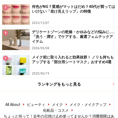
何色がNG？質感がマットはだめ？40代が買っては
3
いけない「老け見えリップ」の特徴
【編集部おすすめの購入サイト】
2023/12/07
Amazonで化粧品・コスメをチェック！
デリケートゾーンの乾燥・かゆみなどの悩みに……
4
「洗う・潤す」でケアする、厳選フェムテックア
イテム
楽天市場で人気のコスメをチェック！
2026/05/08
メイク前に取り入れると効果抜群！ ノリも持ちも
5
アップする「部分用シートマスク」おすすめ4選
2025/06/19
ランキングをもっと見る
>
>
>
>
All About
ビューティ
メイク
メイク・メイクアップ
>
化粧品・コスメ
ちょっと待って！去年の日焼け止め使ってませんか？消費期限はあ