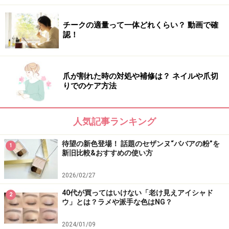
DATA：ラウンドアラウンド グリーンティーシカサンロ
チークの適量って一体どれくらい？ 動画で確
認！
ーション SPF50+/PA++++ 100ml（税込2640円）※編集
部調べ
爪が割れた時の対処や補修は？ ネイルや爪切
いつ開封したかわからず、古い日焼け止めを使ったこと
りでのケア方法
で、赤み、はれ、かゆみ、刺激、黒ずみといった肌トラ
ブルが現れた場合は、ただちに使用を中止し、皮膚科専
人気記事ランキング
門医の診察を受けるようにしてください。何はともあ
れ、秋冬になって慌てないように、今年の夏は最新鋭の
待望の新色登場！ 話題のセザンヌ“ババアの粉”を
1
日焼け止めで抜かりなくケアしてあげましょう。
新旧比較&おすすめの使い方
※記事内容は執筆時点のものです。最新の内容をご確認くださ
2026/02/27
い。
※個人の体質、また、誤った方法による実践に起因して肌荒れや
40代が買ってはいけない「老け見えアイシャド
2
不調を引き起こす場合があります。実践の際には、必ず自身の体
ウ」とは？ラメや派手な色はNG？
質及び健康状態を十分に考慮し、正しい方法で行ってください。
また、全ての方への有効性を保証するものではありません。
2024/01/09