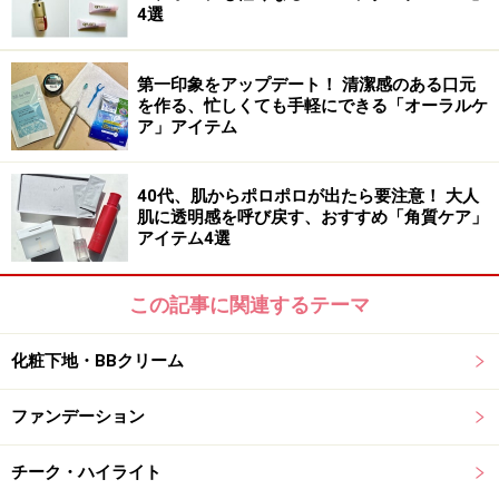
りも本当に嬉しい！ これだけでベースメイクを終わらせ
4選
ればマスクへの色移りも気にならず、肌はキレイといい
ことづくしです。
第一印象をアップデート！ 清潔感のある口元
を作る、忙しくても手軽にできる「オーラルケ
ア」アイテム
DATA：ディオール スノー UVシールド トーンアッ
プ 50+ SPF50+/PA+++ 30ml（税込6930円）
40代、肌からポロポロが出たら要注意！ 大人
肌に透明感を呼び戻す、おすすめ「角質ケア」
アイテム4選
2：紫外線を浴びるとキャップの色が変化！
乾燥連鎖に着目した日焼け止め
この記事に関連するテーマ
化粧下地・BBクリーム
アスタリフト D-UVクリア アクアデイセラム SPF50+・
PA++++ 30g（税込4290円）
ファンデーション
高い紫外線カット効果に加えて、保湿力も一日中続く高
チーク・ハイライト
機能UVクリア美容液。ちなみこちらの日焼け止めは、朝