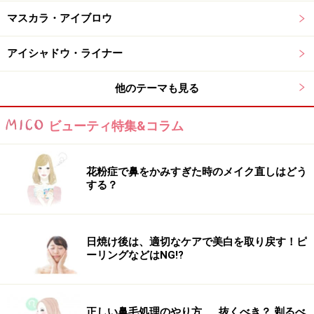
の洗濯物干しや、日中窓から差し込む光などたった10分
マスカラ・アイブロウ
の紫外線が引き起こす乾燥の連鎖に着目しているのがポ
イントです。この乾燥スパイラルから肌を守るため、植
アイシャドウ・ライナー
物由来のうるおい成分「スターフルーツエキス」を配合
し、日中の乾燥からも肌を守ってくれます。
他のテーマも見る
ビューティ特集&コラム
スルスルと伸びながら、肌にピタッと密着。この付け心
地、しっかりと守られている感じがします。一日中、乾
燥も紫外線も気にならない！ 大人の女性にぴったりな日
花粉症で鼻をかみすぎた時のメイク直しはどう
焼け止めです。
する？
DATA：アスタリフト D-UVクリア アクアデイセラ
日焼け後は、適切なケアで美白を取り戻す！ピ
ム SPF50+・PA++++ 30g（税込4290円）
ーリングなどはNG!?
3：話題のシカ成分配合の韓国発の日焼け止
正しい鼻毛処理のやり方……抜くべき？ 剃るべ