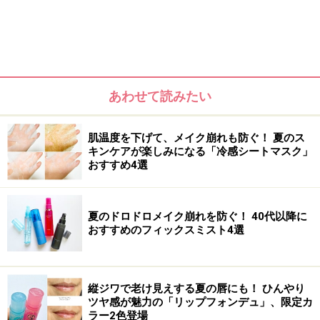
あわせて読みたい
肌温度を下げて、メイク崩れも防ぐ！ 夏のス
キンケアが楽しみになる「冷感シートマスク」
おすすめ4選
夏のドロドロメイク崩れを防ぐ！ 40代以降に
せっかく今年用の新しい日焼け止めを買うなら、最新版
おすすめのフィックスミスト4選
の方が効果も気分も良いものです。そこで、最新日焼け
止め3品をご紹介します。
縦ジワで老け見えする夏の唇にも！ ひんやり
ツヤ感が魅力の「リップフォンデュ」、限定カ
ラー2色登場
1：つけているのを忘れるほどみずみずし