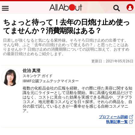
ちょっと待って！去年の日焼け止め使っ
てませんか？消費期限はある？
日差しが強くなると気になる紫外線。そろそろ日焼け止めの出番です。
そんな時、ふと「去年の日焼け止めって使えるの？」と思ったことはあ
りませんか？ 日焼け止めの消費期限についての説明に加えて、おすすめ
の最新日焼け止めもご紹介します。
更新日：
2021年05月26日
佐治 真澄
スキンケア ガイド
IBMF公認フェムテックマイスター
複数の化粧品会社の広報を経験。その際に得た美容に関する知
識を元にライターとして活動を開始。単に高価な化粧品だけで
はなく、コストに見合った効果を実感できる商品や、プチプラ
コスメ、地元密着コスメなどを日々探求。それらの商品を、自
分の肌で試しているときが一番幸せを感じる自称コスメマニ
ア。
プロフィール詳細
執筆記事一覧