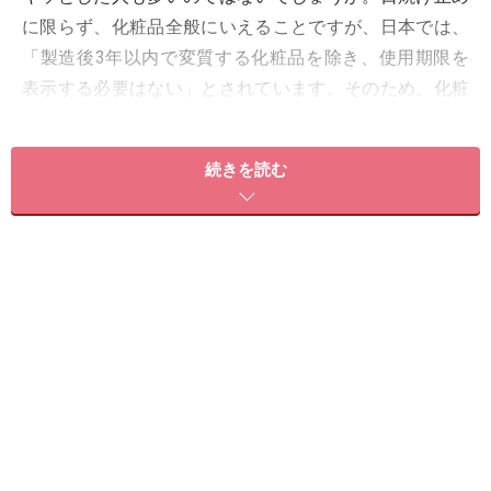
に限らず、化粧品全般にいえることですが、日本では、
「製造後3年以内で変質する化粧品を除き、使用期限を
表示する必要はない」とされています。そのため、化粧
品には消費期限が書かれていないのが一般的。
続きを読む
とはいえ、決して何十年ももつという意味ではありませ
ん。大半の化粧品は、
未開封のもので3年
、
開封済みで
あれば1年を目安に使い切る
ようにするのが得策。開封
済みで1年以上経つものは、匂いや中身が変質して肌ト
ラブルを起こす可能性も考えられるので、使用前にチェ
ックするようにしましょう。なかでも日焼け止めは、夏
に出番の多いアイテム。比較的気温の高い環境に置かれ
ていることが多いと考えられます。そのため、日焼け止
めは1年で使い切った方がおすすめ！