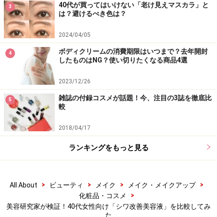
40代が買ってはいけない「老け見えマスカラ」と
3
商品を選ぶのがポイントです。
は？避けるべき色は？
2024/04/05
■美容液の後、乳液の前に使用する「ポーラ リンクルシ
ョット メディカル セラム」（税抜13500円）
ボディクリームの消費期限はいつまで？去年開封
4
したものはNG？使い切りたくなる商品4選
2023/12/26
雑誌の付録コスメが話題！今、注目の3誌を徹底比
硬めのテクスチャーで狙った部分に留まる「ポーラ リンク
5
較
ルショット メディカル セラム」（税抜13500円）
2018/04/17
シワ改善のパイオニア「ポーラ」
から2017年の発売以来
初めてリニューアルされた「リンクルショット メディカ
ランキングをもっと見る
ル セラム」が、2021年1月に発売されました。
シワ改善
薬用有効成分「ニールワン」
はそのままに、今回のリニ
ューアルで新たに肌のハリと潤いをサポートする成分と
>
>
>
>
All About
ビューティ
メイク
メイク・メイクアップ
>
化粧品・コスメ
してポーラオリジナル複合成分「ICユニット1」や複合成
美容研究家が検証！40代女性向け「シワ改善美容液」を比較してみ
分「エイドリキッド」、美しくしなやかに動く肌をサポ
た