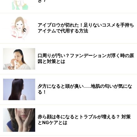
き？
り添った絶妙な価格設定や使い心地よさ、実感力などか
らヒットしたのはこちらの商品。
アイブロウが切れた！足りないコスメを手持ち
アイテムで代用する方法
■お手入れの最後に使う「エリクシール シュペリエル エ
ンリッチド リンクルクリーム」（S：税抜5800円、L：
税抜7800円）
口周りが汚い？ファンデーションガ浮く時の原
因と対策とは
こっくりとしたテクスチャーの「エリクシール シュペリエ
夕方になると頭が臭い……地肌の匂いが気にな
ル エンリッチド リンクルクリーム」（S：税抜5800円、L：
る！
税抜7800円）
シワ改善美容液の中でCM効果も手伝って最もポピュラー
と言えるのが、
資生堂
の「エリクシール シュペリエル
赤ら顔は冬になるとトラブルが増える？ 対策
とNGケアとは
エンリッチド リンクルクリーム」。
薬用有効成分「純粋
レチノール」
を配合し、シワを改善しながら艶やかな肌