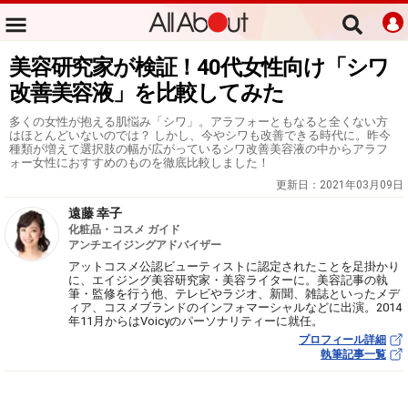
美容研究家が検証！40代女性向け「シワ
改善美容液」を比較してみた
多くの女性が抱える肌悩み「シワ」。アラフォーともなると全くない方
はほとんどいないのでは？ しかし、今やシワも改善できる時代に。昨今
種類が増えて選択肢の幅が広がっているシワ改善美容液の中からアラフ
ォー女性におすすめのものを徹底比較しました！
更新日：
2021年03月09日
遠藤 幸子
化粧品・コスメ ガイド
アンチエイジングアドバイザー
アットコスメ公認ビューティストに認定されたことを足掛かり
に、エイジング美容研究家・美容ライターに。美容記事の執
筆・監修を行う他、テレビやラジオ、新聞、雑誌といったメデ
ィア、コスメブランドのインフォマーシャルなどに出演。2014
年11月からはVoicyのパーソナリティーに就任。
プロフィール詳細
執筆記事一覧