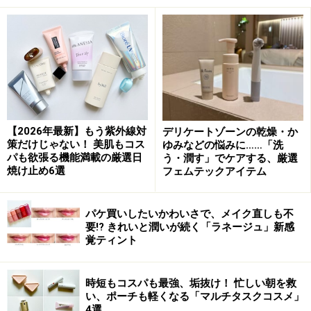
製薬が培ってきた医薬品開発の知見や技術などを土台
に、高濃度・高浸透処方を特徴としたブランドです。
「ホワイトニング リンクルリペア」は、
美白とシワ改善
の効能が認可された薬用有効成分「ナイアシンアミド」
を配合。メラニンの生成を抑えてシミやそばかすを防ぎ
ながら、シワを改善します。
【2026年最新】もう紫外線対
デリケートゾーンの乾燥・か
洗顔後すぐに使用するブースタータイプで、次に使う化
策だけじゃない！ 美肌もコス
ゆみなどの悩みに……「洗
パも欲張る機能満載の厳選日
う・潤す」でケアする、厳選
粧水などの浸透を高めてくれます。また、肌を柔らかく
焼け止め6選
フェムテックアイテム
する作用を持つ「セイヨウナシ果汁発酵液」を配合し、
肌のごわつきをケアしながら保湿もしてくれます。継続
パケ買いしたいかわいさで、メイク直しも不
使用することで徐々にキメが整いワントーン明るい肌
要!? きれいと潤いが続く「ラネージュ」新感
へ。
シワ改善美容液の中ではお求めやすい価格なのでリ
覚ティント
ピートしやすく、朝晩の使用はもちろんのこと年齢が出
やすい手や首にも惜しみなく使えるのが高ポイント！
時短もコスパも最強、垢抜け！ 忙しい朝を救
い、ポーチも軽くなる「マルチタスクコスメ」
4選