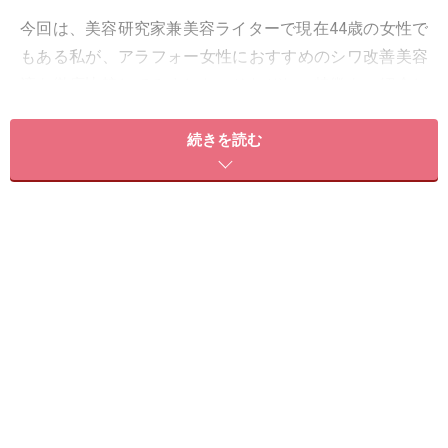
今回は、美容研究家兼美容ライターで現在44歳の女性で
もある私が、アラフォー女性におすすめのシワ改善美容
液を徹底比較してみました。それぞれの特徴をご紹介し
ます。
続きを読む
1：お試しやボディにもおすすめ！ 美白×シ
ワ改善美容液
シワ改善美容液というと、高価で手が届きにくい印象が
あるかもしれません。しかし、中には税抜3000円台の商
品もあります。
■洗顔後すぐに使用する「エクセルーラ ホワイトニング
リンクルリペア」（税抜3800円）