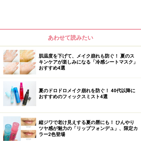
あわせて読みたい
肌温度を下げて、メイク崩れも防ぐ！ 夏のス
キンケアが楽しみになる「冷感シートマスク」
おすすめ4選
夏のドロドロメイク崩れを防ぐ！ 40代以降に
おすすめのフィックスミスト4選
みずみずしいテクスチャーの「エクセルーラ ホワイトニン
グ リンクルリペア」（税抜3800円）
縦ジワで老け見えする夏の唇にも！ ひんやり
「エクセルーラ」は、2009年に誕生した佐藤製薬のエイ
ツヤ感が魅力の「リップフォンデュ」、限定カ
ラー2色登場
ジングケアブランド
。100年以上もの歳月をかけて佐藤