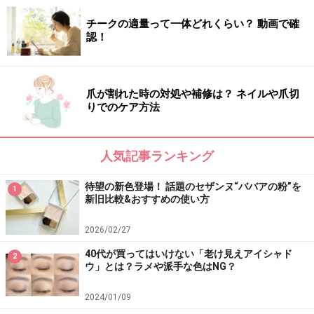
へと導きます。昨年までで私が最もリピートしたシワ改
チークの適量って一体どれくらい？ 動画で確
善美容液も、こちらの商品。個人差はあるものの比較的
認！
スピーディな実感力でつい手が伸びました。
その一方で皮膚が薄く目元にトラブルが起こりやすい私
爪が割れた時の対処や補修は？ ネイルや爪切
の場合、肝心な目元に使用できず……。そのためパーツに
りでのケア方法
よって使い分ける方法もアリです。朝晩使用でき、夜は
スキンケアの最後、朝使用する場合には日焼け止めの前
人気記事ランキング
に使用します。なお紫外線対策はより万全に行うのがお
すすめです。
待望の新色登場！ 話題のセザンヌ“ババアの粉”を
1
新旧比較&おすすめの使い方
2026/02/27
4：パイオニア発！ リニューアルされた贅
40代が買ってはいけない「老け見えアイシャド
沢プライスのシワ改善美容液
2
ウ」とは？ラメや派手な色はNG？
10000円超えともなると、投資する側にも勇気が必要で
2024/01/09
すよね。だからこそ確かな研究・技術を背景に誕生した