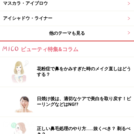
マスカラ・アイブロウ
効果と続けやすさにこだわって開発された商品。
美白と
シワ改善の効能が認可された薬用有効成分「ナイアシン
アイシャドウ・ライナー
アミド」
に加えて、植物エキスを組み合わせた保湿成分
「ベースエンハンサー」を配合し、透明感と明るさのあ
他のテーマも見る
る肌へ導きます。
ビューティ特集&コラム
先にご紹介した「エクセルーラ ホワイトニング リンクル
リペア」が洗顔後最初に使用するのに対し、こちらは化
花粉症で鼻をかみすぎた時のメイク直しはどう
粧水の後に使用します。朝晩惜しみなく使用できるから
する？
こそ嬉しい効果に繋がる可能性が高まります！
日焼け後は、適切なケアで美白を取り戻す！ピ
3：CMでお馴染み＆私のリピート率も最
ーリングなどはNG!?
多！ 資生堂発シワ改善美容液
くっきり刻まれたシワにはガツンと一撃を加えたいけれ
正しい鼻毛処理のやり方……抜くべき？ 剃るべ
ど、10000円以下で購入したい……。ユーザーの心理に寄