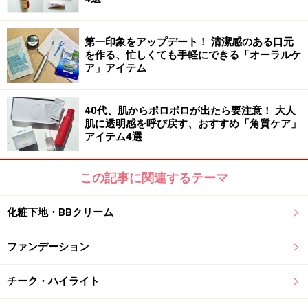
2：リピートしやすい価格で高評価！ 美白×
シワ改善美容液
第一印象をアップデート！ 清潔感のある口元
を作る、忙しくても手軽にできる「オーラルケ
ア」アイテム
私自身主婦としての目線からしても、税抜4000円台くら
いまでなら購入もリピートもしやすい価格という印象で
す。
40代、肌からポロポロが出たら要注意！ 大人
肌に透明感を呼び戻す、おすすめ「角質ケア」
アイテム4選
■化粧水の後に使用する「オルビス リンクルホワイトエ
ッセンス」（税別4500円）
この記事に関連するテーマ
化粧下地・BBクリーム
のびやかなテクスチャーの「オルビス リンクルホワイトエ
ファンデーション
ッセンス」（税抜4500円）
「100%オイルカット」でお馴染みの「オルビス」
のシワ
チーク・ハイライト
改善美容液「リンクルホワイトエッセンス」は、確かな