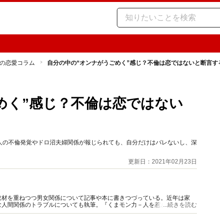
の恋愛コラム
自分の中の“オンナがうごめく”感じ？不倫は恋ではないと断言す
めく”感じ？不倫は恋ではない
人の不倫発覚やドロ沼夫婦関係が報じられても、自分だけはバレないし、深
。
更新日：2021年02月23日
取材を重ねつつ男女関係について記事や本に書きつづっている。近年は家
む人間関係のトラブルについても執筆。『くまモン力－人を惹きつける愛と
...続きを読む