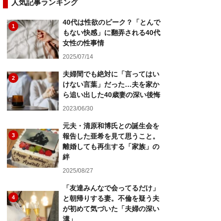
人気記事ランキング
40代は性欲のピーク？「とんで
1
もない快感」に翻弄される40代
女性の性事情
2025/07/14
夫婦間でも絶対に「言ってはい
2
けない言葉」だった…夫を家か
ら追い出した40歳妻の深い後悔
2023/06/30
元夫・清原和博氏との誕生会を
3
報告した亜希を見て思うこと。
離婚しても再生する「家族」の
絆
2025/08/27
「友達みんなで会ってるだけ」
4
と朝帰りする妻。不倫を疑う夫
が初めて気づいた「夫婦の深い
溝」