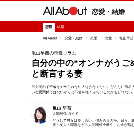
恋愛・結婚
恋愛
結婚
All About
恋愛・結婚
恋愛
恋愛
亀山早苗
亀山早苗の恋愛コラム
自分の中の“オンナがうご
と断言する妻
男女問わず不倫をやめられない人は少なくない。どんなに有名
い恋愛関係ではないからと不倫を軽くみているのかもしれない
亀山 早苗
人間関係 ガイド
どうして男女は愛し合い、憎み合うのか。日々、
族・友人・職場などの人間関係全般や、お金が絡
魅力の秘密』など著書多数。