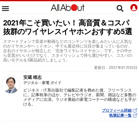
2021年こそ買いたい！ 高音質＆コスパ
抜群のワイヤレスイヤホンおすすめ5選
スマートフォンで音楽や動画などのコンテンツを楽しみたい人に人気な
のがイヤホンやヘッドホン。中でも最近特に注目が集まっているのが、
左右のイヤホンが独立した「完全ワイヤレスイヤホン」です。その中か
ら音質がいいだけでなく、スタイリッシュで持ち運びやすい、コスパの
高いモデルを5製品紹介しましょう。
更新日：
2021年01月02日
安蔵 靖志
デジタル・家電 ガイド
ビジネス・IT系出版社で編集記者を務めた後、フリーランス
に。記事執筆のほか、テレビやラジオ、新聞、雑誌など多数の
メディアに出演。ラジオ番組の家電コーナーの構成なども手が
ける。
プロフィール詳細
執筆記事一覧