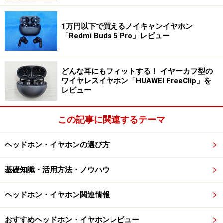
カラーバリエーションはペールピンク（左）とペールグレー
（右）の2色
1万円以下で買えるノイキャンイヤホン
「Redmi Buds 5 Pro」レビュー
Bluetoothの標準コーデック（音声圧縮方式）であるSBC
より高音質なAACとaptXにも対応しているので、対応す
どんな耳にもフィットする！ イヤーカフ型の
るスマートフォンであれば、より高音質で音楽を楽しむ
ワイヤレスイヤホン「HUAWEI FreeClip」を
レビュー
ことができます。
この記事に関連するテーマ
約1.5時間の充電で約7時間の連続再生が可能で、充電ケ
ースでの充電と併せると約21時間の使用が可能。10分間
ヘッドホン・イヤホンの選び方
の充電で約1時間再生可能な急速充電にも対応するの
で、充電し忘れた場合でも安心です。防水機能はありま
基礎知識・活用方法・ノウハウ
せんが、スタイリッシュなデザインがお好みの方にはお
すすめです。
ヘッドホン・イヤホン関連情報
3. ユニークなフォルムと“映える”カラバリ
おすすめヘッドホン・イヤホンレビュー