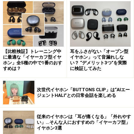
GLIDiC「Sound Air TW-6000」
【比較検証】トレーニング中
耳をふさがない「オープン型
GLIDiCの「Sound Air TW-6000」は、オーダーメイドイ
に最適な「イヤーカフ型イヤ
イヤホン」って音漏れしな
ホン」全5種の中で1番のおす
い？ “デメリット3つ”を実際
ヤホンを手がける「カナルワークス」監修によるユニー
すめは？
に検証してみた
クなフォルムを採用した完全ワイヤレスイヤホンです。
コンパクトなケースも含めて女性ユーザーを意識したデ
次世代イヤホン「BUTTONS CLIP」は“AIエー
ザインに思えますが、音質はかなり本格的。低域が力強
ジェントHALI”との日常会話を楽しめる
く、中域が伸びやかで広がり感があります。
・最大約21時間の連続再生が可能
従来のイヤホンは「耳が痛くなる」「外れやす
い」…そんな人におすすめの「イヤーカフ型」
イヤホン3選