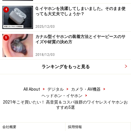
Q.イヤホンを洗濯してしまいました。そのまま使
4
っても大丈夫でしょうか？
カラーバリエーションは6色
Android 6.0以降を搭載するスマートフォンなら、「Fast
2025/12/03
Pair」機能を利用してワンタッチでの簡単なペアリング
カナル型イヤホンの装着方法とイヤーピースのサ
5
イズや材質の決め方
が可能。左右両側で聴くだけでなく、片側のイヤホンだ
けでも音楽や通話が楽しめるようになっているため、シ
2018/12/03
チュエーションに応じて使い分けることができます。
ランキングをもっと見る
約1時間半の充電で約6時間半の連続再生が可能で、充電
ケースでの充電と併せると最大約19時間半の使用が可
>
>
>
All About
デジタル
カメラ・AV機器
能。約15分の充電で約1時間の連続再生が可能な急速充
>
ヘッドホン・イヤホン
電機能も備えています。JIS保護等級IPX4相当の防滴仕
2021年こそ買いたい！ 高音質＆コスパ抜群のワイヤレスイヤホンお
すすめ5選
様を採用しているため、雨や汗、水しぶきなどがかかっ
ても安心です。
会社概要
採用情報