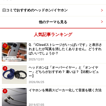
が魅力 オーディオテクニカ「ATH-
SQ1TW」
口コミでおすすめのヘッドホン/イヤホン
他のテーマも見る
オーディオテクニカ「ATH-SQ1TW」
人気記事ランキング
オーディオテクニカの「ATH-SQ1TW」は、2つの角丸四
Q.「iCloudストレージがいっぱいです」と表示さ
1
角を斜めに配置したようなユニークなフォルムだけでな
れましたが写真を消したくありません。どうすれ
ばいいでしょうか？
く、マットとメタリックを組み合わせた色合いも可愛ら
2025/12/01
しいモデル。充電ケーブルからイヤピースに至るまで、
6色すべてがこだわりのカラーコーディネートになって
ヘッドホンは「オーバーイヤー」と「オンイヤ
2
ー」どちらがおすすめ？ 違いは？【比較レビュ
います。ベーシックな色合いからユニークさが際立つ色
ー】
合いまであるので、自分に合うモデルが見つかると思い
2026/06/25
ます。
イヤホンを簡易スピーカー化して音楽を聴く方法
3
・片側のイヤホンだけでも音楽や通話が楽しめる
2019/07/05