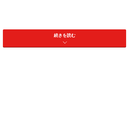
続きを読む
・防水仕様で水洗いもOK
カラーバリエーションは4色
イヤホンは約2時間の充電で約4時間の連続再生が可能