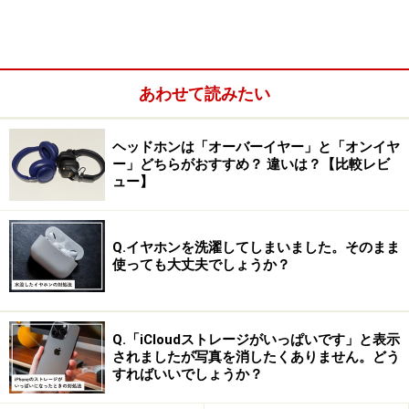
で、充電ケースでの充電と併せて約14時間の再生が可
能。15分の充電で約1時間の連続再生が可能なクイック
充電にも対応しています。JIS保護等級5級（IPX5）相当
の防水仕様で、汗や雨などに強く、使った後に水洗いす
あわせて読みたい
ることも可能です。
ヘッドホンは「オーバーイヤー」と「オンイヤ
2. 耳にぴったりフィットするカナルワーク
ー」どちらがおすすめ？ 違いは？【比較レビ
ュー】
ス監修モデル GLIDiC「Sound Air TW-
6000」
Q.イヤホンを洗濯してしまいました。そのまま
使っても大丈夫でしょうか？
Q.「iCloudストレージがいっぱいです」と表示
されましたが写真を消したくありません。どう
すればいいでしょうか？