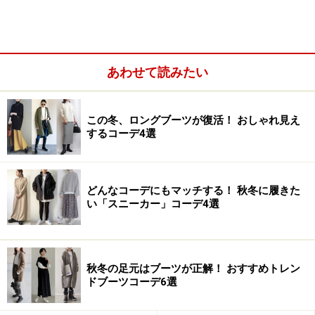
あわせて読みたい
出典：
WEAR
この冬、ロングブーツが復活！ おしゃれ見え
するコーデ4選
ショートブーツにスカートを合わせる際は、適度な肌見
せを意識すると、足元に軽さと今っぽい抜け感を演出す
ることができて、重たく見えません。寒くてどうしても
どんなコーデにもマッチする！ 秋冬に履きた
肌見せが難しいときは、タイツを持ってくるのも◎。
い「スニーカー」コーデ4選
こちらのコーデはゆとりのあるサイズ感のホワイトカラ
ーのケーブル編みニットに、今季らしいブロックチェッ
秋冬の足元はブーツが正解！ おすすめトレン
クのタイトスカートで、優等生レディな雰囲気。ブラッ
ドブーツコーデ6選
クカラーのショートブーツを選ぶことで、コーデ全体が