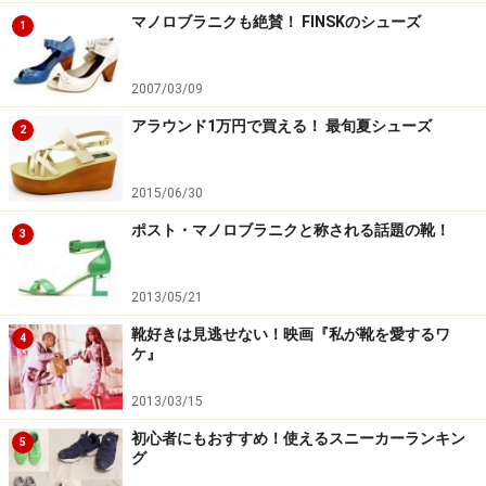
そこに、すっきりとしたスクエアトゥと、程よい太さの
マノロブラニクも絶賛！ FINSKのシューズ
1
ストレートヒールで安定感のある履き心地のロングブー
ツを合わせて。長め丈のスカートを、ブーツと被せるバ
2007/03/09
ランスが、今っぽい雰囲気。ロングブーツの上端を見せ
アラウンド1万円で買える！ 最旬夏シューズ
2
ないのが、旬のコーデです。
2015/06/30
ポスト・マノロブラニクと称される話題の靴！
3
2013/05/21
靴好きは見逃せない！映画『私が靴を愛するワ
4
ケ』
2013/03/15
初心者にもおすすめ！使えるスニーカーランキン
5
グ