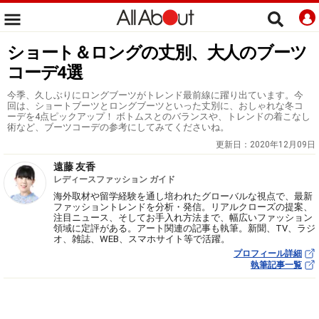
ショート＆ロングの丈別、大人のブーツ
コーデ4選
今季、久しぶりにロングブーツがトレンド最前線に躍り出ています。今
回は、ショートブーツとロングブーツといった丈別に、おしゃれな冬コ
ーデを4点ピックアップ！ ボトムスとのバランスや、トレンドの着こなし
術など、ブーツコーデの参考にしてみてくださいね。
更新日：
2020年12月09日
遠藤 友香
レディースファッション ガイド
海外取材や留学経験を通し培われたグローバルな視点で、最新
ファッショントレンドを分析・発信。リアルクローズの提案、
注目ニュース、そしてお手入れ方法まで、幅広いファッション
領域に定評がある。アート関連の記事も執筆。新聞、TV、ラジ
オ、雑誌、WEB、スマホサイト等で活躍。
プロフィール詳細
執筆記事一覧