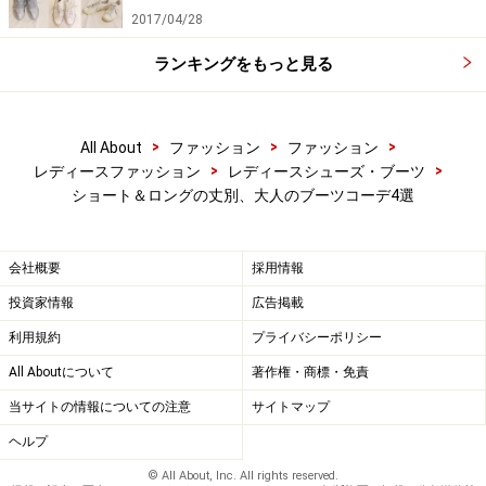
2017/04/28
4. デニムパンツ×ロングブーツ
ランキングをもっと見る
出典：
WEAR
>
>
>
All About
ファッション
ファッション
>
>
レディースファッション
レディースシューズ・ブーツ
エコレザー×ボア素材が使用されたトレンドライクなボア
ショート＆ロングの丈別、大人のブーツコーデ4選
ジャケットに、「UNIQLO（ユニクロ）」のウルトラスト
レッチジーンズを合わせた大人カジュアルコーデ。デニ
ムパンツは、ロングブーツにINして、バランス良く演出
会社概要
採用情報
するのが◎。
投資家情報
広告掲載
利用規約
プライバシーポリシー
デニムパンツとロングブーツをブラックで統一すること
All Aboutについて
著作権・商標・免責
で、縦ラインが強調されて、脚が長く見えるスタイリン
当サイトの情報についての注意
サイトマップ
グです。髪もアップにすることで、すっきり見えが叶っ
ヘルプ
ています。
© All About, Inc. All rights reserved.