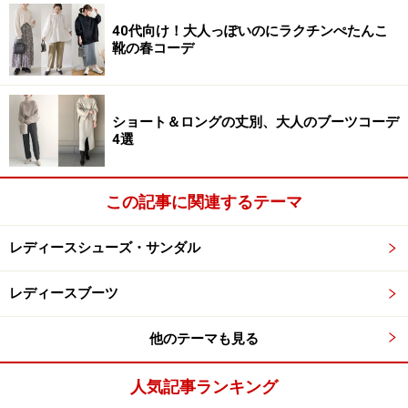
ブーツに乗らない長さを意識すると、だらしなく見えず
40代向け！大人っぽいのにラクチンぺたんこ
靴の春コーデ
にバランス良く決まります。
ショート＆ロングの丈別、大人のブーツコーデ
3. スリット入りニットスカート×ロングブー
4選
ツ
この記事に関連するテーマ
出典：
WEAR
レディースシューズ・サンダル
リラックス感と女っぽさを兼ね備えたニットアップを主
レディースブーツ
役にしたコーデ。トップスは身体が泳ぐボリューム感の
あるサイズで、華奢見えが叶うアイテムです。スカート
他のテーマも見る
は、今季トレンドに挙がっているスリットが入ったデザ
インで、シャープかつ女性らしいアクセントに。
人気記事ランキング