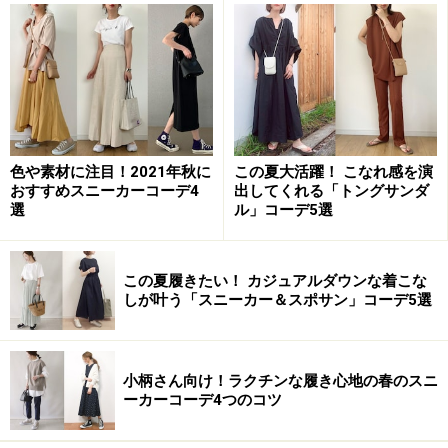
ぼやけず、引き締め効果が発揮されています。
2. テーパードパンツ×ショートブーツ
色や素材に注目！2021年秋に
この夏大活躍！ こなれ感を演
出典：
WEAR
おすすめスニーカーコーデ4
出してくれる「トングサンダ
選
ル」コーデ5選
腰まわりや太ももに程よくゆとりがあり、裾に向かって
細くなるラインが特徴のテーパードパンツに、ショート
丈のストレッチブーツを合わせたきれいめコーデ。落ち
この夏履きたい！ カジュアルダウンな着こな
しが叶う「スニーカー＆スポサン」コーデ5選
着いた印象を与えてくれるスクエアトゥのショートブー
ツは、オンの日はもちろん、オフの日にもぴったり。
小柄さん向け！ラクチンな履き心地の春のスニ
ブロックヒールをセレクトすれば、安定感があるので快
ーカーコーデ4つのコツ
適な履き心地を実現してくれます。足元に軽さを出した
いなら、ホワイトカラーを選ぶのが正解。パンツの裾が