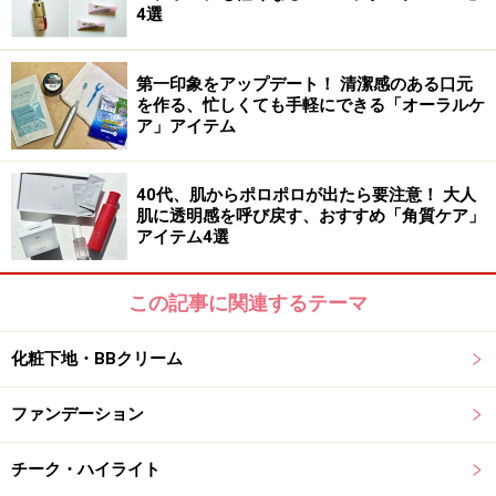
4選
こんなの欲しかった！が全部詰まった「ア
イブロー」
第一印象をアップデート！ 清潔感のある口元
を作る、忙しくても手軽にできる「オーラルケ
ア」アイテム
3 in 1 アイブロー 全2色（税抜各1250円）
40代、肌からポロポロが出たら要注意！ 大人
肌に透明感を呼び戻す、おすすめ「角質ケア」
眉マスカラとペンシル、チップが1本になったアイブロ
アイテム4選
ー。こんなのが欲しかった！という声が聞こえてきそう
なアイテムです。
この記事に関連するテーマ
ペンシルは、太いラインも細いラインも自由に描きやす
化粧下地・BBクリーム
い三角芯。マスカラ部分は、ペンシルタイプのアイブロ
ファンデーション
ーによく付いているスクリューブラシのように細いの
で、眉マスカラ初心者でも扱いやすいと思います。
チーク・ハイライト