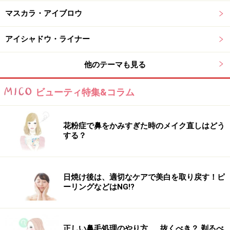
マスカラ・アイブロウ
使いやすい2色がラインナップ
アイシャドウ・ライナー
ペンシルで描いたらチップでぼかし、マスカラで毛を逆
他のテーマも見る
立てるように塗って毛流れを整えると、ナチュラルだけ
ど存在感のある理想の眉毛に仕上がります。
ビューティ特集&コラム
カラーは「01 アッシュブラウン」と「02 キャメルブラ
ウン」の2色。肌馴染みが良いので、明るい髪色にも、
花粉症で鼻をかみすぎた時のメイク直しはどう
する？
黒髪にもマッチしそうです。
日焼け後は、適切なケアで美白を取り戻す！ピ
ーリングなどはNG!?
目元に入れるだけで一気に垢抜ける「アイ
ライナー」
正しい鼻毛処理のやり方……抜くべき？ 剃るべ