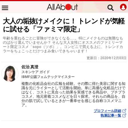
大人の垢抜けメイクに！ トレンドが気軽
に試せる「ファミマ限定」
年齢を重ねるごとに冒険ができなくなる……。特にメイクものは無難なも
のばかり選んでいませんか？ そんな大人女性にオススメのファミリーマ
ート限定コスメ「sopo（ソポ）」。コンビニで買える上に、トレンドカ
ラーをちょこっとだけつまみ食いできちゃいます！
更新日：
2020年12月03日
佐治 真澄
スキンケア ガイド
IBMF公認フェムテックマイスター
複数の化粧品会社の広報を経験。その際に得た美容に関する知
識を元にライターとして活動を開始。単に高価な化粧品だけで
はなく、コストに見合った効果を実感できる商品や、プチプラ
コスメ、地元密着コスメなどを日々探求。それらの商品を、自
分の肌で試しているときが一番幸せを感じる自称コスメマニ
ア。
プロフィール詳細
執筆記事一覧