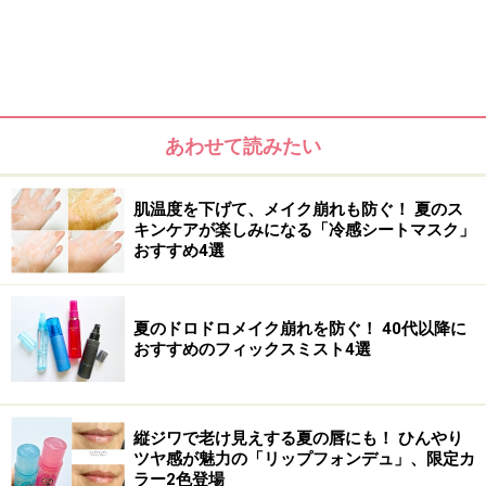
あわせて読みたい
肌温度を下げて、メイク崩れも防ぐ！ 夏のス
キンケアが楽しみになる「冷感シートマスク」
おすすめ4選
「お菓子をつまむ感覚」でちょっと試せる
夏のドロドロメイク崩れを防ぐ！ 40代以降に
のが嬉しい
おすすめのフィックスミスト4選
「sopo（ソポ）」とは、今年の11月にデビューした化粧
品ECプラットフォーム「NOIN（ノイン）」が企画・生
縦ジワで老け見えする夏の唇にも！ ひんやり
産しているファミリーマート限定のコスメブランド。
ツヤ感が魅力の「リップフォンデュ」、限定カ
ラー2色登場