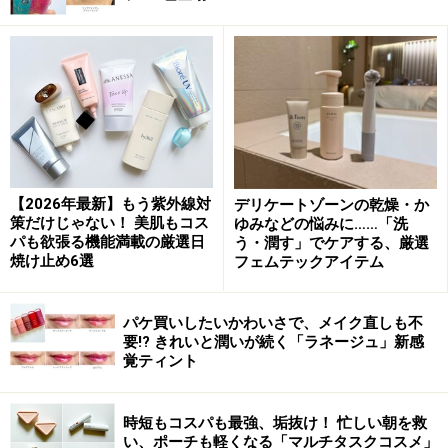
トレンドカラーを取り入れ、これまでのコンビニコスメ
にはなかった商品がラインナップしています。ちなみ
に、sopoはフィンランド語で「かわいい」を意味してい
るそう。
「ひとくちだけ、 試してみたい、 色がある」のキャッチ
コピーには、 お菓子をつまむ感覚で、 気軽にトレンドに
【2026年最新】もう紫外線対
デリケートゾーンの乾燥・か
トライしてほしいという願いが込められています。
策だけじゃない！ 美肌もコス
ゆみなどの悩みに……「洗
パも欲張る機能満載の厳選日
う・潤す」でケアする、厳選
焼け止め6選
フェムテックアイテム
アイテムは、マスク生活でも楽しむことができる全3種
類。眉マスカラとペンシルとチップが1本になった
「ア
パケ買いしたいかわいさで、メイク直しも不
イブロー」
、お財布にやさしい
「アイライナー」
、 コン
要!? きれいと潤いが続く「ラネージュ」新感
パクトサイズの
「マスカラ」
です。
覚ティント
時短もコスパも最強、垢抜け！ 忙しい朝を救
い、ポーチも軽くなる「マルチタスクコスメ」