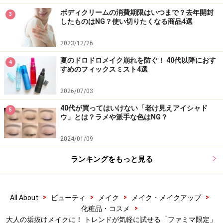
プチサイズでトレンドカラーを手軽に！
ボディクリームの消費期限はいつまで？去年開封
3
「カラーマスカラ」
したものはNG？使い切りたくなる商品4選
2023/12/26
夏のドロドロメイク崩れを防ぐ！ 40代以降におす
4
カラーマスカラ 全5色 （税抜各850円）
すめのフィックスミスト4選
2026/07/03
使い切りのミニサイズで、トレンドカラーをちょっとだ
40代が買ってはいけない「老け見えアイシャド
5
け試してみたいという願いを叶えてくれるカラーマスカ
ウ」とは？ラメや派手な色はNG？
ラ 。「01 バーガンディ」「02 テラコッタ」「03 グリッ
2024/01/09
ターブラウン」「04 モスグリーン」「05 ダイアモン
ド」の全5色は、オンにもオフにも使えるラインナップ
ランキングをもっと見る
です。
>
>
>
>
All About
ビューティ
メイク
メイク・メイクアップ
ミニサイズだから気軽に冒険もできそう！
>
化粧品・コスメ
大人の垢抜けメイクに！ トレンドが気軽に試せる「ファミマ限定」