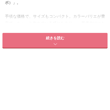
ポ）」。
手頃な価格で、サイズもコンパクト。カラーバリエが豊
富で、ちょっと攻めている感じもあり……。若者向けにも
見えますが、実は「若い子が行く店ではコスメが買いに
くい」とか、「たまには冒険してみたい」という大人に
続きを読む
ぴったりなんです。
何より、忙しい大人の女性にとって、コンビニで変える
のはかなり高ポイントですよね。今回は、コンビニコス
メ「sopo（ソポ）」の魅力を徹底解剖してみたいと思い
ます。