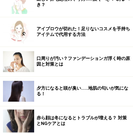
き？
リキッドアイライナー 全5色（税抜各900円）
アイブロウが切れた！足りないコスメを手持ち
アイテムで代用する方法
発色抜群なアイライナーは「01 ダークネイビー」「02
マロンブラウン」「03 バーガンディ」「04 バイオレッ
ト」「05 ホワイト」の全5色。
口周りが汚い？ファンデーションガ浮く時の原
因と対策とは
デイリーに使いやすいカラーとトレンド感のあるカラ
ー、両方ラインナップされているのが魅力的です。さっ
と目の際に引くだけで、一気に垢抜け顔を演出できま
夕方になると頭が臭い……地肌の匂いが気にな
す。
る！
気分やファッションで使い分けもできるリキッドアイライナ
赤ら顔は冬になるとトラブルが増える？ 対策
ー
とNGケアとは