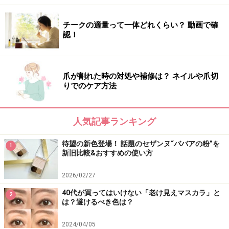
さりげなく存在感のある目元を作るなら、断然ホワイ
チークの適量って一体どれくらい？ 動画で確
ト。下まぶただけに入れるのもありです。色々試したく
認！
なっても、プチプラなので、2色、3色買いも可能。
爪が割れた時の対処や補修は？ ネイルや爪切
りでのケア方法
人気記事ランキング
待望の新色登場！ 話題のセザンヌ“ババアの粉”を
1
新旧比較&おすすめの使い方
2026/02/27
40代が買ってはいけない「老け見えマスカラ」と
2
は？避けるべき色は？
2024/04/05