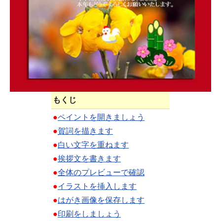
もくじ
●
ペイントを開きましょう
●
賀詞を描きます
●
白い文字を重ねます
●
挨拶文を書きます
●
全体のプレビューで確認
●
イラストを挿入します
●
はがき画像を保存します
●
印刷をしましょう