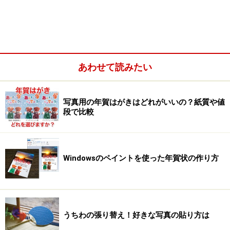
●
賀詞を描きます
色のパレットで「
前景色
」を「
黒
」に設定します。
ツールボックスで、1．「
テキスト
」ツールを選択し
あわせて読みたい
て、2．「
背景色を透明にする
」を指定します。
写真上の文字を入力したい範囲をドラッグして四角形の
領域を作ります。
写真用の年賀はがきはどれがいいの？紙質や値
段で比較
すると「
フォント
」ダイアログボックスが開きます。こ
こでは「
フォント
」を「
MS P明朝
」に設定し、「
サイ
ズ
」を「
100
」と入力します。「
フォントスタイル
」は
Windowsのペイントを使った年賀状の作り方
「
B
」を選択します。
≪ポイント≫
「
フォント
」ダイアログボックスが開かない場合は、
うちわの張り替え！好きな写真の貼り方は
メニューバーの［
表示
］→［
書式バー
］を選ぶと表示