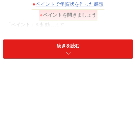
●
ペイントで年賀状を作った感想
●
ペイントを開きましょう
「
ペイント
」を起動します。
「
1．スタート
」→「
2．すべてのプログラム
」→「
3．
アクセサリ
」→「
4．ペイント
」を選びます。ペイント
続きを読む
のウィンドウを最大化しておきます。
下の花の写真を、起動した
ペイントにドラッグ＆ドロッ
プ
します。写真が開きます。
flower.jpg（219KB）
▼
ペイントで写真を開いたところです
もくじに戻る