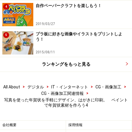
自作ペーパークラフトを楽しもう！
4
2019/03/27
プラ板に好きな画像やイラストをプリントしよ
5
う！
2015/08/11
ランキングをもっと見る
>
>
>
>
All About
デジタル
IT・インターネット
CG・画像加工
>
CG・画像加工関連情報
写真を使った年賀状を手軽にデザイン、はがきに印刷。 ペイント
で年賀状素材を作ろう4
会社概要
採用情報