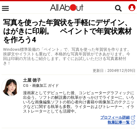
写真を使った年賀状を手軽にデザイン、
はがきに印刷。 ペイントで年賀状素材
を作ろう4
Windows標準装備の「ペイント」で、写真を使った年賀状を作ります。
挨拶文やイラストも重ねて、本格的な写真年賀状ができあがります。今
回は印刷の方法もご紹介します。すぐにお試しいただける写真素材付
き！
更新日：
2004年12月09日
土屋 徳子
CG・画像加工 ガイド
漫画家としてデビューした後、コンピューターグラフィックに
出会う。ソフトの解説書の執筆がきっかけでライターに。いろ
いろな画像編集ソフトの初心者向け書籍や画像加工のテクニッ
クなどに関する執筆も多数。ライターおよびトレーナー、イラ
ストレーターとしても活躍中。
プロフィール詳細
執筆記事一覧