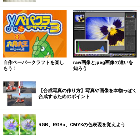
されます。
「
謹賀新年
」と入力します。黒い文字で描かれます。
入力直後に、
文字全体をドラッグして選択
します。
文字
が青く反転した状態
になります。この文字上で「
右クリ
ック
」して表示されるメニューから「
コピー
」を選びま
す。文字がコピーされます。
自作ペーパークラフトを楽し
raw画像とjpeg画像の違いを
もう！
知ろう
文字の選択範囲外をクリックして、文字を確定させま
す。
【合成写真の作り方】写真や画像を本物っぽく
もくじに戻る
合成するためのポイント
次のページ
では、さらに文字を重ねて立体的に。挨拶文
も挿入します。
RGB、RGBa、CMYKの色表現を覚えよう
※記事内容は執筆時点のものです。最新の内容をご確認くださ
い。
※OSやアプリ、ソフトのバージョンによっては画面表示、操作方