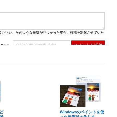
ど
Windowsのペイントを使
段
った年賀状の作り方