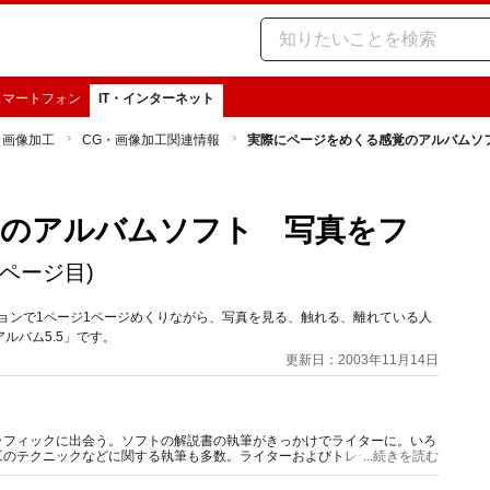
スマートフォン
IT・インターネット
・画像加工
CG・画像加工関連情報
実際にページをめくる感覚のアルバムソ
覚のアルバムソフト 写真をフ
4ページ目)
ョンで1ページ1ページめくりながら、写真を見る、触れる、離れている人
ルバム5.5」です。
更新日：2003年11月14日
ラフィックに出会う。ソフトの解説書の執筆がきっかけでライターに。いろ
工のテクニックなどに関する執筆も多数。ライターおよびトレーナー、イラ
...続きを読む