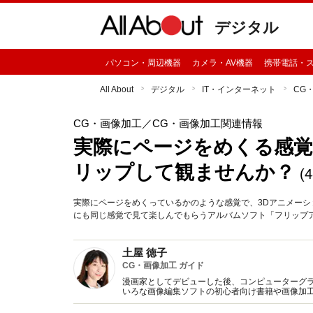
デジタル
パソコン・周辺機器
カメラ・AV機器
携帯電話・
All About
デジタル
IT・インターネット
CG
CG・画像加工
／CG・画像加工関連情報
実際にページをめくる感
リップして観ませんか？
(
実際にページをめくっているかのような感覚で、3Dアニメーシ
にも同じ感覚で見て楽しんでもらうアルバムソフト「フリップア
土屋 徳子
CG・画像加工 ガイド
漫画家としてデビューした後、コンピューターグ
いろな画像編集ソフトの初心者向け書籍や画像加
ストレーターとしても活躍中。