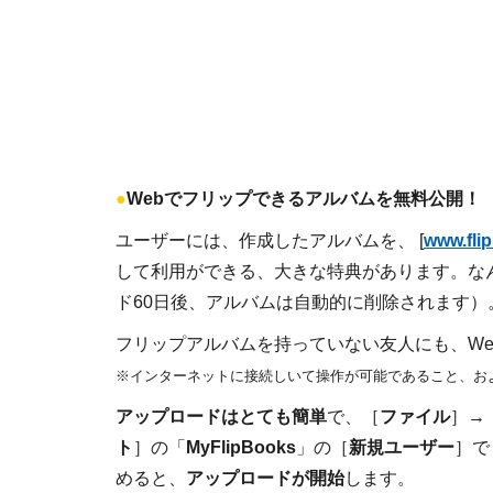
●
Webでフリップできるアルバムを無料公開！
ユーザーには、作成したアルバムを、 [
www.flip
して利用ができる、大きな特典があります。な
ド60日後、アルバムは自動的に削除されます）
フリップアルバムを持っていない友人にも、W
※インターネットに接続しいて操作が可能であること、お
アップロードはとても簡単
で、［
ファイル
］→
ト
］の「
MyFlipBooks
」の［
新規ユーザー
］で
めると、
アップロードが開始
します。