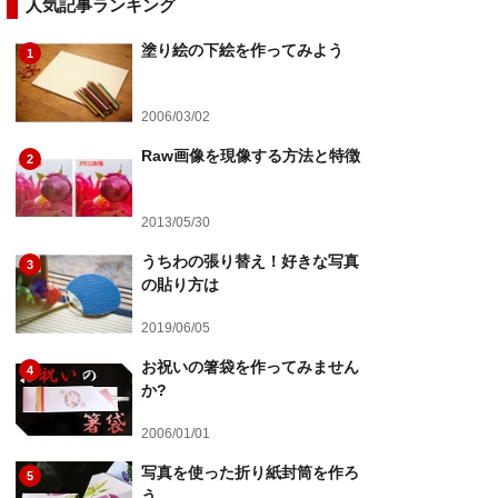
人気記事ランキング
塗り絵の下絵を作ってみよう
1
2006/03/02
Raw画像を現像する方法と特徴
2
2013/05/30
うちわの張り替え！好きな写真
3
の貼り方は
2019/06/05
お祝いの箸袋を作ってみません
4
か?
2006/01/01
写真を使った折り紙封筒を作ろ
5
う