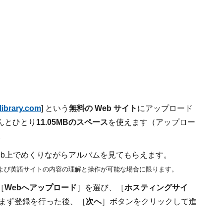
library.com
] という
無料の Web サイト
にアップロード
んとひとり
11.05MBのスペース
を使えます（アップロー
。
eb上でめくりながらアルバムを見てもらえます。
よび英語サイトの内容の理解と操作が可能な場合に限ります。
［
Webへアップロード
］を選び、［
ホスティングサイ
まず登録を行った後、［
次へ
］ボタンをクリックして進