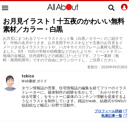
お月見イラスト！十五夜のかわいい無料
素材／カラー・白黒
お月見にまつわるフリーイラストカット集（白黒／カラー）のご紹介で
す。中秋の名月やうさぎ、お月見団子やススキなど十五夜のお月見をイ
メージさせるイラストカットや、ハガキサイズのフレーム素材も用意し
ました。9月・10月の学校や幼稚園などのおたよりや、イベントチラシ、
地域の会報誌、社内資料などの紙面にぴったりです。フリー素材（無
料・商用利用可）ですので自由にダウンロードし、ご活用ください。
更新日：
2020年09月28日
tokico
Web素材 ガイド
タウン情報誌の営業、住宅情報誌の編集を経てフリーのイラス
トレーターに。媒体制作の経験を生かして、「わかりやすく、
ゆる可愛く」をモットーに媒体のコンテンツ理解を促進するよ
うなイラストを制作しています。雑誌やweb、結婚式やSNSの
似顔絵など幅広い分野で活動中。
プロフィール詳細
執筆記事一覧