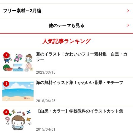
【カラー】シルエットの月うさぎのお月見イラストです。
フリー素材～2月編
他のテーマも見る
人気記事ランキング
【モノクロ】シルエットの月うさぎのお月見イラストです。
夏のイラスト！かわいいフリー素材集 白黒・カ
1
ラー
2023/03/15
お月見団子のフリーイラスト
海の無料イラスト集！かわいい背景・モチーフ
2
2018/06/25
【カラー】お月見団子のかわいい無料イラストです。
【白黒・カラー】学校教科のイラストカット集
3
2015/04/01