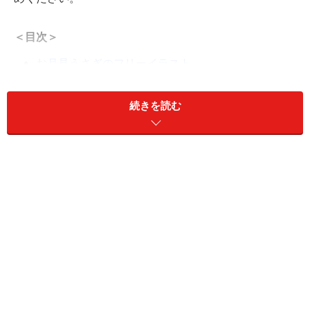
＜目次＞
お月見うさぎのフリーイラスト
お月見団子のフリーイラスト
続きを読む
お月見団子を食べる子どものフリーイラスト
ススキのフリーイラスト
十五夜のロゴイラスト
お月見モチーフのラインイラスト