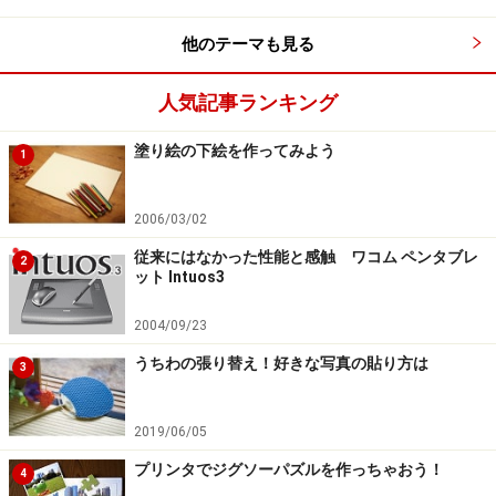
他のテーマも見る
人気記事ランキング
塗り絵の下絵を作ってみよう
1
2006/03/02
従来にはなかった性能と感触 ワコム ペンタブレ
2
ット Intuos3
2004/09/23
うちわの張り替え！好きな写真の貼り方は
3
2019/06/05
プリンタでジグソーパズルを作っちゃおう！
4