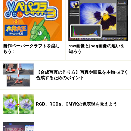
」しておきます。キャンバスの左上のピクセルの色が、
透明になる特性があるからです。
「ファイル」メニュー＞「名前を付けて保存」のダイア
ログボックスの「ファイル名」の欄で、ファイル名の後
自作ペーパークラフトを楽し
raw画像とjpeg画像の違いを
の拡張子を「.ico」とつけます。
もう！
知ろう
【合成写真の作り方】写真や画像を本物っぽく
合成するためのポイント
！このアイコンファイルを保存した場所を、覚えておき
ましょう！
RGB、RGBa、CMYKの色表現を覚えよう
●
基本的には、もうこれでアイコンファイル（*.ico）が
できてしまいました！
次のページ
では、デスクトップ上のショートカットアイ
コンを、今作成したアイコンに変更する手順を紹介しま