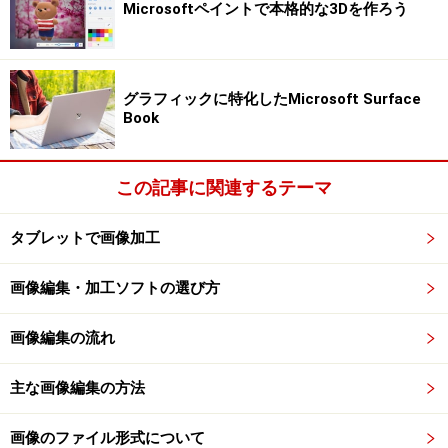
Microsoftペイントで本格的な3Dを作ろう
す。
※記事内容は執筆時点のものです。最新の内容をご確認くださ
い。
グラフィックに特化したMicrosoft Surface
※OSやアプリ、ソフトのバージョンによっては画面表示、操作方
Book
法が異なる可能性があります。
この記事に関連するテーマ
次のページへ
1
/
3
タブレットで画像加工
画像編集・加工ソフトの選び方
画像編集の流れ
主な画像編集の方法
画像のファイル形式について