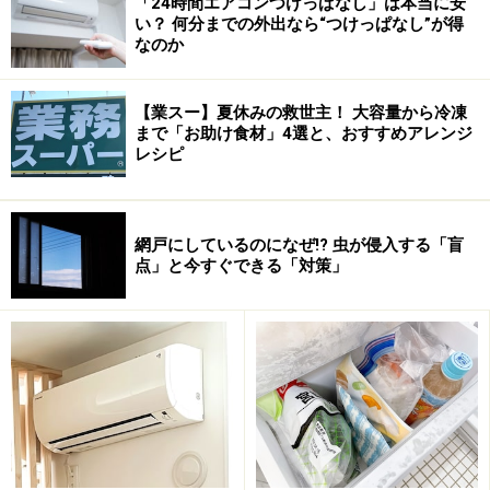
「24時間エアコンつけっぱなし」は本当に安
い？ 何分までの外出なら“つけっぱなし”が得
なのか
１台で３つの電話番号が使える！
FOMAの「マルチナンバー」は、今使っている電話番号
【業スー】夏休みの救世主！ 大容量から冷凍
まで「お助け食材」4選と、おすすめアレンジ
（契約番号）の他に、２つまで新しい電話番号（付加番
レシピ
号）を追加できるサービスです。
例えば、現在090-1111-1111という番号のドコモの携帯
電話を使っているとします。マルチナンバーに申し込む
網戸にしているのになぜ!? 虫が侵入する「盲
と、090-1111-2222など別の番号をもらえるサービスで
点」と今すぐできる「対策」
す。最大２つまで追加できるので、契約番号を含めて３
つの電話番号を１台の携帯電話で利用できるわけです。
付加番号１つ月525円
気になる利用料ですが、付加番号１つにつき月額525円
です。付加番号を２つ利用する場合は月1,050円です。