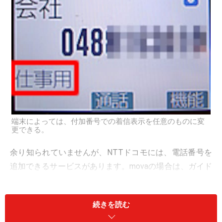
端末によっては、付加番号での着信表示を任意のものに変
更できる。
余り知られていませんが、NTTドコモには、電話番号を
追加できるサービスがあります。movaの場合は、ガイド
記事
『月300円で別の携帯番号を持とう』
でもご紹介し
たとおり、以前から「
ナンバープラス
」というサービス
続きを読む
があったのですが、つい最近までFOMAには同様のサー
ビスがありませんでした。