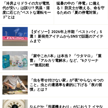
「冷房よりドライの方が電気
猛暑の中の「停電」に備え
代が安い」は誤り!? 気温・湿
る！ 防災士が教える、命を守
度に応じた“ベストな運転モー
るための「夏の停電対策」
ド”とは
【ダイソー】2026年上半期「ベストバイ」5
選！ 新発売アイテムからSNSで話題のアイテ
ムまで
「家中これ1本」は本当？ 「ウタマロ」「重
曹」「アルカリ電解水」など、“6クリーナ
ー”徹底比較
オプションサービスとしてはちょっと高めですが、それ
「虫を寄せ付けない家」が“夜”やらない6つの
でも別の携帯電話を契約して基本料金を払うことを考え
こと。虫との遭遇率を劇的に下げる「夜の習
れば十分安いとも言えます。
慣」とは？
付加番号でも発信できる！ >>
※記事内容は執筆時点のものです。最新の内容をご確認くださ
なんだか「洗濯機まわり」がにおう？ イヤな