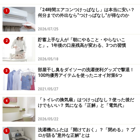
「24時間エアコンつけっぱなし」は本当に安い？
1
何分までの外出なら“つけっぱなし”が得なのか
2026/07/25
貯蓄上手な人が「朝にやること・やらないこ
2
と」。1年後の口座残高が変わる、3つの習慣
2026/05/18
部屋干し臭をダイソーの洗濯便利グッズで撃退！
3
100均優秀アイテムを使ったニオイ対策6つ
2021/05/27
「トイレの換気扇」はつけっぱなし？使った後だ
4
けでもいい？ 気になる「正解」と「電気代」
2026/05/22
洗濯機のふたは「開けておく」？「閉める」？ プ
5
ロが語る“意外な正解”とは