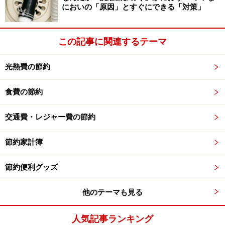
い。
においの「原因」とすぐにできる「対策」
次のページへ
1
/
3
この記事に関連するテーマ
光熱費の節約
食費の節約
交通費・レジャー費の節約
節約家計簿
節約便利グッズ
他のテーマも見る
人気記事ランキング