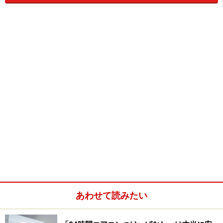
やっとFOMAにも「
マルチナンバー
」というサービスが
登場し、電話番号を追加できるようになりました！ し
かも、FOMAならではの追加番号での発信や、番号毎に
請求書を分けたりとパワーアップ。応用範囲も広がりま
した。
あわせて読みたい