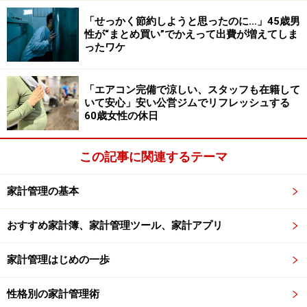
安心して買い物できます。
「せっかく節約しようと思ったのに…」45歳男
性が“まとめ買い”でかえって出費が増えてしま
ったワケ
ゴミが減る
「エアコン完備で涼しい、スタッフも在籍して
いて安心」安い公営ジムでリフレッシュする
60歳女性の休日
食品トレー、紙のカタログ、牛乳パック、卵パックを配
この記事に関連するテーマ
送の時に回収してリサイクルしている生協も多いので、
家にたまりませんし、持っていく手間も省けます。調味
家計管理の基本
料、牛乳、ジャムなどは繰り返し使えるリユース瓶を使
おすすめ家計簿、家計管理ツール、家計アプリ
っている生協もあり、洗って次の配送の時に返せます。
ダンボール箱ではなく、専用の容器に入れて届けてくれ
家計管理はじめの一歩
て、翌週の配達時に回収してくれるので、潰してゴミに
出す必要がありません。また、冷蔵や冷凍品には、ドラ
性格別の家計管理術
イアイスや使い捨てではない専用の保冷剤を入れて温度