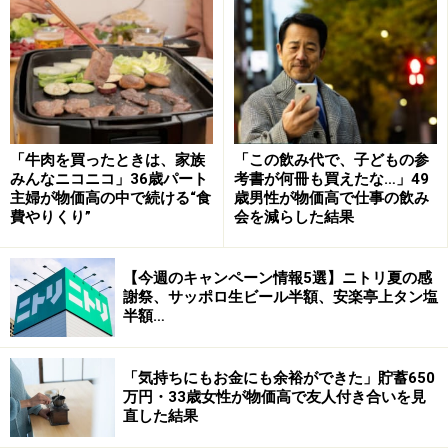
節約になる
こだわりがある分、スーパーの商品より価格が高い物も
ありますが、スーパーに毎日のように行っては余計な物
を買うより、節約になっています。また、予算を決めて
「牛肉を買ったときは、家族
「この飲み代で、子どもの参
計画的に注文すれば、買いすぎを防ぐことができます。
みんなニコニコ」36歳パート
考書が何冊も買えたな…」49
主婦が物価高の中で続ける“食
歳男性が物価高で仕事の飲み
費やりくり”
会を減らした結果
安心、安全な食品
【今週のキャンペーン情報5選】ニトリ夏の感
謝祭、サッポロ生ビール半額、安楽亭上タン塩
半額…
「気持ちにもお金にも余裕ができた」貯蓄650
生協によって独自の安全基準があり、減農薬や無添加、
万円・33歳女性が物価高で友人付き合いを見
直した結果
遺伝子組み換え不使用の食材を選んでくれているので、