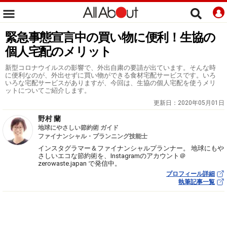
緊急事態宣言中の買い物に便利！生協の
個人宅配のメリット
新型コロナウイルスの影響で、外出自粛の要請が出ています。そんな時
に便利なのが、外出せずに買い物ができる食材宅配サービスです。いろ
いろな宅配サービスがありますが、今回は、生協の個人宅配を使うメリ
ットについてご紹介します。
更新日：
2020年05月01日
野村 蘭
地球にやさしい節約術 ガイド
ファイナンシャル・プランニング技能士
インスタグラマー＆ファイナンシャルプランナー。 地球にもや
さしいエコな節約術を、Instagramのアカウント＠
zerowaste.japan で発信中。
プロフィール詳細
執筆記事一覧