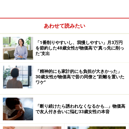
あわせて読みたい
「1番削りやすいし、我慢しやすい」月3万円
を節約した48歳女性が物価高で"真っ先に削っ
た"支出
玄関先などの約束した場所に注文した物を置いてくれる
ので、手渡しなしで受け取れます。宅配便などのように
「精神的にも家計的にも負担が大きかった」
30歳女性が物価高で昔の同僚と“距離を置いた
家にいて受け取る必要がありません。印鑑やサインも不
ワケ”
要で、留守の時の再配達のわずらわしさがありません。
配達員の方と対面せずに受け取れます。また、配達料は
各生協によって異なりますが、1回200円以下の生協がほ
「断り続けたら誘われなくなるかも…」物価高
とんどです。子育て世帯が対象の割引制度や、一定金額
で友人付き合いに悩む33歳女性の本音
以上の利用で割引になる生協もあります。