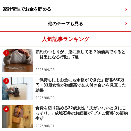
管理されているので、保冷剤もたまりません。
家計管理でお金を貯める
他のテーマも見る
人気記事ランキング
節約のつもりが、逆に損してる？物価高でやると
1
「貧乏になる行動」7選
2025/09/08
「気持ちにもお金にも余裕ができた」貯蓄650万
2
円・33歳女性が物価高で友人付き合いを見直した
結果
2026/08/03
食費を切り詰める32歳女性「夫がいないときにこ
おすすめの生協
3
っそり…」成城石井のお総菜が“プチご褒美”の節約
生活
生協はお住まいの地域によっていろいろですが、おすす
2026/08/01
めをご紹介します。