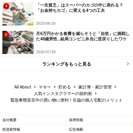
「一生貧乏」はスーパーのカゴの中に表れる？
4
生活クラブ
北海道から関西まで展開している生協
「お金持ちカゴ」に変える4つの工夫
です。取り扱い品数は600品ほど。自主基準を設け
2025/08/28
ていて、値段は高めですが安心な食材のみを取り扱
月6万円かかる食費を減らそうと「自炊」に挑戦し
っています。リユース瓶、卵パックを回収しリサイ
5
た48歳男性…結局コンビニ弁当に逆戻りしたワケ
クルしています。オススメは、トマトケチャップで
す。市販のケチャップとは違って、トマトそのもの
2026/07/28
の味がします。そのままケチャップとして使うほ
ランキングをもっと見る
か、トマト缶がわりにスープに入れたり、パスタソ
ースを作ったり、ピザソースにも使えます。
グリーンコープ
関西から中国地方、九州で展開し
>
>
>
>
All About
マネー
貯める
家計簿・家計管理
>
人気インスタグラマーの節約術
ている生協です。取り扱い品数は800品ほど。自主
緊急事態宣言中の買い物に便利！生協の個人宅配のメリット
基準を設けていて、安心な食材のみを取り扱ってい
ます。価格がお手頃な商品が多いです。リユース
瓶、トレー、ビニール袋、卵パック、カタログなど
会社概要
採用情報
を回収しリサイクルしています。
投資家情報
広告掲載