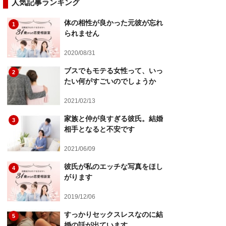
人気記事ランキング
体の相性が良かった元彼が忘れ
1
られません
2020/08/31
ブスでもモテる女性って、いっ
2
たい何がすごいのでしょうか
2021/02/13
家族と仲が良すぎる彼氏。結婚
3
相手となると不安です
2021/06/09
彼氏が私のエッチな写真をほし
4
がります
2019/12/06
すっかりセックスレスなのに結
5
婚の話が出ています