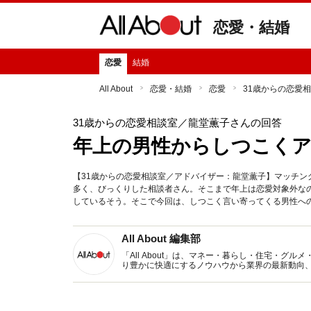
恋愛・結婚
恋愛
結婚
All About
恋愛・結婚
恋愛
31歳からの恋愛
31歳からの恋愛相談室
／龍堂薫子さんの回答
年上の男性からしつこく
【31歳からの恋愛相談室／アドバイザー：龍堂薫子】マッチン
多く、びっくりした相談者さん。そこまで年上は恋愛対象外な
しているそう。そこで今回は、しつこく言い寄ってくる男性へ
All About 編集部
「All About」は、マネー・暮らし・住宅・
り豊かに快適にするノウハウから業界の最新動向
イトです。