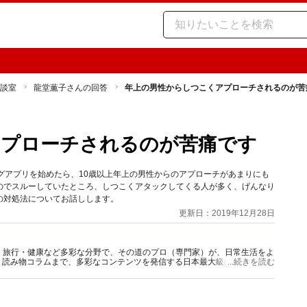
相談室
龍堂薫子さんの回答
年上の男性からしつこくアプローチされるのが苦
アプローチされるのが苦痛です
グアプリを始めたら、10歳以上年上の男性からのアプローチがあまりにも
のでスルーしていたところ、しつこくアタックしてくる人が多く、げんなり
の対処法についてお話しします。
更新日：2019年12月28日
グルメ・旅行・健康など多彩な分野で、その道のプロ（専門家）が、日常生活をよ
、読み物コラムまで、多彩なコンテンツを発信する日本最大級の総合情報サ
...続きを読む