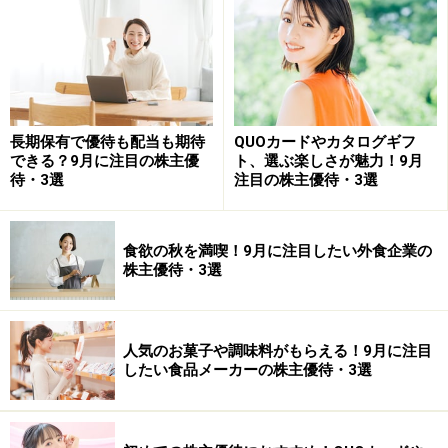
今回は100株を購入し、1000円分のクオカードを獲得し
たケースを想定して利回り計算をしています（つまり株
主優待は1000円で評価して利回り計算しています）。
長期保有で優待も配当も期待
QUOカードやカタログギフ
できる？9月に注目の株主優
ト、選ぶ楽しさが魅力！9月
株価は2018年から調整が続いていましたが、ようやく底
待・3選
注目の株主優待・3選
打ちをしたところと思います。業績についても建設用ケ
ーブルの需要拡大などで堅調な業績推移となってきてお
り、株価的にも割高感がなくなってきた様子です。市場
食欲の秋を満喫！9月に注目したい外食企業の
株主優待・3選
全体が調整したところなどで購入を検討できるとよいで
しょう。
人気のお菓子や調味料がもらえる！9月に注目
したい食品メーカーの株主優待・3選
第2位 オリバー（名証2部＜7959＞）
予想配当＋予想優待額面利回り：3.27％