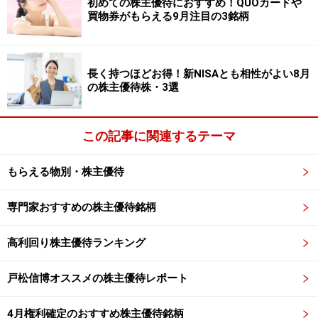
初めての株主優待におすすめ！QUOカードや
買物券がもらえる9月注目の3銘柄
【2019年9月2日株価】 2110円
【株主優待獲得最低投資額】 100株＝21万1000円
【予想PER】 12.9倍
長く持つほどお得！新NISAとも相性がよい8月
【今期予想現金配当（1株あたり）】 49円
の株主優待株・3選
【株主優待権利確定月】 4月20日、10月20日
【優待内容】ジェフグルメカード
この記事に関連するテーマ
1000円相当のジェフグルメカード
※18年10月20日以降に起算して2年
以上継続保有の場合
もらえる物別・株主優待
は2000円相当​​​​​​​
専門家おすすめの株主優待銘柄
第2位はオリバー（名証二部＜7959＞）です。業務用主
高利回り株主優待ランキング
体の家具・インテリア大手企業です。
戸松信博オススメの株主優待レポート
今回は100株を購入し、ジェフグルメカード1000円分を
年に2回獲得したケースを想定しています（つまり、株
4月権利確定のおすすめ株主優待銘柄