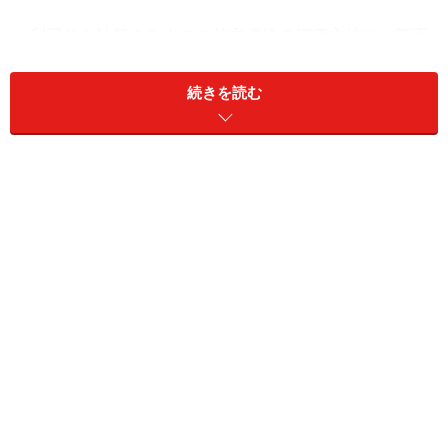
※利回りを計算する上での株主優待の評価方法は、額面
として記載されている数字を参考としています（一部ガ
イドが推定）。予想配当＋予想優待利回りはあくまでも
続きを読む
参考としてご覧ください（2019年9月2日の終値で計算し
ています）。
第3位 泉州電業（東証1部＜9824＞）
予想配当＋予想優待額面利回り：3.10％
【2019年9月2日株価】 2599円