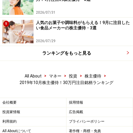
【予想PER】25.1倍
2026/07/31
【今期予想現金配当（1株あたり​​​​​​​）】 75円
人気のお菓子や調味料がもらえる！9月に注目した
【株主優待権利確定月】 10月末
5
い食品メーカーの株主優待・3選
【優待内容】駐車サービス券
100株以上 2000円相当
2026/07/29
1000株以上 5000円相当
ランキングをもっと見る
5000株以上 1万円相当
今回の第１位はパーク２４（東証1部＜4666＞）です。
>
>
>
>
All About
マネー
投資
株主優待
24時間無人時間貸し駐車場タイムズを運営している企業
2019年10月株主優待！30万円注目銘柄ランキング
です。
会社概要
採用情報
今回は100株を購入し、2000円分の駐車サービス券を2回
投資家情報
広告掲載
獲得したケースを想定して利回り計算をしています（つ
利用規約
プライバシーポリシー
まり株主優待は4000円で評価して利回り計算していま
All Aboutについて
著作権・商標・免責
す）。