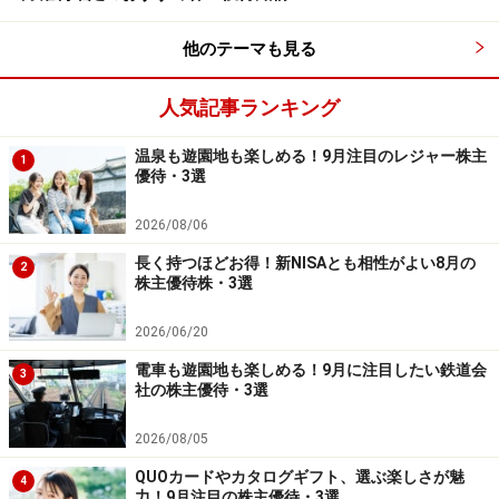
主優待は2000円として評価し、利回りを計算していま
す）。
他のテーマも見る
業績ですが、売上は拡大傾向にあるのですが、利益は横
人気記事ランキング
ばい～やや縮小傾向にあります。一方ここ２年程の株価
温泉も遊園地も楽しめる！9月注目のレジャー株主
1
は2000～2400円のレンジを中心に動いており、時折大き
優待・3選
く上昇したり、下落したりしています。株式市場全体が
2026/08/06
調整した時などに大きく下がったところで投資を検討で
きればよいと思います。
長く持つほどお得！新NISAとも相性がよい8月の
2
株主優待株・3選
2026/06/20
第1位 パーク24（東証1部＜4666＞）
電車も遊園地も楽しめる！9月に注目したい鉄道会
3
社の株主優待・3選
予想配当＋予想優待額面利回り：5.24％
2026/08/05
【2019年9月2日株価】 2192円
QUOカードやカタログギフト、選ぶ楽しさが魅
4
【株主優待獲得最低投資額】 100株＝21万9200円
力！9月注目の株主優待・3選