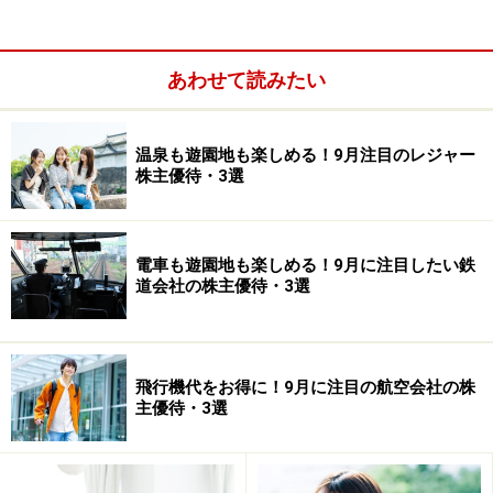
あわせて読みたい
温泉も遊園地も楽しめる！9月注目のレジャー
株主優待・3選
【株主優待獲得最低投資額】 100株＝25万9900円
電車も遊園地も楽しめる！9月に注目したい鉄
【予想PER】 9.5倍
道会社の株主優待・3選
【今期予想現金配当（1株あたり
）】70円
【株主優待権利確定月】 10月末
【優待内容】クオカード
飛行機代をお得に！9月に注目の航空会社の株
100株以上 1000円相当のオリジナル・クオカード
主優待・3選
第3位は泉州電業（東証1部＜9824＞）です。オーナー経
営の電線専門商社となります。