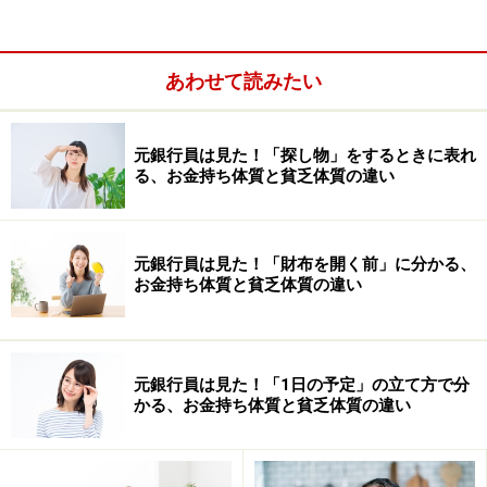
多くの人がその本を読んだだけで満足してしまいがちで
すが、それでは意味がありません。成功者に多いのです
が、その本を自分のバイブルにして、感想を書き込む。
あわせて読みたい
同じ本を2冊購入して1冊は保管用に。もう1冊は徹底的
に読み込むというようにしている人がいます。
元銀行員は見た！「探し物」をするときに表れ
る、お金持ち体質と貧乏体質の違い
そしておすすめなのが、感想を書くこと。まさに読書感
想文です。その本を読んで、どんな感動が得られたの
か、自分には内容のどの部分が役立ちそうか、どのよう
元銀行員は見た！「財布を開く前」に分かる、
に実践できるのかなどを文章にまとめてみてください。
お金持ち体質と貧乏体質の違い
最も取り組みやすいのは自己啓発本なのですが、私の場
合は金融小説（仕事柄？）が役立ったりしますし、海外
元銀行員は見た！「1日の予定」の立て方で分
在住の日本人が書いた海外生活の送り方などからも、仕
かる、お金持ち体質と貧乏体質の違い
事やプライベートのヒントが得られたりすることがたく
さんあります。