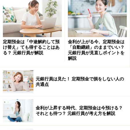
余談ですが私の場合、本や雑誌は勿論のこと、ドラマを
見ていて仕事のヒントを得ることも多いのです。無理に
何かを得ようとするのではなく、楽しみながら感想を持
つと閃くことが多いように思います。
定期預金は「中途解約して預
金利が上がる今、定期預金は
け替え」ても得することはあ
「自動継続」のままでいい？
る？ 元銀行員が解説
元銀行員が見直しポイントを
子どもと一緒に読書をすることで新たな発
解説
見も
夏休みの宿題で、読書感想文が出されている学校もある
元銀行員は見た！ 定期預金で損をしない人の
共通点
かと思います。夏休みだからこそ、普段はふれないよう
な本を一緒に読んでみるのもよいですね。おすすめは伝
記ものです。
金利が上昇する時代、定期預金は今預ける？
それとも待つ？ 元銀行員が考え方を解説
私たちの子どもの頃にも、偉人の伝記は読みやすく作ら
れていたと思いますが、今はさらに読みやすくなってお