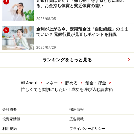
元銀行員は見た！「探し物」をするときに表れ
4
※記事内容は執筆時点のものです。最新の内容をご確認くださ
る、お金持ち体質と貧乏体質の違い
い。
本記事の内容は一般的な情報提供を目的としており、特定の金融
2026/08/05
商品や投資行動を推奨するものではありません。
投資や資産運用に関する最終的なご判断はご自身の責任において
金利が上がる今、定期預金は「自動継続」のまま
5
行ってください。
でいい？ 元銀行員が見直しポイントを解説
掲載情報の正確性・完全性については十分に配慮しております
が、その内容を保証するものではなく、これに基づく損失・損害
2026/07/29
などについて当社は一切の責任を負いません。
最新の情報や詳細については、必ず各金融機関やサービス提供者
の公式情報をご確認ください。
ランキングをもっと見る
【編集部からのお知らせ】
・「家計」について、
アンケート（2026/8/31まで）
を実施
>
>
>
>
All About
マネー
貯める
預金・貯金
中です！
忙しくても習慣にしたい！成功を呼び込む読書術
※抽選で20名にAmazonギフト券1000円分プレゼント
※謝礼付きの限定アンケートやモニター企画に参加が可能に
なります
会社概要
採用情報
投資家情報
広告掲載
利用規約
プライバシーポリシー