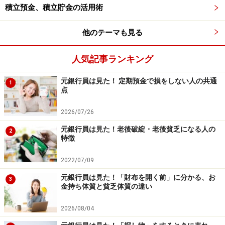
積立預金、積立貯金の活用術
他のテーマも見る
子どもの頃に読んだ本を読み返すと、思わぬ発見が得られ
人気記事ランキング
ることも！
元銀行員は見た！ 定期預金で損をしない人の共通
1
点
子どもと一緒に楽しむことができ、自分の気持ちに向き
2026/07/26
合う時間にもなる読書は、成功を呼び寄せるのにも役立
ちます。
元銀行員は見た！老後破綻・老後貧乏になる人の
2
特徴
【関連記事をチェック！】
2022/07/09
読書嫌いな子どもになる！親のNG言動10
元銀行員は見た！「財布を開く前」に分かる、お
3
1000万円も夢じゃない!?お金が貯まる朝の習慣
金持ち体質と貧乏体質の違い
お金持ちになれる人、貧乏なままの人の発想法
2026/08/04
お金を引き寄せる！たった3つのマインド術