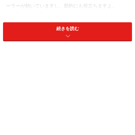
ーラーが効いていますし、節約にも役立ちますよ。
続きを読む
金運アップに役立つ読書術とは？
この本を読めば金運がアップする……そんな本はあるかも
しれないし、ないかもしれません。でもハッキリといえ
るのは、自分の将来を思い描くのに役立つ本はあるとい
うことです。
今の自分はどのようにすればスキルアップできるのか、
どのようなライフスタイルを送りたいのか、成功するた
めにはどのようなことを実践すればよいのか、といった
ことが本から得られることは多いのです。とはいえ、肝
心なのは読み方です。