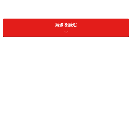
続きを読む
今回の回答者：藤本シゲユキさん
“モテる男の心理”
をふまえた、超・本質的な恋愛＆人生
指南が大好評！
ホストクラブオーナーを経て、女性向けの恋愛カウンセ
ラーになるという異色の経歴の持ち主。2014年からアド
バイザー業に専念。男性心理を知りつくした立場から、
人生と恋愛の成功率を上げるための的確なアドバイスを
行う。累計相談件数5000件以上、HPは月間100万PV
超。