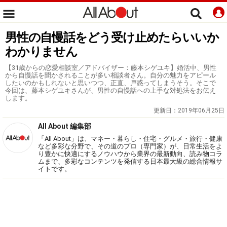
男性の自慢話をどう受け止めたらいいか
わかりません
【31歳からの恋愛相談室／アドバイザー：藤本シゲユキ】婚活中、男性
から自慢話を聞かされることが多い相談者さん。自分の魅力をアピール
したいのかもしれないと思いつつ、正直、戸惑ってしまうそう。そこで
今回は、藤本シゲユキさんが、男性の自慢話への上手な対処法をお伝え
します。
更新日：
2019年06月25日
All About 編集部
「All About」は、マネー・暮らし・住宅・グルメ・旅行・健康
など多彩な分野で、その道のプロ（専門家）が、日常生活をよ
り豊かに快適にするノウハウから業界の最新動向、読み物コラ
ムまで、多彩なコンテンツを発信する日本最大級の総合情報サ
イトです。