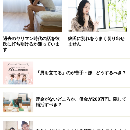
れることが多く、返し方に困っています
お悩み：婚活中、男性から自慢話を聞かされることが多く、
過去のヤリマン時代の話を彼
彼氏に別れをうまく切り出せ
返し方に困っています
氏に打ち明けるか迷っていま
ません
す
■MICCさん（31歳・一般事務）のお悩み
婚活で出会った男性から、自慢話を聞かされることがよ
くあります。自分のすごいところをアピールしたいのか
「男を立てる」のが苦手・嫌…どうするべき？
もしれませんが、正直、戸惑います。
以前、知り合いの女性からは「それだけ好意があるとい
貯金がないどころか、借金が200万円。隠して
うこと。かわいいじゃない。ほめて、手のひらで転がし
婚活すべき？
たら」とアドバイスされました。でも、すごいと思って
いないのにほめるのは、おかしな気がします。