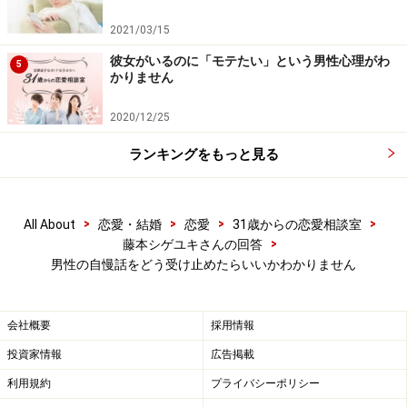
アドバイス2：どんなエリートでも、自信が
2021/03/15
持てていない人は存在する
彼女がいるのに「モテたい」という男性心理がわ
5
かりません
しかし現代では、「あの人すごいよね。エリートコース
まっしぐらで将来安泰じゃん。しかも超イケメンだし」
2020/12/25
と噂されるような男性であっても、自分に自信が持て
ランキングをもっと見る
ず、鎧で勝負しようとする人がたくさん存在するんで
す。
>
>
>
>
All About
恋愛・結婚
恋愛
31歳からの恋愛相談室
そういう人が存在するのは、彼らが「鎧を強化しないと
>
藤本シゲユキさんの回答
男性の自慢話をどう受け止めたらいいかわかりません
自分はダメなんだ」という前提で生きてきたからなんで
すよ。
会社概要
採用情報
そうやって生きてしまうと、内面と向き合って磨くこと
投資家情報
広告掲載
がおろそかになるので、鎧ばかりが強化され、実は肝心
利用規約
プライバシーポリシー
の内面がほとんど成長していないんですね。「お金もあ