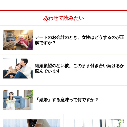
HP：だまされない女のつくり方
あわせて読みたい
twitter：@hamshigesan
デートのお会計のとき、女性はどうするのが正
解ですか？
結婚願望のない彼。このまま付き合い続けるか
悩んでいます
「結婚」する意味って何ですか？
お悩み：婚活中、男性から自慢話を聞かさ