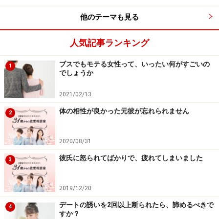
たものはすべて自分を覆うただの「鎧」です。
自分の内
面だけで勝負ができない人は、何かあるたびにすぐ鎧を
他のテーマも見る
持ち出してくるんですよね。ネトゲで、「どう？俺の装
人気記事ランキング
備すごくね？」と言ってる人たちと同じです。
ブスでもモテる女性って、いったい何がすごいの
1
現実世界でもゲームの世界でも、他者から見て十分にす
でしょうか
ごい人なのに鎧自慢をしない人は、「自分も周りの人と
2021/02/13
同じ人間」と思っているので、謙虚なんですよ。
体の相性が良かった元彼が忘れられません
2
とくに、過去の武勇伝を語りたがる人はその最たる例で
あり、こういった人は、自分の内面どころか「今の自
2020/08/31
分」でも勝負できないから、過去を持ち出してくるわけ
彼氏に怒られてばかりで、疲れてしまいました
3
です。だって、自分としっかり向き合って自己受容がで
きていて、今の自分に満足していれば、鎧で勝負する必
2019/12/20
要はないですからね。
デートの誘いを2回以上断られたら、諦めるべきで
4
すか？