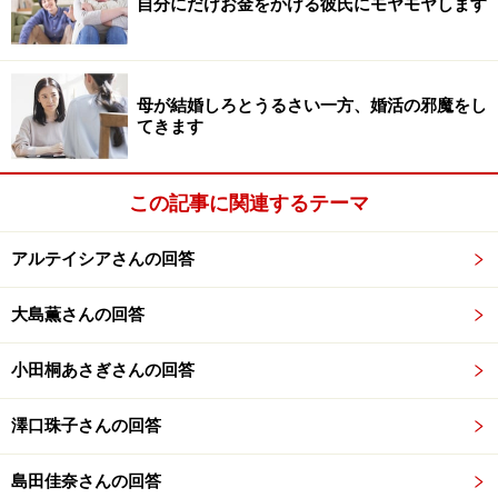
自分にだけお金をかける彼氏にモヤモヤします
藤本先生は、男性の自慢話についてどうお考えですか。
自慢話を聞かされたときの、上手な対処法があれば、ぜ
ひ教えていただきたいです。
母が結婚しろとうるさい一方、婚活の邪魔をし
てきます
アドバイス1：自慢話は自分に自信がないか
らするもの
この記事に関連するテーマ
アルテイシアさんの回答
大島薫さんの回答
アドバイス1：自慢話は自分に自信がないからするもの
小田桐あさぎさんの回答
男性にかぎらず自慢話をする人って、自分に自信がない
からそうしているんですよ。
澤口珠子さんの回答
肩書き、年収、社会的地位、学歴、外見など、そういっ
島田佳奈さんの回答