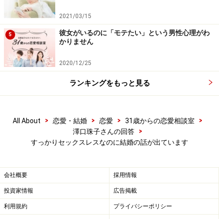
と」。
たったの1カ月セックスしなかったらセックスレ
2021/03/15
スというのは、正直、短いなと思う方も多いのでは。
彼女がいるのに「モテたい」という男性心理がわ
5
かりません
最近は、性欲が弱い男性も増えていますし、一般的に、
2020/12/25
男性は加齢にともないどんどん性欲は落ち着き、対して
女性は増していくといわれています。こればかりはどう
ランキングをもっと見る
しようもできないですよね、私たちは動物ですから。性
欲を発散したいのであれば、究極の話、1人エッチをす
るのがおすすめです（笑）。
>
>
>
>
All About
恋愛・結婚
恋愛
31歳からの恋愛相談室
>
澤口珠子さんの回答
すっかりセックスレスなのに結婚の話が出ています
アドバイス2：「こうしてほしい」ではなく
「こう悩んでいる」と伝えてみて
会社概要
採用情報
投資家情報
広告掲載
それでも悩んでいるのだったら、彼にきちんと相談しま
利用規約
プライバシーポリシー
しょう。たとえ「セックスレス」が普通のことだとして