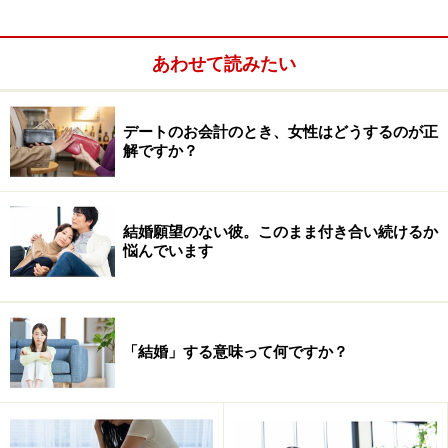
あわせて読みたい
デートのお会計のとき、女性はどうするのが正
理想のパートナーを引き寄せる、外見・マインド作りの
解ですか？
プロフェッショナル。自身が３カ月で104人の男性とデ
ートした経験を元に「ネット婚活のノウハウ」を提供
中。レッスンやコンサルには全国各地・国外から申込が
結婚願望のない彼。このまま付き合い続けるか
悩んでいます
集まる。『はじめてのネット婚活』他著書多数。
HP：オフィシャルホームページ
twitter：@tamakosawaguchi
「結婚」する意味って何ですか？
お悩み：付き合って1年半。セックスレスの
彼と結婚するかどうか迷っています