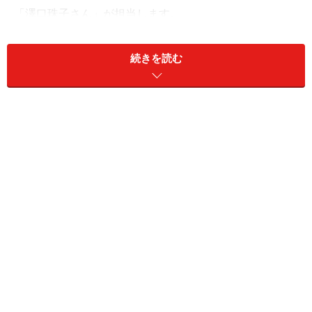
「澤口珠子さん」が担当します。
続きを読む
■澤口珠子さんプロフィール
今回の回答者：澤口珠子さん
自身もネット婚活で結婚！女子力アップ／婚活コンサル
タント