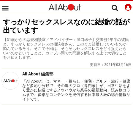
すっかりセックスレスなのに結婚の話が
出ています
【31歳からの恋愛相談室／アドバイザー：澤口珠子】交際歴1年半の彼氏
と、すっかりセックスレスの相談者さん。このまま結婚していいものか
悩んでいるそう。そこで今回は、そもそもセックスレスをどう捉えたら
いいのかということと、カップル間での問題を解決する上で大切なこと
をお伝えします。
更新日：
2021年03月16日
All About 編集部
「All About」は、マネー・暮らし・住宅・グルメ・旅行・健康
など多彩な分野で、その道のプロ（専門家）が、日常生活をよ
り豊かに快適にするノウハウから業界の最新動向、読み物コラ
ムまで、多彩なコンテンツを発信する日本最大級の総合情報サ
イトです。