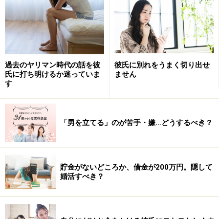
お悩み：付き合って1年半。セックスレスの彼と結婚するか
どうか迷っています
過去のヤリマン時代の話を彼
彼氏に別れをうまく切り出せ
氏に打ち明けるか迷っていま
ません
す
■さおりさん（32歳・販売）のお悩み
街コンで出会った彼と、付き合い始めて1年半。毎週後
半だけ彼の家で過ごすという、いわゆる半同棲状態で
「男を立てる」のが苦手・嫌…どうするべき？
す。
彼はとても穏やかな性格で、怒ったところを見たことが
ありません。一緒にいてとても楽で、長い人生を一緒に
貯金がないどころか、借金が200万円。隠して
婚活すべき？
過ごすならこんな人かなと思います。ただ、1つだけ、
どうしても気になることが……。