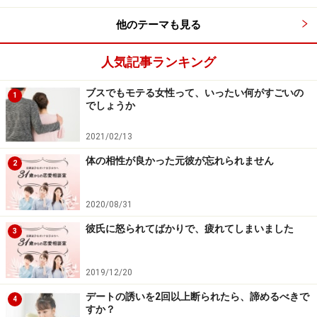
うと、一歩を踏み出す勇気が出ません。
他のテーマも見る
人気記事ランキング
アドバイス1：「セックスレス」なんて当た
り前！
ブスでもモテる女性って、いったい何がすごいの
1
でしょうか
2021/02/13
アドバイス1：「セックスレス」なんて当たり前
体の相性が良かった元彼が忘れられません
2
1年半も付き合っていたら、セックスレスになるのは、
ごくごく自然で普通のことだと思います。
私の周りもセ
2020/08/31
ックスレスの夫婦ばかり。特に子供が生まれた夫婦はそ
彼氏に怒られてばかりで、疲れてしまいました
うですよ。
3
セックスレスの定義は、日本性科学会によれば「特別な
2019/12/20
事情がないにもかかわらず、カップルの合意した性交あ
デートの誘いを2回以上断られたら、諦めるべきで
4
すか？
るいはセクシュアル・コンタクトが1カ月以上ないこ