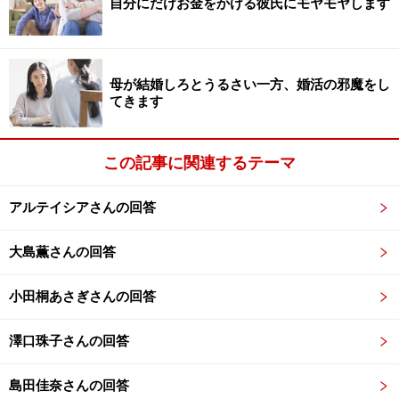
自分にだけお金をかける彼氏にモヤモヤします
それは、セックスレスということです。
半同棲になる前は、週に1回程度はしていました。同棲
をはじめてすぐ、2、3週に1回程度に減りました。それ
母が結婚しろとうるさい一方、婚活の邪魔をし
てきます
が1カ月に1回、2カ月に1回となり、ここ最近はめっきり
です。ちょっと誘ってみたことはありますが、さりげな
く断られて、ポキッと心が折れました。
この記事に関連するテーマ
それなのに最近では、結婚の話も出てきています。つい
アルテイシアさんの回答
この間も、「今度の長期休みに自分の実家に来てほし
大島薫さんの回答
い」と言われました。でも、即答はできず、にごしてし
まいました。
小田桐あさぎさんの回答
結婚をきっかけに、レスが解消される可能性はあるので
澤口珠子さんの回答
しょうか。もし解消しなかったら、私は一生、性的に満
足できない状況に置かれることになるのかも......。そう思
島田佳奈さんの回答