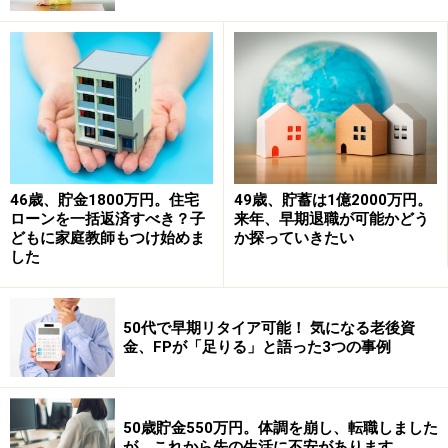
の保険料（特約分のみ）2万9000円
※終身保険部分は支払い済み、受取人は母
・個人年金（600万円、60歳から10年確定）＝年間の保
険料6万円
・職場の共済保険（詳細不明）＝月2000円天引き
※ライフイベントのお祝い金請求などに使っている
・学資保険（100万円。次男名義、31年11月満期）＝全
46歳、貯金1800万円。住宅
49歳、貯蓄は1億2000万円。
ローンを一括返済すべき？子
来年、早期退職が可能かどう
期前納済み
どもに家庭教師もつけ始めま
か探っていきたい
した
（3）ボーナスの支出明細
長男の授業料、固定資産税、貯金、服飾費、家族旅行、
50代で早期リタイア可能！ 気になる老後資
家電の買い替え、家族の小遣い、保険料の年払いなど。
金、FPが「足りる」と語った3つの事例
直近のボーナスでガス給湯器とガスレンジを交換。
（4）自動車について
50歳貯金550万円。体調を崩し、転職しました
8年前後、10万キロになる前に買い替え続けている。次
が、これから先の生活に不安があります