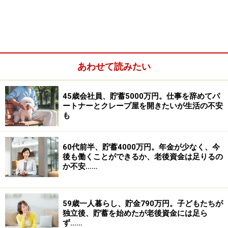
相談者「はな」さんの家計収支データ
あわせて読みたい
■家計データ補足
45歳会社員、貯蓄5000万円。仕事を辞めてパ
（1）住宅について
ートナーとクレープ屋を開きたいが生活の不安
住宅ローンは団体信用生命保険で返済済み。子どもたち
も
が独立したら、もう少し駅に近い1LDKのマンションに住
み替え、介護が必要になったら介護付き有料老人ホーム
60代前半、貯蓄4000万円。年金が少なく、今
に入居したい。40代で2回手術をし、70歳とか80歳にな
後も働くことができるか、老後資金は足りるの
か不安……
っている自分をイメージしにくいが、子どもたちに迷惑
をかけないように準備しておきたい。
59歳一人暮らし、貯金790万円。子どもたちが
（2）加入している保険
独立後、貯蓄を始めたが老後資金には足ら
ず……
・終身保険（1000万円、医療特約〈80歳まで〉）＝年間