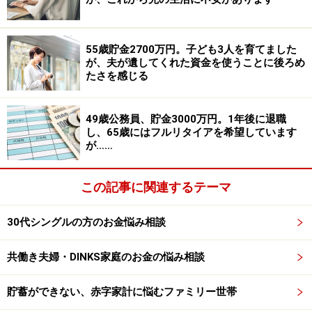
回は5年後、その際は軽自動車にする予定。
55歳貯金2700万円。子ども3人を育てました
（5）60歳以降の働き方
が、夫が遺してくれた資金を使うことに後ろめ
たさを感じる
再雇用かアルバイトで働くつもり。月に20万円が目標。
（6）退職金の有無、年金受給額の見込み
49歳公務員、貯金3000万円。1年後に退職
し、65歳にはフルリタイアを希望しています
退職金は2000万円、年金は月18万円くらい。
が……
■ファイナンシャル・プランナー藤川太の3つのアドバイ
この記事に関連するテーマ
ス
アドバイス1 次男の教育費をどうするか。これが解決
30代シングルの方のお金悩み相談
すれば問題なし！
アドバイス2 子どもたちの独立後はコンパクトな生活
共働き夫婦・DINKS家庭のお金の悩み相談
に
アドバイス3 最大のポイントは、はなさんの健康。場
貯蓄ができない、赤字家計に悩むファミリー世帯
合によっては保険の解約も