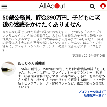
50歳公務員、貯金390万円。子どもに老
後の迷惑をかけたくありません
皆さんから寄せられた家計の悩みにお答えする、その名も「マネープラ
ンクリニック」。今回の相談者は、大学生と高校生の子を持つ50歳・公
務員のシングルマザー。次男の大学卒業から定年まで3年しかなく、自分
の老後は大丈夫なのか不安を感じるといいます。そんな、はなさんのお
悩みに、ファイナンシャル・プランナーの藤川太さんがアドバイスしま
す。
更新日：
2019年05月06日
あるじゃん 編集部
1995年に創刊し、2012年に休刊した月刊の投資情報誌『あるじ
ゃん』をルーツに持ち、ファイナンシャルプランナー、税理
士、社会保険労務士などマネーの専門家とともに、お金の貯め
方・備え方・増やし方をわかりやすく解説するほか、マネー最
新トピックス、おトク・節約コラムなど、役立つ情報を発信し
ています。
プロフィール詳細
執筆記事一覧