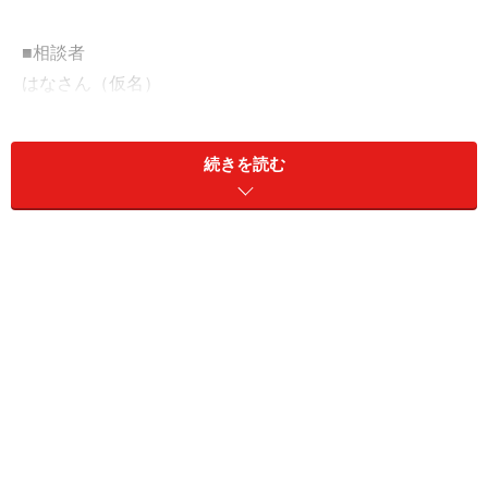
■相談者
はなさん（仮名）
女性／公務員／50歳
持ち家（マンション）
続きを読む
■家族構成
子ども2人（大学2年・高校1年）
■相談内容
次男の大学卒業から定年まで3年しかありません。私の
老後は大丈夫なのか不安です。
■家計収支データ