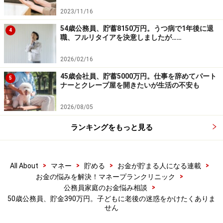
2023/11/16
54歳公務員、貯蓄8150万円。うつ病で1年後に退
4
職、フルリタイアを決意しましたが……
2026/02/16
45歳会社員、貯蓄5000万円。仕事を辞めてパート
5
ナーとクレープ屋を開きたいが生活の不安も
2026/08/05
ランキングをもっと見る
>
>
>
>
All About
マネー
貯める
お金が貯まる人になる連載
>
お金の悩みを解決！マネープランクリニック
>
公務員家庭のお金悩み相談
50歳公務員、貯金390万円。子どもに老後の迷惑をかけたくありま
せん