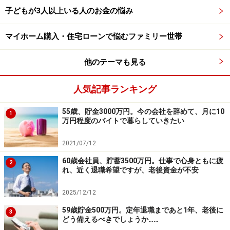
子どもが3人以上いる人のお金の悩み
アドバイスの詳細はこちら＞＞
マイホーム購入・住宅ローンで悩むファミリー世帯
他のテーマも見る
※記事内容は執筆時点のものです。最新の内容をご確認くださ
い。
本記事の内容は一般的な情報提供を目的としており、特定の金融
人気記事ランキング
商品や投資行動を推奨するものではありません。
投資や資産運用に関する最終的なご判断はご自身の責任において
行ってください。
55歳、貯金3000万円。今の会社を辞めて、月に10
1
掲載情報の正確性・完全性については十分に配慮しております
万円程度のバイトで暮らしていきたい
が、その内容を保証するものではなく、これに基づく損失・損害
などについて当社は一切の責任を負いません。
2021/07/12
最新の情報や詳細については、必ず各金融機関やサービス提供者
の公式情報をご確認ください。
60歳会社員、貯蓄3500万円。仕事で心身ともに疲
2
れ、近く退職希望ですが、老後資金が不安
次のページへ
1
/
2
2025/12/12
59歳貯金500万円。定年退職まであと1年、老後に
3
どう備えるべきでしょうか……