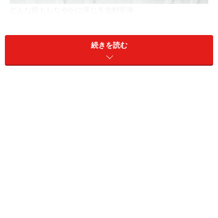
どんな役もしなやかに演じる北村匠海
ダンスロックバンド「DISH//」のボーカル＆ギターを務
続きを読む
めるなどアーティストの一面を持ちながら、俳優として
も驀進中の
北村匠海