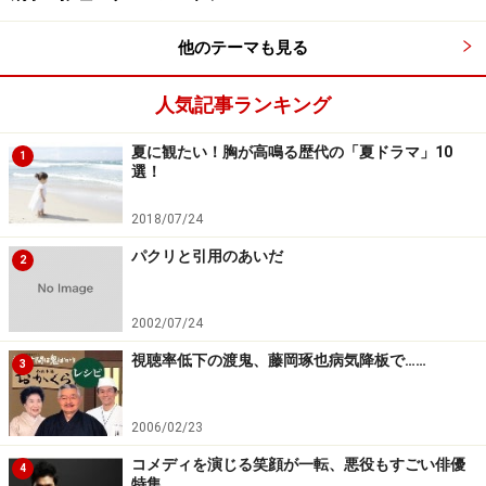
かに演じています。大河ドラマ『平清盛』『おんな城主
直虎』といった大作にも出演、古い時代を違和感なく生
他のテーマも見る
きます。そんな時代から平成の現代まで、さまざまな時
代の持つ匂いをすんなり身にまとう空気は彼ならでは。
人気記事ランキング
映画『月子』では人間の光があたりにくい部分を、ある
凄まじさを持って熱演、躊躇を感じさせない秘めたる強
夏に観たい！胸が高鳴る歴代の「夏ドラマ」10
1
選！
さに、無限の可能性を感じます。
2018/07/24
3月には主演の『デッドフレ
パクリと引用のあいだ
2
イ%%KISHUIZON_NYORO%%青い殺
意%%KISHUIZON_NYORO%%』がNHKで公開、死の沼へ
2002/07/24
足を踏み込む難しい役を彼がどう見せるのか、興味は尽
視聴率低下の渡鬼、藤岡琢也病気降板で……
きません。俳優としての凛と、やわらかい雰囲気の向こ
3
うで沸き上がる信念は、未来をぐいぐい広げそうです。
2006/02/23
コメディを演じる笑顔が一転、悪役もすごい俳優
4
特集