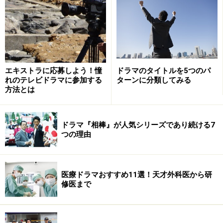
エキストラに応募しよう！憧
ドラマのタイトルを5つのパ
れのテレビドラマに参加する
ターンに分類してみる
方法とは
ドラマ『相棒』が人気シリーズであり続ける7
つの理由
2018年、『隣の家族は青く見える』（フジテレビ）や映
医療ドラマおすすめ11選！天才外科医から研
修医まで
画『OVER DRIVE』で、さらに新しい世界に挑む北村匠
海、期待できます。