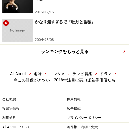
健太郎：「今、彼にしか演じられない」で
2015/07/15
魅せる
かなり濃すぎるで『牡丹と薔薇』
5
2004/03/08
力強い演技にも注目の健太郎
ランキングをもっと見る
若いからこそ表現できることがあります。しかし若い誰
もが表現できるかというと、それは違います。心のなか
>
>
>
>
>
All About
趣味
エンタメ
テレビ番組
ドラマ
に隠し持つ刃、鮮明ではないけれど未来を映す青写真、
今この俳優がアツい！2018年注目の実力派若手俳優たち
いくつもの未完のピースを持っている希少な俳優が
健太
郎
です。
会社概要
採用情報
投資家情報
広告掲載
『昼顔%%KISHUIZON_NYORO%%平日午後3時の恋人た
ち%%KISHUIZON_NYORO%%』での大人びた高校生や、
利用規約
プライバシーポリシー
映画『チア☆ダン%%KISHUIZON_NYORO%%女子高生が
All Aboutについて
著作権・商標・免責