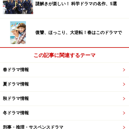
謎解きが楽しい！ 科学ドラマの名作、5選
井之脇海：すべての時代に溶け込む、美し
い佇まいが映える
復讐、ほっこり、大逆転！春はこのドラマで
透明感のある演技が印象的な井之脇海
この記事に関連するテーマ
まっすぐに見据える視線が印象的、『午後の紅茶』（キ
春ドラマ情報
リンビバレッジ）や『ピンときちゃった！』（東芝ライ
フスタイル）といったCMのなか、その清々しさと透明感
夏ドラマ情報
で視聴者を魅了する俳優・
井之脇海
。
秋ドラマ情報
大ヒットしたNHK連続テレビ小説『ごちそうさん』で
は、主人公の姉を想う心優しき弟を調理白衣で熱演、同
冬ドラマ情報
じく朝ドラ『ひよっこ』では音楽を愛する青年をさわや
刑事・推理・サスペンスドラマ