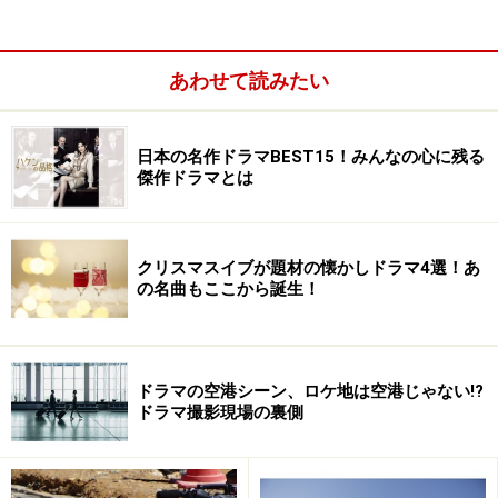
。2016年の『ゆとりですがなにか』では、観ているこち
らがなかったことにしたいくらいの、空気の読めない大
学生を怪演、2017年には『君の膵臓をたべたい』でフレ
あわせて読みたい
ッシュな演技を見せました。彼の引き出しの多さと引き
出しの大きさに驚きました。
日本の名作ドラマBEST15！みんなの心に残る
傑作ドラマとは
つかみどころのないハチャメチャな少年を演じた『鈴木
先生』、過激で生々しい青年を演じた映画『ディストラ
クション・ベイビーズ』、今にも壊れてしまいそうな切
クリスマスイブが題材の懐かしドラマ4選！あ
の名曲もここから誕生！
ない高校生を演じた『相棒 season11』の名作「バレンタ
イン計画」、いくつもの心模様を違和感なく見せる北村
匠海、大胆なことをあっけなくできてしまう、そんなふ
つうの若者を演じる感性は唯一です。作品の「伝えたい
ドラマの空港シーン、ロケ地は空港じゃない!?
ドラマ撮影現場の裏側
想い」をつかみ取る鋭さ、その想いを伝える旨み、そん
な奥深さを20歳にしてにじませる、天性の「俳優力」が
あるのでしょう。