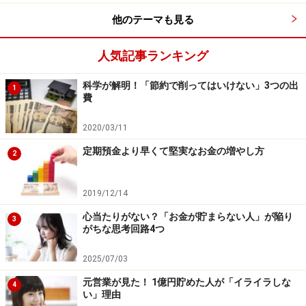
690万円
他のテーマも見る
では、年収別ではどうなっているでしょう。
人気記事ランキング
シングルの集計数は2500人で、年収300万円未満が1310
人と半数以上を占めており、年収750万円以上はわずか
科学が解明！「節約で削ってはいけない」3つの出
1
費
73人と偏りがあります。一覧には記載しましたが、参考
程度にとどめ、ここでは750万円未満のデータをみてい
2020/03/11
くことにします。
定期預金より早くて堅実なお金の増やし方
2
2019/12/14
年収別・単身者世帯の金融資産保有額
心当たりがない？「お金が貯まらない人」が陥り
3
がちな思考回路4つ
2025/07/03
年収が高くなるほど、貯蓄額も増えていますが、問題は
元営業が見た！ 1億円貯めた人が「イライラしな
4
い」理由
年収ではないという点に注目してみます。