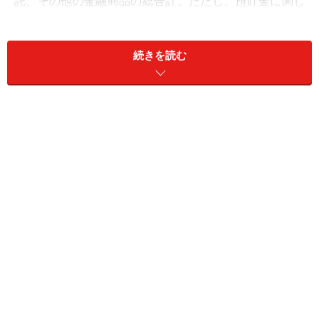
託、その他の金融商品の総合計。ただし、預貯金に関し
ては、日常的な出し入れ・引き落としに備えている部分
を除いた、「運用のため、または将来に備えて蓄えてい
続きを読む
る部分」のみをカウントすることとしているため、銀行
口座などに保有している金額のすべてではないことを、
前置きとして付記しておきます。また、コロナの影響に
よって調査方法を変更しているため、前年との単純比較
はできません。
まず、年代別の実態をみていきましょう。