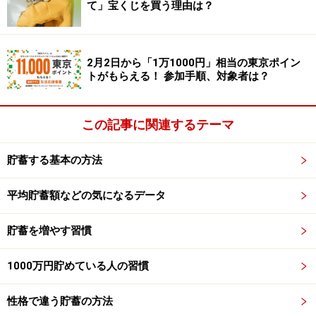
30歳代で484万円（300万円）、40歳代で1066万円
て」宝くじを買う理由は？
（400万円）
となり、
50歳代で1601万円（622万円）
と
いう結果になります。
2月2日から「1万1000円」相当の東京ポイン
トがもらえる！ 参加手順、対象者は？
しかし中央値でみると、金融資産を保有している世帯の
みであっても、60歳代でも1000万円に届きません。ま
た、金融資産を保有していない人を含めた貯蓄額と、金
この記事に関連するテーマ
融資産を保有している人の貯蓄額との差は、どの年代を
通してもとても大きいのです。
貯蓄する基本の方法
平均貯蓄額などの気になるデータ
平均貯蓄額ではわからない、多くの人が抱える老後資金
への不安は、こうした実態からも見えてくるかもしれま
貯蓄を増やす習慣
せん。
1000万円貯めている人の習慣
年収300万円～500万円未満の貯蓄額は平均
性格で違う貯蓄の方法