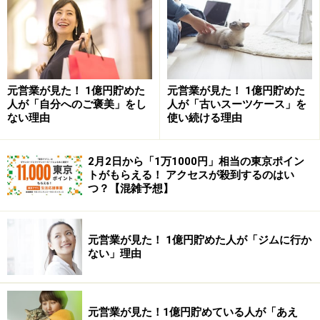
金融資産を保有していないと回答した人を含む全体の平
均は653万円（中央値50万円。以下カッコ内は中央値）
元営業が見た！ 1億円貯めた
元営業が見た！ 1億円貯めた
ですが、
20歳代では113万円（8万円）
と、かなり厳しい
人が「自分へのご褒美」をし
人が「古いスーツケース」を
ない理由
使い続ける理由
結果になっています。年代が上がるにつれ、貯蓄額は増
えますが、それでも、
30歳代で327万円（70万円）、40
2月2日から「1万1000円」相当の東京ポイン
歳で666万円（40万円）、50歳代で924万円（30万円）
トがもらえる！ アクセスが殺到するのはい
となり、1000万円には届きません。60歳代で大幅に増加
つ？【混雑予想】
し1305万円（300万円）となりますが、退職金のほか、
住宅ローンの返済が終わるなどの要因もあるでしょう。
元営業が見た！ 1億円貯めた人が「ジムに行か
ない」理由
一方、
金融資産を保有している世帯のみ
の集計では、平
均が1044万円（300万円）。年代が上がるにつれて貯蓄
額が増えるのは同じで、
20歳代で203万円（81万円）、
元営業が見た！1億円貯めている人が「あえ