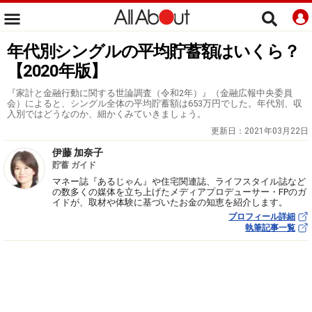
年代別シングルの平均貯蓄額はいくら？
【2020年版】
『家計と金融行動に関する世論調査（令和2年）』（金融広報中央委員
会）によると、シングル全体の平均貯蓄額は653万円でした。年代別、収
入別ではどうなのか、細かくみていきましょう。
更新日：
2021年03月22日
伊藤 加奈子
貯蓄 ガイド
マネー誌『あるじゃん』や住宅関連誌、ライフスタイル誌など
の数多くの媒体を立ち上げたメディアプロデューサー・FPのガ
イドが、取材や体験に基づいたお金の知恵を紹介します。
プロフィール詳細
執筆記事一覧