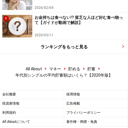
2026/02/04
年収300万円未満で金融資産を保有していない人も含め
お金持ちは食べない!? 貧乏な人ほど好む食べ物っ
5
た平均は472万円（中央値20万円）であるのに対し、金
て【ガイドが動画で解説】
融資産を保有している人だけの平均は788万円（191万
2020/03/11
円）。平均で316万円の差があります。
ランキングをもっと見る
年収300万円以上500万円未満では、金融資産を保有して
いない人も含めた平均は690万円（145万円）なのに対
>
>
>
>
All About
マネー
貯める
貯蓄
し
、金融資産を保有している人のみの平均は958万円
年代別シングルの平均貯蓄額はいくら？【2020年版】
（367万円）
と、その差は268万円。同じように、年収
500万円以上750万円未満では、平均1614万円（562万
円）に対し、平均1990万円（750万円）で、差は376万
会社概要
採用情報
円。
投資家情報
広告掲載
利用規約
プライバシーポリシー
年齢構成まではわからないので、勤労者世帯のみとなる
All Aboutについて
著作権・商標・免責
と、また異なった結果になるかもしれませんが、やはり