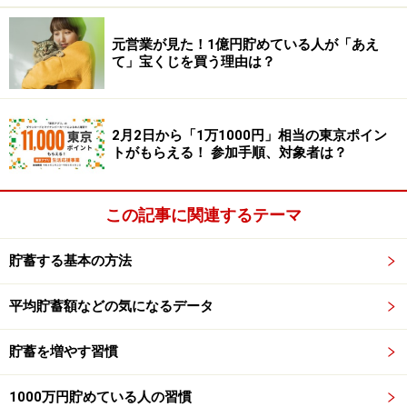
それに「住んでいる場所」を変えるのもお金と時間がか
元営業が見た！1億円貯めている人が「あえ
て」宝くじを買う理由は？
かります。ですから、てっとり早く所得を増やしたいの
であれば、
パートナーか自分の転職を検討する
のがよい
でしょう。
2月2日から「1万1000円」相当の東京ポイン
トがもらえる！ 参加手順、対象者は？
なお、転職先が見つからないまま退職をすると、次の働
き口が見つかるまで無収入が続きます。時間制限がある
この記事に関連するテーマ
うえ、焦りも生じるでしょう。そのせいで、短絡的に転
職先を決めてしまうことにつながりかねません。だか
貯蓄する基本の方法
ら、
「退職は転職先が見つかった後にする」
のがよいで
しょう。
平均貯蓄額などの気になるデータ
転職先の探し方としては、
「女性が活躍している企業」
貯蓄を増やす習慣
や「離職率の低い会社」を探すのがよい
でしょう。こう
1000万円貯めている人の習慣
いった企業は業績の伸びが良く、成長性が高い(3)(4)こと