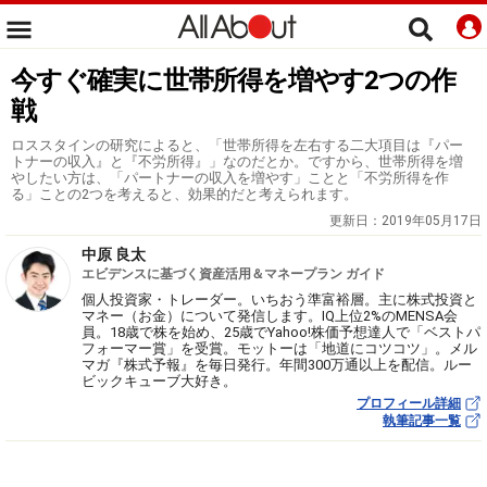
今すぐ確実に世帯所得を増やす2つの作
戦
ロススタインの研究によると、「世帯所得を左右する二大項目は『パー
トナーの収入』と『不労所得』」なのだとか。ですから、世帯所得を増
やしたい方は、「パートナーの収入を増やす」ことと「不労所得を作
る」ことの2つを考えると、効果的だと考えられます。
更新日：
2019年05月17日
中原 良太
エビデンスに基づく資産活用＆マネープラン ガイド
個人投資家・トレーダー。いちおう準富裕層。主に株式投資と
マネー（お金）について発信します。IQ上位2%のMENSA会
員。18歳で株を始め、25歳でYahoo!株価予想達人で「ベストパ
フォーマー賞」を受賞。モットーは「地道にコツコツ」。メル
マガ『株式予報』を毎日発行。年間300万通以上を配信。ルー
ビックキューブ大好き。
プロフィール詳細
執筆記事一覧