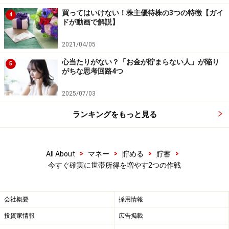
を考える時間にあてた方がよいでしょうね。
買ってはいけない！株主優待株の3つの特徴【ガイ
4
ドが動画で解説】
【関連記事をチェック！】
2021/04/05
サラリーマン必見！今すぐ使える節税テク２選
心当たりがない？「お金が貯まらない人」が陥り
5
倹約夫婦におすすめ！“タダで”できる2つの幸せ習慣
がちな思考回路4つ
確実に不労所得を増やす「投資信託」の選び方​​​​​​​
2025/07/03
ランキングをもっと見る
【参考文献】
ワーキングペーパー：Jesse Rothstein, 2018,
>
>
>
>
All About
マネー
貯める
貯蓄
今すぐ確実に世帯所得を増やす2つの作戦
"Inequality of Educational Opportunity? Schools as
Mediators of the Intergenerational Transmission of
Income", NBER Working Paper, 24537
会社概要
採用情報
論文：William H. Hampton, Nima Asadi, and Ingrid R.
投資家情報
広告掲載
Olson, 2018, “Good Things for Those Who Wait: