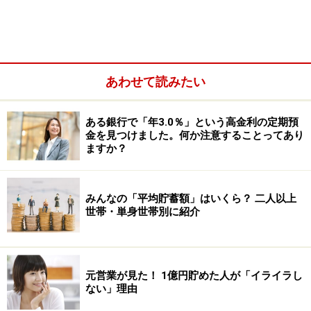
あわせて読みたい
ある銀行で「年3.0％」という高金利の定期預
金を見つけました。何か注意することってあり
ますか？
とくに、都市部に住んでいる方は、共働きをしている家
庭は一般的です。ここ数十年で、家賃が高騰したことも
みんなの「平均貯蓄額」はいくら？ 二人以上
あり、普通の暮らしをするのに必要なお金が増えている
世帯・単身世帯別に紹介
からです。
だから、一昔前のような「男性が出稼ぎに出かける」
元営業が見た！ 1億円貯めた人が「イライラし
「女性は家を守る」といった役割分担だけでは、上手く
ない」理由
いかなくなってきたと考えておいてよいでしょう。男性