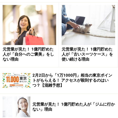
も家事を行い、女性も働く。そうやって共働きをして暮
らす方が、よほど現実的です。
世帯所得を増やす作戦2：パートナーの転職
を手伝う
検討すべき2つ目は、
「パートナーの転職を手伝う」
と
元営業が見た！ 1億円貯めた
元営業が見た！ 1億円貯めた
人が「自分へのご褒美」をし
人が「古いスーツケース」を
いう方法です。仮にあなたのパートナー（もしくは、あ
ない理由
使い続ける理由
なた自身）が就職先に恵まれておらず、不当に安い給料
で働かされているのであれば、転職を検討すべきです。
2月2日から「1万1000円」相当の東京ポイン
トがもらえる！ アクセスが殺到するのはい
つ？【混雑予想】
収入を増やす確実な方法は3種類しかありません。
テン
プル大学の研究(2)によれば、収入を大きく左右するのは
「職業」「教育」「住んでいる場所」の3つ
なのだと
元営業が見た！ 1億円貯めた人が「ジムに行か
か。このうち、「教育」は実をつけるまで時間がかかり
ない」理由
ます。