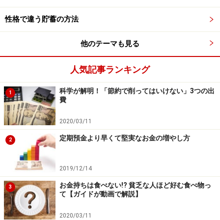
が分かっています。それに、働きやすい環境であること
性格で違う貯蓄の方法
も期待できますから、まずはこの2点を意識するとよい
でしょう。
他のテーマも見る
人気記事ランキング
まとめ
科学が解明！「節約で削ってはいけない」3つの出
1
世帯所得を増やすのに、裏道や近道はありません。ある
費
としたら、きっと詐欺じみた方法である可能性が高いで
2020/03/11
しょう。
「自分が働く」「パートナーに手伝ってもら
定期預金より早くて堅実なお金の増やし方
う」
。世帯所得を増やすには、この2点が確実であるこ
2
とが科学的にも分かっています。
2019/12/14
「所得が少ない！」と嘆いても収入は増えません
から、
お金持ちは食べない!? 貧乏な人ほど好む食べ物っ
3
嘆く時間があったら、その時間を「どうやって働く
て【ガイドが動画で解説】
か？」「どうやってパートナーに手伝ってもらうか？」
2020/03/11