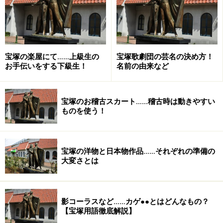
ミエール 宙組『異人たちのルネサンス』」
3日(土)【OG】遼河はるひ TBS 21:00～「世界ふしぎ発
見!」
宝塚の楽屋にて……上級生の
宝塚歌劇団の芸名の決め方！
お手伝いをする下級生！
名前の由来など
6日(火)【OG】遼河はるひ BS-TBS 20:54～「TIMEisLIFE
～トキメキの時～」
宝塚のお稽古スカート……稽古時は動きやすい
ものを使う！
6日(火)【OG】はいだしょうこ NHK BSプレミアム 22:00
～「美と若さの新常識～カラダのヒミツ～選」
宝塚の洋物と日本物作品……それぞれの準備の
7日(水)【宙組】真風涼帆 他 WOWOW 17:30～「宝塚プル
大変さとは
ミエール 宙組『異人たちのルネサンス』」
9日(金)【月組】月城かなと MX 11:00～「TAKARAZUKA
影コーラスなど……カゲ●●とはどんなもの？
【宝塚用語徹底解説】
CAFE BREAK」