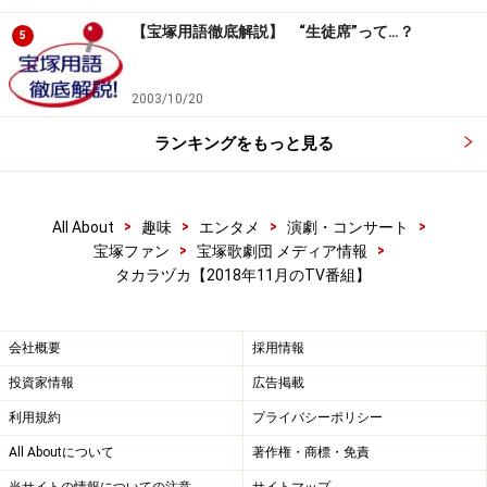
23日(金)【月組】暁千星・美園さくら MX 11:00～
【宝塚用語徹底解説】 “生徒席”って…？
「TAKARAZUKA CAFE BREAK」
5
24日(土)【雪組】望海風斗 他 WOWOW 14:00～「宝塚プ
2003/10/20
ルミエール 雪組『ファントム』」
ランキングをもっと見る
24日(土)【月組】球城りょう 他WOWOW 14:30～「宝塚
への招待『カルーセル輪舞曲』」
>
>
>
>
All About
趣味
エンタメ
演劇・コンサート
>
>
宝塚ファン
宝塚歌劇団 メディア情報
タカラヅカ【2018年11月のTV番組】
25日(日)【OG】天海祐希 WOWOW 21:00～「子供の事
情」
会社概要
採用情報
25日(日)【OG】紺野まひる EX 21:00～「警部補・碓氷弘
投資家情報
広告掲載
一 ～マインド～」
利用規約
プライバシーポリシー
All Aboutについて
著作権・商標・免責
25日(日)【雪組】望海風斗 他 WOWOW 23:30～「宝塚プ