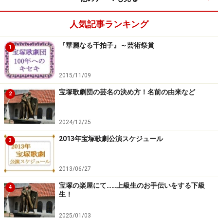
CAFE BREAK」
人気記事ランキング
16日(金)【OG】映美くらら CX 19:57～「山村美紗サスペ
ンス 赤い霊柩車37」
『華麗なる千拍子』～芸術祭賞
1
16日(金)【OG】はいだしょうこ NHK 19:57～「チコちゃ
2015/11/09
んに叱られる！」
宝塚歌劇団の芸名の決め方！名前の由来など
2
18日(日)【OG】映美くらら NHK 4:30～「イッピン選」
2024/12/25
2013年宝塚歌劇公演スケジュール
21日(水)【宙組】真風涼帆 他 WOWOW 5:30～「宝塚プル
3
ミエール 宙組『異人たちのルネサンス』」
2013/06/27
22日(木)【OG】真琴つばさ・紫吹淳 TBS 19:00～「プレ
宝塚の楽屋にて……上級生のお手伝いをする下級
4
バト!!」
生！
2025/01/03