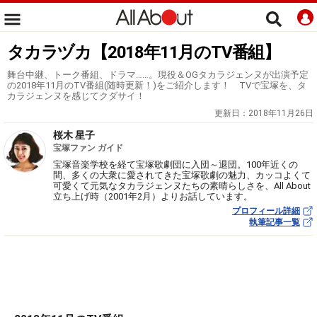
タカラヅカ【2018年11月のTV番組】
舞台中継、トーク番組、ドラマ……。現役＆OGタカラジェンヌが出演予定
の2018年11月のTV番組(随時更新！)をご紹介します！ TVで宝塚を、タ
カラジェンヌを感じてクダサイ！
更新日：
2018年11月26日
桜木 星子
宝塚ファン ガイド
宝塚音楽学校を経て宝塚歌劇団に入団～退団。100年近くの
間、多くの大衆に愛されてきた宝塚歌劇の魅力、カッコよくて
可愛くて元気なタカラジェンヌたちの素晴らしさを、All About
立ち上げ時（2001年2月）よりお話しています。
プロフィール詳細
執筆記事一覧