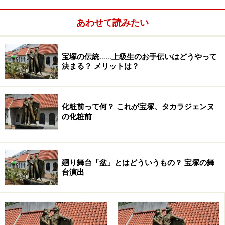
あわせて読みたい
宝塚の伝統……上級生のお手伝いはどうやって
決まる？ メリットは？
――――――――――――――――
化粧前って何？ これが宝塚、タカラジェンヌ
の化粧前
今月の単発出演
1日(木)【OG】真飛 聖 NHK 8:15～「あさイチ」
廻り舞台「盆」とはどういうもの？ 宝塚の舞
台演出
2日(金)【月組】美弥るりかMX 11:00～「TAKARAZUKA
CAFE BREAK」
2日(金)【宙組】真風涼帆 他 WOWOW 24:05～「宝塚プル