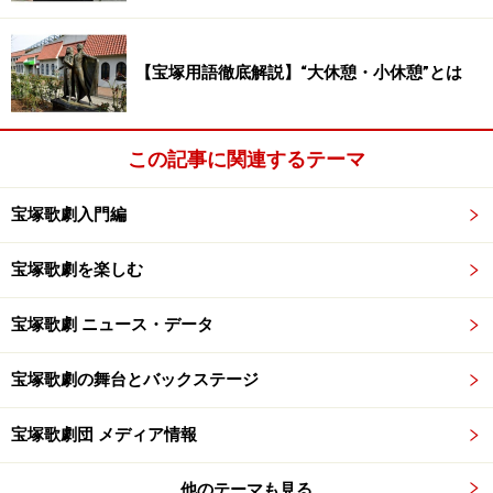
10日(土)【OG】真琴つばさ TOKYO MX 13:00～「笑う鉄
学の道 in九州」
【宝塚用語徹底解説】“大休憩・小休憩”とは
11日(日)【OG】真飛 聖 TBS 22:10～「林先生が驚く初耳
この記事に関連するテーマ
学」
宝塚歌劇入門編
13日(火)【OG】陽月華 CX 20:00～「潜在能力テスト」
宝塚歌劇を楽しむ
14日(水)【宙組】真風涼帆 他 WOWOW 19:15～「宝塚プ
ルミエール 宙組『異人たちのルネサンス』」
宝塚歌劇 ニュース・データ
14日(水)【雪組】早霧せいな 他WOWOW 19：45～「宝塚
宝塚歌劇の舞台とバックステージ
への招待『Greatest HITS！』」
宝塚歌劇団 メディア情報
16日(金)【月組】愛希れいか MX 11:00～「TAKARAZUKA
他のテーマも見る