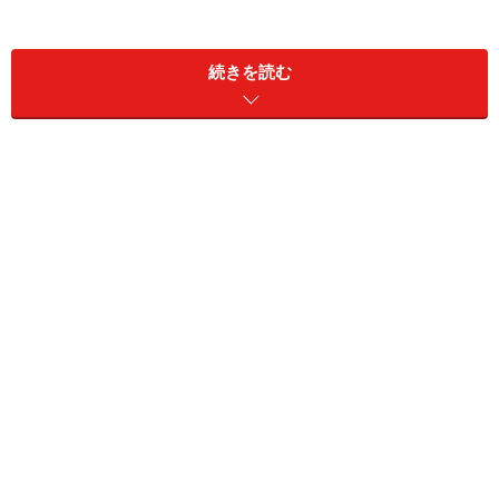
(日)【OG】瀬奈じゅん・愛原実花 NTV 22:30～「今日か
続きを読む
ら俺は！！」
(木)【OG】黒木瞳 CX 22:00～「黄昏流星群」
(金)【OG】黒木瞳 TX 20:00～「駐在刑事」
(土)【OG】大地真央 NHK 18:05～「ぬけまいる～女三人
伊勢参り～」