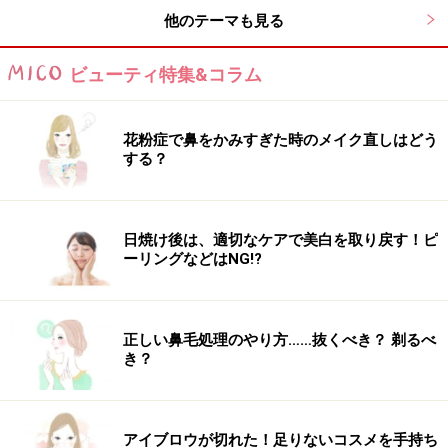
他のテーマも見る
えり足長めのおしゃれ系ウルフ
ビューティ特集&コラム
おしゃれショートウルフ（※出典:
bangs
）
花粉症で鼻をかみすぎた時のメイク直しはどう
する？
ハイライトで立体感を出し、外ハネさせた襟足が特徴的
なウルフヘア。顔周りやトップ、毛先に動きを出してい
るので、アンニュイな表情もお手の物。スタイリングも
日焼け後は、適切なケアで美白を取り戻す！ピ
ーリングなどはNG!?
しやすく、外国人風に仕上がります。
正しい鼻毛処理のやり方……抜くべき？ 剃るべ
一味違うアンニュイウルフ
き？
個性系ミディアムウルフ（※出典:
bangs
）
アイブロウが切れた！足りないコスメを手持ち