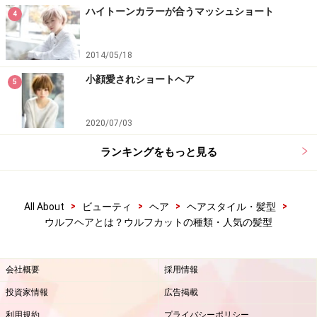
ハイトーンカラーが合うマッシュショート
4
前髪をゆるふわセンターパートに！イメージを変える前
髪の作り方
2014/05/18
オン眉前髪で印象チェンジ！伸ばしかけミディアムもお
小顔愛されショートヘア
5
しゃれに
黒髪ボブの「重い」印象をゆるヘアパーマで解消するポ
2020/07/03
イント
ランキングをもっと見る
※記事内容は執筆時点のものです。最新の内容をご確認くださ
い。
>
>
>
>
All About
ビューティ
ヘア
ヘアスタイル・髪型
ウルフヘアとは？ウルフカットの種類・人気の髪型
【編集部おすすめの購入サイト】
会社概要
採用情報
Amazonで人気のヘアケア用品をチェック！
投資家情報
広告掲載
楽天市場で人気のヘアケア用品をチェック！
利用規約
プライバシーポリシー