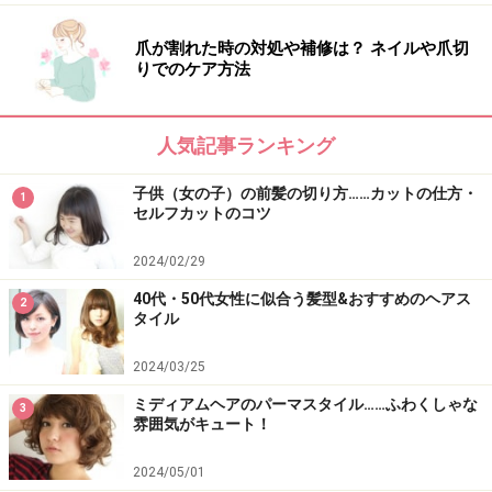
ア
爪が割れた時の対処や補修は？ ネイルや爪切
りでのケア方法
長さと軽さを叶えるロングウルフ
人気記事ランキング
ソフトウルフのロングヘア
子供（女の子）の前髪の切り方……カットの仕方・
1
ロング＋揺れる毛先のラフパーマで作るソフトウルフ。
セルフカットのコツ
ストレートだとシャープになり過ぎるので、ロングはニ
2024/02/29
ュアンスパーマがおすすめです。
40代・50代女性に似合う髪型&おすすめのヘアス
2
タイル
【関連記事】
2024/03/25
レイヤーカットとは？レイヤーカットの種類や基本の髪
ミディアムヘアのパーマスタイル……ふわくしゃな
型
3
雰囲気がキュート！
ボブの髪型3種類！切りっぱなし・前下り・前上がりの
2024/05/01
ヘアスタイル