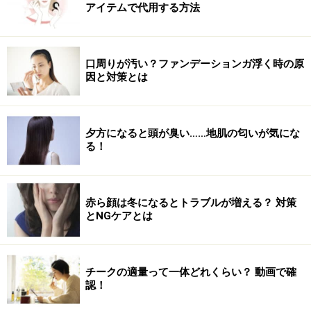
アイテムで代用する方法
黒髪でウルフの持つクールさをより際立たせた、一味違
うウルフスタイルです。動きのある毛先で軽さも演出。
カジュアルな中に見え隠れするカッコよさが◎。
口周りが汚い？ファンデーションガ浮く時の原
因と対策とは
ふんわりエアリー！愛され系ウルフ
夕方になると頭が臭い……地肌の匂いが気にな
る！
愛され系ナチュラルウルフ
長さがあってもウルフは楽しめます。アゴラインで一度
赤ら顔は冬になるとトラブルが増える？ 対策
くびれ、そこから毛先がふわっと動くネオウルフ。かっ
とNGケアとは
こいいイメージのウルフもこんなに可愛く仕上がりま
す。
チークの適量って一体どれくらい？ 動画で確
認！
▼参考記事
・
小顔に見える！大人女子のためのひし形ミディアムヘ