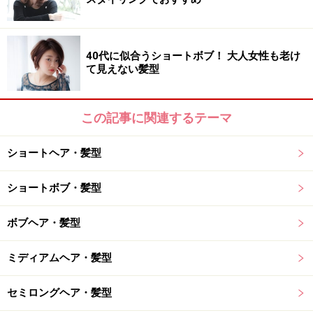
選
これまでのクールでカッコイイイメージに、フェミニン
さをプラスしたネオウルフ。かわいい上、長めえり足で
40代に似合うショートボブ！ 大人女性も老け
て見えない髪型
小顔効果もあるから今大人気！
マッシュ＋えり足のソフトウルフ
この記事に関連するテーマ
ショートヘア・髪型
マッシュウルフ
ショートボブ・髪型
ウルフ初心者さんは、今のマッシュベースにえり足を伸
ばしたこんなデザインはいかが？首筋に毛先を残すこと
ボブヘア・髪型
で、ひし形シルエットになり小顔効果も抜群です。
ミディアムヘア・髪型
▼参考記事
セミロングヘア・髪型
・
ハネ感がかわいい大人の黒がみマッシュ