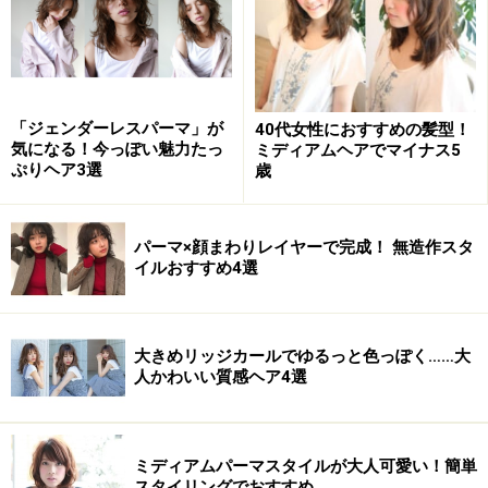
1970年代に、ミュージシャンをはじめ多数の芸能人が取
り入れて、男性のみならず、女性の間でも人気を博した
ウルフヘア。トレンドは20年で繰り返すと言われ、2000
年にもウルフ人気が再燃。そして今、また注目を集めて
「ジェンダーレスパーマ」が
40代女性におすすめの髪型！
います。
気になる！今っぽい魅力たっ
ミディアムヘアでマイナス5
ぷりヘア3選
歳
今までのウルフはトップが短いショートやミディアムの
人向けでしたが、今年のウルフカットは、マッシュな印
パーマ×顔まわりレイヤーで完成！ 無造作スタ
象でエアリー感とひし形シルエットなのが特徴です。重
イルおすすめ4選
さと軽さをうまく使い分け、幅広いレングスの人に楽し
めるデザインへと進化しました。トレンド感満載でしか
もオシャレなウルフヘア、ぜひチャレンジしてみてくだ
大きめリッジカールでゆるっと色っぽく……大
人かわいい質感ヘア4選
さいね！
ミディアムパーマスタイルが大人可愛い！簡単
トレンド先取り！ソフト＆ネオウルフヘア5
スタイリングでおすすめ