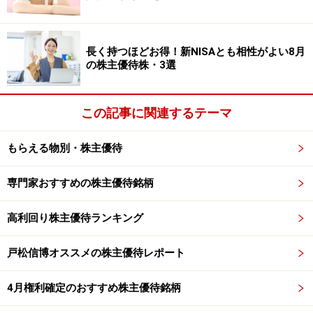
⑤自社グループ運営ゴルフ場プレー平日無料招待3ラウ
ンド
長く持つほどお得！新NISAとも相性がよい8月
の株主優待株・3選
100株以上：①②が該当
300株以上：①②③が該当
この記事に関連するテーマ
1,000株以上：①②④が該当
1,500株以上：①②⑤が該当
もらえる物別・株主優待
※詳しくは
トーシンホールディングスのホームページ
を
専門家おすすめの株主優待銘柄
参照ください
高利回り株主優待ランキング
戸松信博オススメの株主優待レポート
ビジョナリーホールディングス<9263>（東
証ジャスダック）
4月権利確定のおすすめ株主優待銘柄