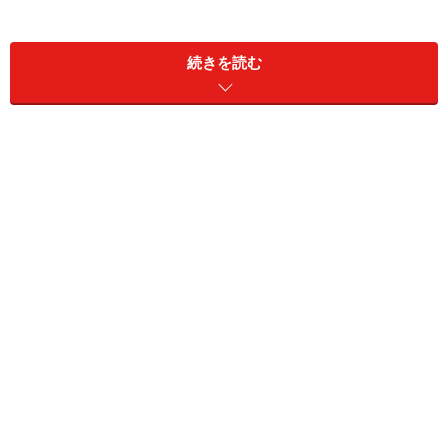
続きを読む
トーシンホールディングス<9444> (東証ジ
ャスダック)
トーシンホールディングス WEB
トーシンホールディングス<9444>は、名古屋市中区栄に
本社がある東海地区を地盤に携帯電話販売店を展開して
います。ゴルフ場の運営や、不動産事業も行っていま