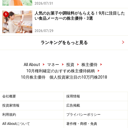
2026/07/31
■株主優待
人気のお菓子や調味料がもらえる！9月に注目した
5
い食品メーカーの株主優待・3選
権利確定日：4月末・10月末
優待がもらえる株数：100株以上
2026/07/29
優待内容：
ランキングをもっと見る
100株以上 優待券（通常価格30%割引）・20,000円
相当のメガネレンズ仕立券（10,000円×2枚）
300株以上 優待券（通常価格30%割引）2枚・
>
>
>
>
All About
マネー
投資
株主優待
20,000円相当のメガネレンズ仕立券（10,000円×2枚）
>
10月権利確定のおすすめ株主優待銘柄
10月株主優待 個人投資家注目の10万円株2018
会社概要
採用情報
ロングライフホールディング <4355>（東証
投資家情報
広告掲載
ジャスダック)
利用規約
プライバシーポリシー
All Aboutについて
著作権・商標・免責