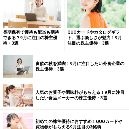
予想PER（連）11.29倍
PBR（連) 1.21倍
予想配当利回り 3.13%
時価総額 41億円
長期保有で優待も配当も期待
QUOカードやカタログギフ
できる？9月に注目の株主優
ト、選ぶ楽しさが魅力！9月
待・3選
注目の株主優待・3選
■株主優待
権利確定日：4月末・10月末
優待がもらえる株数：100株以上
食欲の秋を満喫！9月に注目したい外食企業の
株主優待・3選
優待内容：
株主優待カード
①自社店舗利用時優待
人気のお菓子や調味料がもらえる！9月に注目
②自社グループ運営ゴルフ場プレー代金優待
したい食品メーカーの株主優待・3選
③自社グループ運営ゴルフ場プレー平日無料招待1ラウ
ンド
④自社グループ運営ゴルフ場プレー平日無料招待2ラウ
初めての株主優待におすすめ！QUOカードや
買物券がもらえる9月注目の3銘柄
ンド