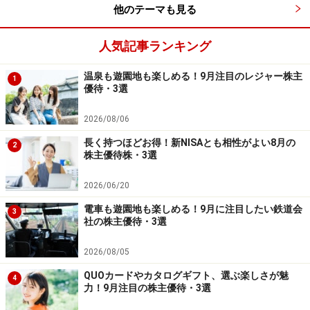
他のテーマも見る
人気記事ランキング
ビジョナリーホールディングス WEB
温泉も遊園地も楽しめる！9月注目のレジャー株主
1
優待・3選
ビジョナリーホールディングス<9263>は東京都中央区日
2026/08/06
本橋堀留町に本社がある大手眼鏡小売りチェーンのメガ
長く持つほどお得！新NISAとも相性がよい8月の
ネスーパーを展開する持株会社です。
2
株主優待株・3選
■株式データ
2026/06/20
株価99円
電車も遊園地も楽しめる！9月に注目したい鉄道会
3
売買単位 100株
社の株主優待・3選
予想PER（連）35.36倍
2026/08/05
PBR（連) ―――
QUOカードやカタログギフト、選ぶ楽しさが魅
予想配当利回り 無配
4
力！9月注目の株主優待・3選
時価総額 約224億円