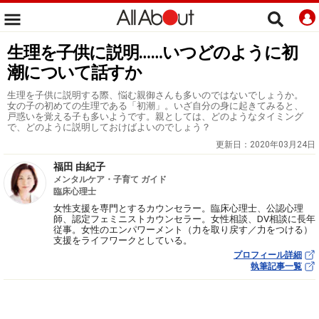
生理を子供に説明……いつどのように初
潮について話すか
生理を子供に説明する際、悩む親御さんも多いのではないでしょうか。
女の子の初めての生理である「初潮」。いざ自分の身に起きてみると、
戸惑いを覚える子も多いようです。親としては、どのようなタイミング
で、どのように説明しておけばよいのでしょう？
更新日：
2020年03月24日
福田 由紀子
メンタルケア・子育て ガイド
臨床心理士
女性支援を専門とするカウンセラー。臨床心理士、公認心理
師、認定フェミニストカウンセラー。女性相談、DV相談に長年
従事。女性のエンパワーメント（力を取り戻す／力をつける）
支援をライフワークとしている。
プロフィール詳細
執筆記事一覧