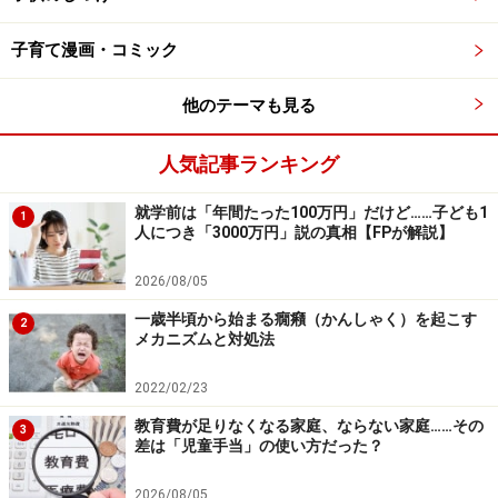
子って。」というコミックスがあります。絵もかわいく
て読みやすいので、父子家庭の娘を持つお父さんなど、
子育て漫画・コミック
自分でうまく説明する自信がない時は、活用しましょ
う。読んでおくように渡すだけでもいいと思います。子
他のテーマも見る
どもの本棚に入れておけば、おそらく勝手に読みます。
人気記事ランキング
就学前は「年間たった100万円」だけど……子ども1
1
人につき「3000万円」説の真相【FPが解説】
女の子って。 1 (りぼんマスコットコミックス)
2026/08/05
一歳半頃から始まる癇癪（かんしゃく）を起こす
2
メカニズムと対処法
2022/02/23
教育費が足りなくなる家庭、ならない家庭……その
3
差は「児童手当」の使い方だった？
2026/08/05