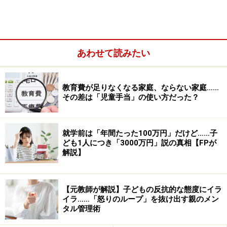
あわせて読みたい
ですから、月経が始まるのは、女の子にとって正常な現
象なのだと早めに教えておきたいものです。
教育費が足りなくなる家庭、ならない家庭……
その差は「児童手当」の使い方だった？
子どもの発育が良くなったため、初潮年齢は低下の傾向
にあります。そのため、「６年生の修学旅行の前」や
「５年生の宿泊体験学習の前」では間に合いません。学
就学前は「年間たった100万円」だけど……子
ども1人につき「3000万円」説の真相【FPが
校が性教育で月経について教えるのは、とても大切なこ
解説】
とです。しかし、学校まかせというのも、違う気がしま
す。では、いつ頃、教えるのがいいのでしょうか。
【元教師が解説】子どもの反抗的な態度にイラ
イラ……「怒りのループ」を抜け出す親のメン
＜目次＞
タル管理術
生理のことを説明する時期……早い分にはOK