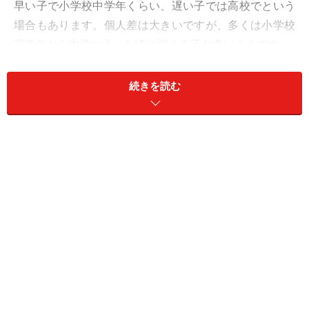
早い子で小学校中学年くらい、遅い子では高校でという
場合もあります。個人差は大きいですが、多くは小学校
高学年から中学に入った頃に迎える子が多いようです。
少量の出血から始まることが多いようですが、いきなり
続きを読む
大量に出血する子もいます。出血は病気や事故を連想さ
せますので、予備知識を持っていたとしても驚くし、こ
れから自分の体がどう変化していくのか不安にもなりま
す。