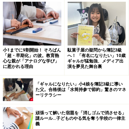
初潮を祝う？祝わない？
「初潮」は大人になったサイン？
とはいえ、月経はポジティブに捉えたい
小1までに9割開始！ そろばん
駄菓子屋の疑問から簿記3級
「超・早期化」の波。教育熱
へ！ 「有名になりたい」10歳
心な親が「アナログな学び」
ギャルが猛勉強、メディア出
生理のことを説明する時期……早い分には
に惹かれる理由
演を夢見た舞台裏
OK
筆者としては、早めに教えても何も問題はないと考えて
「ギャルになりたい」小4娘を簿記3級に導い
た父。合格後は「水筒持参で節約」驚きのマネ
います。自分の体が今後どのように変化して大人の女性
ーリテラシー
の体になっていくのかは、子どもの素朴な関心事なの
で、機会を見つけて話しておきましょう。
頑張って解いた宿題を「消しゴムで消させる」
謎ルール…子どものやる気を奪う学校の一律主
「大人になっていくと、女の子はだいたい月に１回、１
義