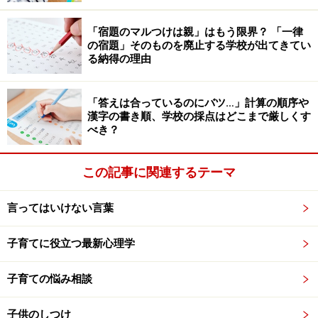
週間くらい、うんちの穴とおしっこの穴の間にある、女
の子にしかない特別な穴から血が出るようになるよ。で
「宿題のマルつけは親」はもう限界？ 「一律
も、それは病気ではなくて、大人の女の人にとっては普
の宿題」そのものを廃止する学校が出てきてい
る納得の理由
通のこと。大人のからだに成長しているサインだから、
心配しなくていいよ」
「答えは合っているのにバツ…」計算の順序や
漢字の書き順、学校の採点はどこまで厳しくす
そんなふうに小さい頃から教えておくと、外出先で突然
べき？
初潮が来ても慌てずに済みます。小学校3～4年生位にな
ったら、ナプキンの使い方を説明し、ナプキンにかわい
この記事に関連するテーマ
いラッピングをして、1つランドセルに入れておくよう
にしましょう。あわせて、「でも、持っていなくても大
言ってはいけない言葉
丈夫だよ。学校で始まったら、保健室の先生に『生理が
来たみたい』と言ったら、ナプキンを貸してくれるから
子育てに役立つ最新心理学
ね」と伝えておきましょう。
子育ての悩み相談
小学生女子の疑問や関心事をテーマにしている、「女の
子供のしつけ