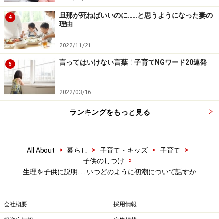
Amazonで見る
旦那が死ねばいいのに……と思うようになった妻の
4
理由
2022/11/21
言ってはいけない言葉！子育てNGワード20連発
5
初潮を祝う？祝わない？
我が子が初潮を迎えた時には「おめでとう！」と笑顔で
2022/03/16
言ってあげたいものです。自分のからだの変化を喜ばし
ランキングをもっと見る
いものとして、肯定的に受け止められるように。
ただ、初潮をお赤飯で祝うという風習については、意見
>
>
>
>
All About
暮らし
子育て・キッズ
子育て
が分かれるようです。自分が初潮を迎えたときに赤飯を
>
子供のしつけ
炊いてもらったことを肯定的に受け止めているママもい
生理を子供に説明……いつどのように初潮について話すか
ますが、筆者は「いやだった」という感想の方をよく耳
にします。
会社概要
採用情報