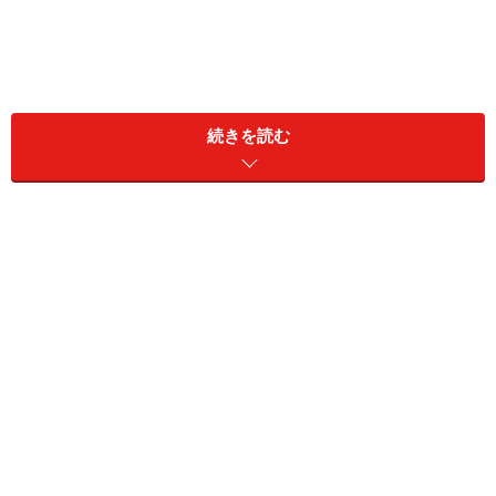
続きを読む
人はどうしても「けじめ」をつけたがる。だから離婚し
ない限り、次の恋愛に進めないと嘆くケースも少なくな
い。だが、相手が離婚に応じなければ、離婚届は提出で
きない。調停、裁判と進めるのか、いっそ離婚届など関
係ないと自分の道を生きるのか。考え方は人それぞれだ
ろう。
＜目次＞
結婚とは、離婚とは。夫婦関係の「けじめ」とはな
にか