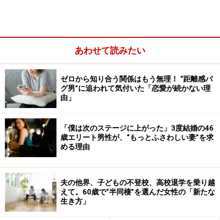
最初の夫が離婚してくれないので……
また新しい彼と同居。それでも離婚しない夫
今は婚姻届に縛られたくない
あわせて読みたい
ゼロから知り合う関係はもう無理！ “距離感バ
グ男”に追われて気付いた「恋愛が続かない理
由」
「僕は次のステージに上がった」3度結婚の46
歳エリート男性が、“もっとふさわしい妻”を求
める理由
夫の他界、子どもの不登校、高校退学を乗り越
えて。60歳で“半同棲”を選んだ女性の「新たな
生き方」
最初の夫が離婚してくれないので……