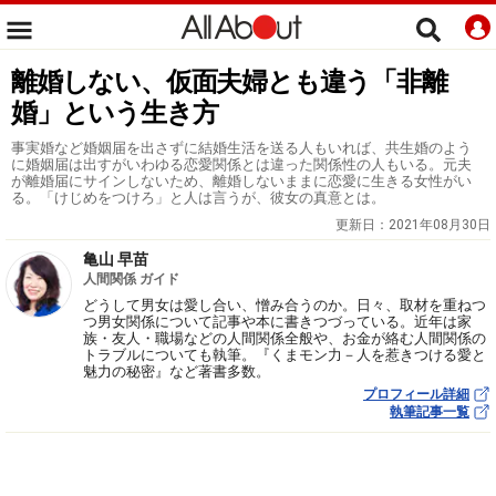
離婚しない、仮面夫婦とも違う「非離
婚」という生き方
事実婚など婚姻届を出さずに結婚生活を送る人もいれば、共生婚のよう
に婚姻届は出すがいわゆる恋愛関係とは違った関係性の人もいる。元夫
が離婚届にサインしないため、離婚しないままに恋愛に生きる女性がい
る。「けじめをつけろ」と人は言うが、彼女の真意とは。
更新日：
2021年08月30日
亀山 早苗
人間関係 ガイド
どうして男女は愛し合い、憎み合うのか。日々、取材を重ねつ
つ男女関係について記事や本に書きつづっている。近年は家
族・友人・職場などの人間関係全般や、お金が絡む人間関係の
トラブルについても執筆。『くまモン力－人を惹きつける愛と
魅力の秘密』など著書多数。
プロフィール詳細
執筆記事一覧