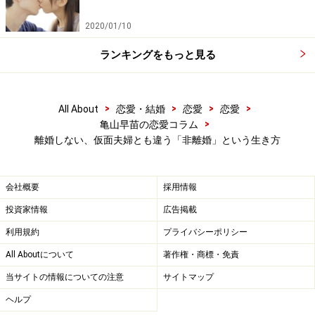
2020/01/10
彼がきちんとけじめをつけて、早く離婚してほしいと言
ランキングをもっと見る
ったことも、レイナさんにはどこか重かった。
>
>
>
>
All About
恋愛・結婚
恋愛
恋愛
また新しい彼と同居。それでも離婚しない
>
亀山早苗の恋愛コラム
夫
離婚しない、仮面夫婦とも違う「非離婚」という生き方
会社概要
採用情報
投資家情報
広告掲載
夫と籍は入れているが、別の彼と同居している。でも、夫は
同意もしないが、離婚にも応じない。
利用規約
プライバシーポリシー
All Aboutについて
著作権・商標・免責
その彼と別れ、また新たな恋をしたレイナさん。つい最
近、その彼と同居を始めた。
当サイトの情報についての注意
サイトマップ
ヘルプ