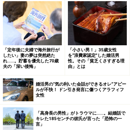
双方が同意しなければ、離婚は成立しない。レイナさんの選
択は。
レイナさん（42歳）は、現在、パートナーとともに暮ら
「定年後に夫婦で海外旅行が
「小さい男！」35歳女性
したい」妻の夢は突然絶た
を“浪費家認定”した婚活男
している。婚姻届は出していない。彼女が離婚していな
れ……。貯蓄を優先した70歳
性。その「貧乏くさすぎる理
いからだ。
夫の「深い後悔」
由」とは
「高校を出て専門学校に行き、一応、専門職を持ってい
婚活男の“気の利いた会話ができるオレ”アピー
ます。結婚したのは仕事を始めてすぐ22歳のころ。相手
ルが不快！ ドン引き発言に傷つくアラフィフ
女性
は10歳年上の人でした。すぐに妊娠、出産、仕事に復帰
と忙しい日々でしたね」
「高身長の男性」がトラウマに……。結婚話で
キレた185センチの彼氏が言った「恐怖の一
子どもが小学校に入ったころ、夫とはうまくやっていけ
言」
ないと思うようになった。