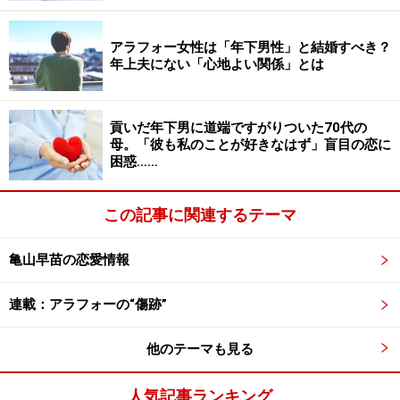
アラフォー女性は「年下男性」と結婚すべき？
「夫を嫌いになったわけじゃないんです。だけど夫と一
年上夫にない「心地よい関係」とは
緒だと息がつまる。年上だからなのか、私をいつまでも
保護下に置きたがるのにうんざりして。別れたいと言っ
たけど別れてくれない。それじゃしょうがないと息子を
貢いだ年下男に道端ですがりついた70代の
母。「彼も私のことが好きなはず」盲目の恋に
連れて家を出たんです」
困惑……
実の姉の近所に住み、息子は3人のいとこたちときょう
この記事に関連するテーマ
だいのように育った。レイナさんも姉任せにはせず、と
きに姉たちの子も連れてよく遊びに行ったという。
亀山早苗の恋愛情報
「その間、家には連れてこなかったけど、私自身も自由
連載：アラフォーの“傷跡”
に恋愛はしていました。自分の最低限の自由を確保でき
たから、いつもご機嫌で息子に接していた。もちろん息
他のテーマも見る
子にもやりたいことはなるべくやらせました。その結
人気記事ランキング
果、なぜか息子は自立心が強くなって、高校の途中で交