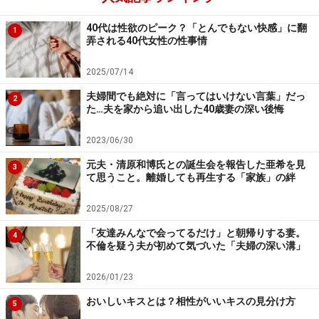
換留学のため渡米。そこでうまいこといろいろコネを作
40代は性欲のピーク？「とんでもない快感」に翻
1
ってきたのか、こちらの高校を卒業すると、すぐにまた
弄される40代女性の性事情
アメリカへ。よほどあちらの水が合ったみたいですね。
2025/07/14
私は息子が大学を出るまでがんばろうと思ったのに、ち
夫婦間でも絶対に「言ってはいけない言葉」だっ
ょっと肩すかしを食ったような感じで」
2
た…夫を家から追い出した40歳妻の深い後悔
さびしかったという。だが、息子には息子の人生があ
2023/06/30
る。レイナさんは当時つきあっていたバツイチの男性と
元夫・清原和博氏との誕生会を報告した亜希を見
3
同居を始めた。
て思うこと。離婚しても再生する「家族」の絆
2025/08/27
「とっても好きな人だったんですが、半年で音を上げま
「友達みんなで会ってるだけ」と朝帰りする妻。
した。彼が望んだのは、ごく普通の結婚生活。私が仕事
4
不倫を疑う夫が初めて気づいた「夫婦の深い溝」
をセーブして家事を丁寧にやることを求めた。でも私は
思いきり仕事をして、週末は友人たちとめいっぱい遊び
2026/01/23
たいタイプ。ふたりきりで静かに暮らしたい彼とは合わ
おいしいキスとは？相性がいいキスの見分け方
5
なかったんですね」