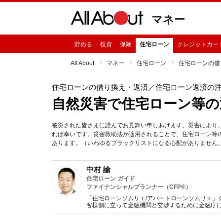
マネー
貯める
投資
保険
住宅ローン
クレジットカー
All About
マネー
住宅ローン
住宅ローンの借
住宅ローンの借り換え・返済
／住宅ローン返済の
自然災害で住宅ローン等の
被災された皆さまに謹んでお見舞い申しあげます。災害により
れば幸いです。災害救助法が適用されることで、住宅ローン等
あります。（いわゆるブラックリストになる心配がありません
中村 諭
住宅ローン ガイド
ファイナンシャルプランナー（CFP®）
「住宅ローンソムリエ/アパートローンソムリエ」
客様側に立って金融機関と交渉するために金融庁
す。 主に住宅ローンと上手に付き合う方法につい