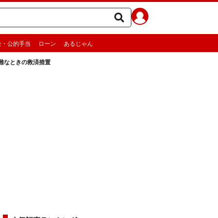
金・公的手当
ローン
あるじゃん
難なときの救済措置