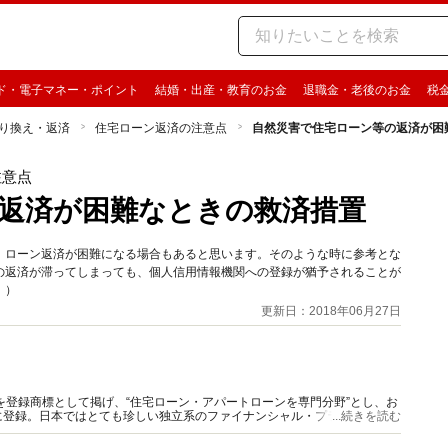
ド・電子マネー・ポイント
結婚・出産・教育のお金
退職金・老後のお金
税
り換え・返済
住宅ローン返済の注意点
自然災害で住宅ローン等の返済が困
注意点
返済が困難なときの救済措置
、ローン返済が困難になる場合もあると思います。そのような時に参考とな
の返済が滞ってしまっても、個人信用情報機関への登録が猶予されることが
。）
更新日：2018年06月27日
を登録商標として掲げ、“住宅ローン・アパートローンを専門分野”とし、お
に登録。日本ではとても珍しい独立系のファイナンシャル・プランナーで
...続きを読む
てお伝えします。