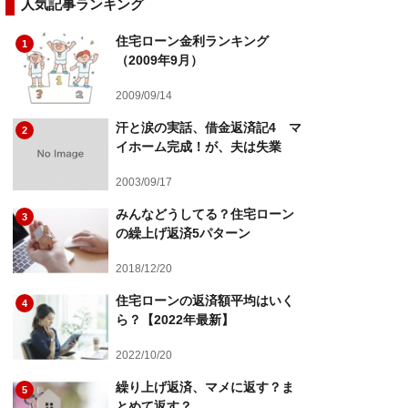
人気記事ランキング
住宅ローン金利ランキング
1
（2009年9月）
2009/09/14
汗と涙の実話、借金返済記4 マ
2
イホーム完成！が、夫は失業
2003/09/17
みんなどうしてる？住宅ローン
3
の繰上げ返済5パターン
2018/12/20
住宅ローンの返済額平均はいく
4
ら？【2022年最新】
2022/10/20
繰り上げ返済、マメに返す？ま
5
とめて返す？