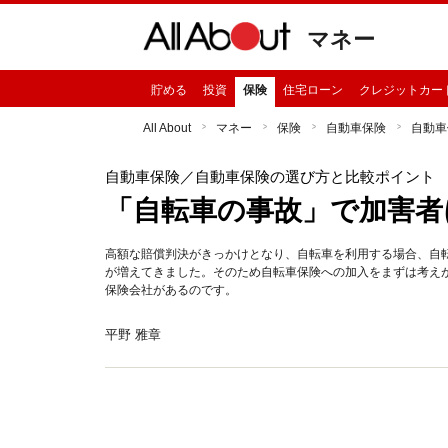
マネー
貯める
投資
保険
住宅ローン
クレジットカー
All About
マネー
保険
自動車保険
自動車
自動車保険
／自動車保険の選び方と比較ポイント
「自転車の事故」で加害者
高額な賠償判決がきっかけとなり、自転車を利用する場合、自
が増えてきました。そのため自転車保険への加入をまずは考え
保険会社があるのです。
平野 雅章