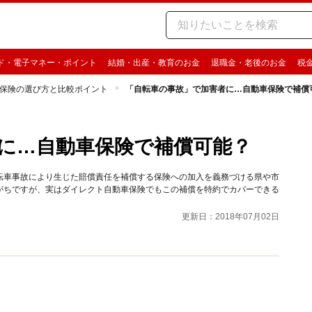
ド・電子マネー・ポイント
結婚・出産・教育のお金
退職金・老後のお金
税
保険の選び方と比較ポイント
「自転車の事故」で加害者に…自動車保険で補償
に…自動車保険で補償可能？
転車事故により生じた賠償責任を補償する保険への加入を義務づける県や市
がちですが、実はダイレクト自動車保険でもこの補償を特約でカバーできる
更新日：2018年07月02日