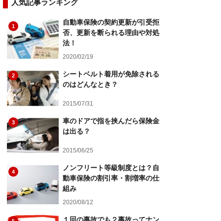
人気記事ランキング
自動車保険の契約更新が引受拒
1
否、更新を断られる理由や対処
法！
2020/02/19
シートベルト着用が免除される
2
のはどんなとき？
2015/07/31
車のドアで指を挟んだら保険金
3
は出る？
2015/06/25
ノンフリート等級制度とは？自
4
動車保険の割引率・割増率の仕
組み
2020/08/12
１回の事故でも２事故ってナン