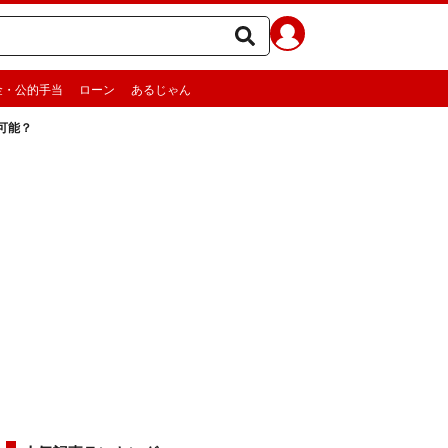
金・公的手当
ローン
あるじゃん
可能？