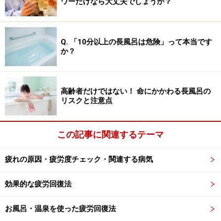
ワーだけなら大丈夫でしょうか？
に対する「アレルゲンの除去」に当たり、効果的です。
特に小さいお子さんはたくさん汗をかきますので、夏に
Q. 「10分以上の長風呂は危険」って本当です
肌荒れが悪化しやすくなります。幼稚園や保育所、学校
か？
から帰ったらまずはシャワーをざっと浴びるようにしま
す。その都度石鹸を使う必要はありませんので、こまめ
にシャワーを浴びて汗を流すことが大切です。
高齢者だけではない！ 命にかかわる長風呂の
リスクと注意点
夏におすすめのシャワーの浴び方…「手軽
この記事に関連するテーマ
に、こまめに」
疲れの原因・疲労度チェック・関連する病気
１日何度もシャワーを浴びるのは面倒に感じるかもしれ
ませんが、肌荒れが悪化してしまうとかゆみなどの不快
効果的な疲労回復法
症状を我慢しなくてはいけなくなりますし、元の状態に
落ち着かせるまでに手間も時間もかかります。予防が第
お風呂・温泉を使った疲労回復法
一で、少し手間に感じても悪化させない工夫をすること