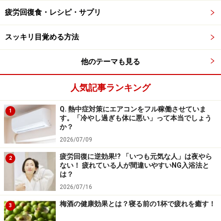
がポイントです。
疲労回復食・レシピ・サプリ
普段は基本的には湯船の入浴を勧めていますが、夏は毎
スッキリ目覚める方法
回温まりすぎて汗をかいてしまうのを避けたい方も多い
他のテーマも見る
と思いますので、湯船よりもずっと手軽なシャワーもど
んどん活用して、肌ダメージを事前に予防しましょう。
人気記事ランキング
たまに水道水の塩素が気になるという方もいらっしゃい
Q. 熱中症対策にエアコンをフル稼働させていま
1
す。「冷やし過ぎも体に悪い」って本当でしょう
ますが、基本的には普段のシャワーヘッドのままで構い
か？
ません。もしどうしても気になるという方は、最近は塩
2026/07/09
素除去機能がついたシャワーヘッドなども市販されてい
疲労回復に逆効果!? 「いつも元気な人」は夜やら
2
ますので、活用してみるのもよいかもしれません。
ない！ 疲れている人が間違いやすいNG入浴法と
は？
2026/07/16
注意点としては、シャワーの場合でも湯温は42度以上に
しないこと。アトピーを始めかゆみがある場合、熱い湯
梅酒の健康効果とは？寝る前の1杯で疲れを癒す！
3
を浴びることでかゆみの原因物質であるヒスタミンが作