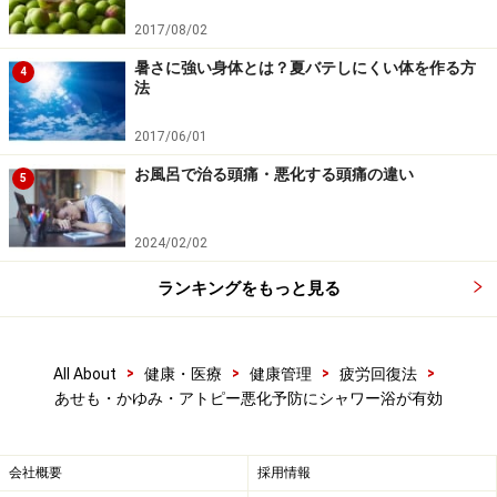
られることが分かっています。
2017/08/02
暑さに強い身体とは？夏バテしにくい体を作る方
4
法
夏バテ予防・疲労回復も兼ねられる夏の正
しい入浴法
2017/06/01
お風呂で治る頭痛・悪化する頭痛の違い
5
夏の肌トラブルの予防には、以上のようなこまめなシャ
ワー浴をお勧めしますが、シャワーだけではどうしても
2024/02/02
疲れが溜まってきてしまいます。それでなくても「夏バ
テ」してしまう方も多い季節。蒸し暑い外気とクーラー
ランキングをもっと見る
の効いた室内での大きな温度差により、自律神経の乱れ
が原因での体調不良も起こりやすくなります。
>
>
>
>
All About
健康・医療
健康管理
疲労回復法
あせも・かゆみ・アトピー悪化予防にシャワー浴が有効
こまめに汗を流すだけならシャワーで十分ですが、でき
れば1日1回は湯船を使った入浴がやはりお勧めです。
会社概要
採用情報