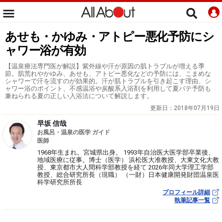
あせも・かゆみ・アトピー悪化予防にシ
ャワー浴が有効
【温泉療法専門医が解説】紫外線や汗が原因の肌トラブルが増える季
節。肌荒れやかゆみ、あせも、アトピー悪化などの予防には、こまめな
シャワーで汗を流すのが効果的。汗が肌トラブルを引き起こす理由、シ
ャワー浴のポイント、不感温浴や炭酸系入浴剤を利用して夏バテ予防も
兼ねられる夏の正しい入浴法について解説します。
更新日：
2018年07月19日
早坂 信哉
お風呂・温泉の医学 ガイド
医師
1968年生まれ。宮城県出身。 1993年自治医大医学部卒業後、
地域医療に従事。博士（医学） 浜松医大准教授、大東文化大教
授、東京都市大人間科学部教授を経て 2026年同大学理工学部
教授、総合研究所長（現職） （一財）日本健康開発財団温泉医
科学研究所所長
プロフィール詳細
執筆記事一覧