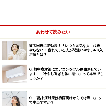
作り出されたタンパク質が含まれていることが明らかに
なってきました。このカビによってできたタンパク質が
汗に溶け込んで体内に入ってしまうことでアレルギー反
応が起き、結果として肌症状が悪化することも分かって
きています。
あわせて読みたい
つまり、汗が原因にも思える夏の肌荒れの悪化の背景に
疲労回復に逆効果!? 「いつも元気な人」は夜
やらない！ 疲れている人が間違いやすいNG入
は、汗だけでなく、皮膚に普段から潜んでいるカビも関
浴法とは？
係しているようだということが分かってきているので
す。
Q. 熱中症対策にエアコンをフル稼働させてい
ます。「冷やし過ぎも体に悪い」って本当でし
ょうか？
夏のシャワーの正しい使い方……こまめに
夏の肌荒れ悪化の原因の一つが、汗や皮膚のカビによる
Q. 「熱中症対策は梅雨明けからでは遅い」っ
「アレルギー」であるならば、その基本的な対応法は他
て本当ですか？