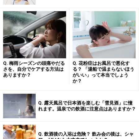
のアレルギーと同じく、原因となるアレルゲン（アレル
ギーの原因物質）を除去し、触れないようにすることが
一番です。
しかし、普段から皮膚にいるカビを完全に除去すること
は不可能ですし、夏にまったく汗をかかないようにする
ことも現実的ではないでしょう。現実的に対応できる有
効な方法として挙げられるのがシャワーです。
Q. 梅雨シーズンの頭痛やだる
Q. 花粉症はお風呂で悪化す
さを、自分でケアする方法は
る？ 「湯船で温まらないほう
ありますか？
がいい」って本当でしょう
これまでも、夏はこまめにシャワーで汗を流すことが肌
か？
のダメージ予防に重要だということは、経験的には知ら
れていました。医療現場においても、シャワーをこまめ
Q. 露天風呂で日本酒を楽しむ「雪見酒」に憧
に使うように勧めただけで症状が改善する患者さんがい
れます。温泉での飲酒に注意点はありますか？
たためです。暑い屋外から帰宅した時や、体を動かして
汗をかいた時など、面倒がらずにこまめにすぐにシャワ
ーをあびて汗を流すようにすることは、アレルギー症状
Q. 飲酒後の入浴は危険？ 飲み会の後は、シャ