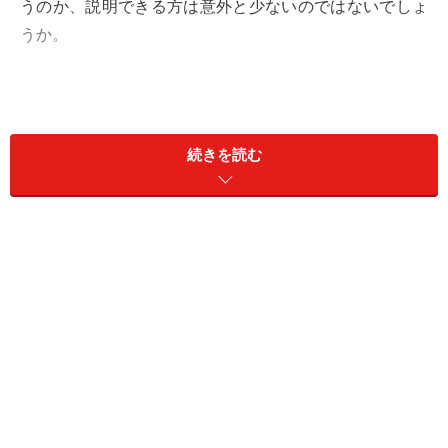
うのか、説明できる方は意外と少ないのではないでしょ
うか。
汗が原因で肌荒れやかゆみが起きる原因
続きを読む
汗は自分の皮膚から分泌されるものにもかかわらず、汗
そのものが肌荒れを悪化させてしまうことがあります。
これは以前から、医師の中では経験的には知られてお
り、汗の何らかの成分が本人の皮膚にアレルギーを引き
起こし、その結果として肌荒れが悪化するのだろうと考
えられていました。一般の方でも、汗はそのままにする
とあせもなどの原因になってよくないことは、経験的に
ご存じだと思います。
最近の研究では、ヒトの汗を詳細に分析したところ、普
通に人の皮膚に広く付着しているある種のカビによって