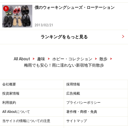
そういえば、地下街で何かを歩きながら食べたという記
僕のウォーキングシューズ・ローテーション
憶はないが、探してみれば、食べ歩きに適したものがあ
5
る。M美さんが足を止めたのは、メトロ食堂街のヒロタ
のシュークリーム。少々悩んでピックアップしたがラム
2013/02/21
レーズン。
ランキングをもっと見る
ヒロタのシューアイス ラムレーズン 130円
>
>
>
>
All About
趣味
ホビー・コレクション
散歩
梅雨でも安心！雨に濡れない新宿地下街散歩
■洋菓子のヒロタ 新宿西口メトロ店
JR新宿駅西口から丸の内線連絡通路階段下
月～土 AM9:00～PM10:00
会社概要
採用情報
日・祝 AM9:00～PM9:00
投資家情報
広告掲載
利用規約
プライバシーポリシー
All Aboutについて
著作権・商標・免責
ルミネエストへ行きたいというM美さん。あ、あった
当サイトの情報についての注意
サイトマップ
と、吸い込まれていったのが春水堂(チュンスイタン)。