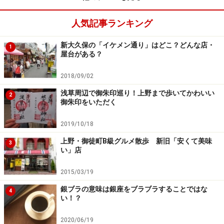
中村屋サロン美術館
人気記事ランキング
インドカレーで有名な中村屋さんがやっている美術館。
中村彝（つね）の作品が展示されていた。中村彝のアト
新大久保の「イケメン通り」はどこ？どんな店・
1
屋台がある？
リエは中村屋裏にあったそうだ。中村屋には多くの画家
たちが集まり、サロンのようになっていたのだそうだ。
2018/09/02
浅草周辺で御朱印巡り！上野まで歩いてかわいい
2
入館料は企画によって変わるそうだが、今回は100円だ
御朱印をいただく
った。
2019/10/18
上野・御徒町B級グルメ散歩 新旧「安くて美味
■中村屋サロン美術館
3
い」店
新宿区新宿三丁目26番13号 新宿中村屋ビル3階
10時30分～19時（最終入館18時40分）
2015/03/19
毎週火曜日休館（火曜日が祝日の場合は翌日休館）1月1
銀ブラの意味は銀座をブラブラすることではな
4
日
い！？
2020/06/19