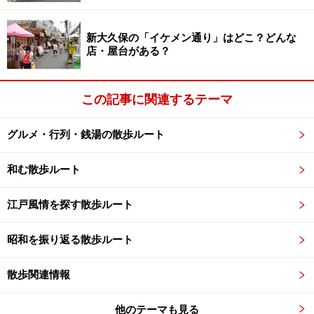
時間が近づいている。新宿の目に向かおう。
新大久保の「イケメン通り」はどこ？どんな
店・屋台がある？
新宿の目 壁面に大きな目がある
ガラスでできた眼のオブジェ、製作者は宮下芳子さん
この記事に関連するテーマ
だ。新宿の目がなくなってしまうという噂もあったけれ
グルメ・行列・銭湯の散歩ルート
ど、デマだったようだ。そういえば、震災後は照明が消
えていたけれど、今は再び点灯している。
和む散歩ルート
昔は新宿の目で待ち合わせの人たちが多かったけれど、
江戸風情を探す散歩ルート
スマホが普及した今は昔ほど待ち合わせをしている人は
いない。
昭和を振り返る散歩ルート
M美さんが行きたいという、中村屋サロン美術館へ。
散歩関連情報
他のテーマも見る