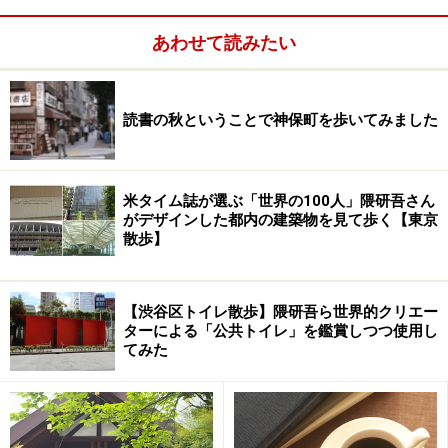
■職員食堂けやき
あわせて読みたい
東京都新宿区歌舞伎町1-4-1
新宿区役所本庁舎 地下一階
読書の秋ということで神保町を歩いてみました
喫茶 10：30～16：00
食事 11：30～15：00
ランチ 11：30～14：00
米タイム誌が選ぶ「世界の100人」隈研吾さん
がデザインした都内の建築物を見て歩く【東京
さて、ぶらぶら歩こう。100均のダイソーがあったり、
散歩】
三平ストアというスーパーなんかもあったりで便利。西
口の小田急百貨店まで行ってみよう。ここに小田急豊川
【渋谷区トイレ散歩】隈研吾ら世界的クリエー
稲荷というのがある。
ターによる「公共トイレ」を鑑賞しつつ使用し
てみた
小田急百貨店の13階には屋上庭園がある
13階の屋上庭園。きょうは関東地方が梅雨入りした日