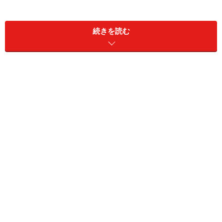
久しぶりにうかがったら、改装されていて、以前よりも
明るくなっていた。冷やし中華にしよう。入り口の券売
続きを読む
機で食券を買うシステムだ。
冷やし中華は480円
食券を出すと「タレはどっちにしますか」と聞かれ、悩
んだ末、胡麻だれにしてみた。はい、こちらが冷やし中
華。
冷やし中華 これで480円なら御の字
胡麻だれはなかなか美味。今度はぜひ醤油たれを試した
いところだ。それにしてもこちらの食堂、けっこう落ち
着く。