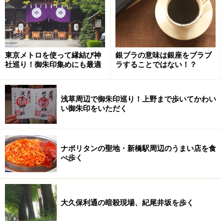
で、雨が降っている。傘をさして庭園へ。
あった。鳥居の奥にちいさなお社がある。
東京メトロを使って縁結び神
銀ブラの意味は銀座をブラブ
社巡り！御朱印集めにも最適
ラすることではない！？
小田急豊川稲荷神社
こちらのビルができた昭和42年に豊川稲荷から分霊され
浅草周辺で御朱印巡り！上野まで歩いてかわい
たと説明書きにはあった。社務所などはなく、当然なが
い御朱印をいただく
ら御朱印はいただけない。
新宿の百貨店の屋上にはけっこう神社がある。伊勢丹の
ナポリタンの聖地・新橋駅周辺のうまい店を食
べ歩く
屋上には朝日弁財天、高島屋の屋上には熊野神社があ
る。
大久保利通の暗殺現場、紀尾井坂を歩く
そちらへも行こうと思ったけれど、地下街散歩はあっと
いう間に時間が過ぎるね。編集部のM美さんと落ち合う