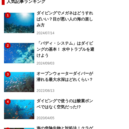
人気記事ランキング
ダイビングでメガネはどうすれ
1
ばいい？目が悪い人の海の楽し
み方
2024/07/14
「バディ・システム」はダイビ
2
ングの基本！ 水中トラブルを避
けよう
2024/09/03
オープンウォーターダイバーが
3
潜れる最大水深はどれくらい？
2022/08/13
ダイビングで使うのは酸素ボン
4
ベではなく空気だった!?
2020/04/05
海の危険生物と対処法！クラゲ