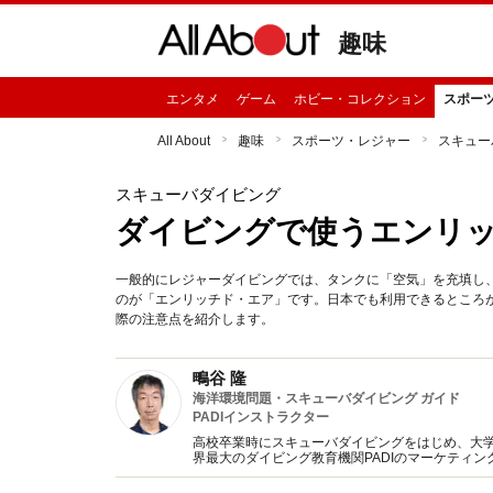
趣味
エンタメ
ゲーム
ホビー・コレクション
スポー
All About
趣味
スポーツ・レジャー
スキュー
スキューバダイビング
ダイビングで使うエンリッ
一般的にレジャーダイビングでは、タンクに「空気」を充填し
のが「エンリッチド・エア」です。日本でも利用できるところ
際の注意点を紹介します。
鴫谷 隆
海洋環境問題・スキューバダイビング ガイド
PADIインストラクター
高校卒業時にスキューバダイビングをはじめ、大
界最大のダイビング教育機関PADIのマーケティ
同会社を立ち上げ、海の魅力や環境の守ることの