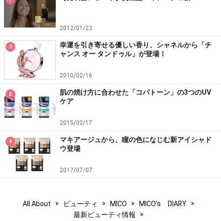
2012/01/23
幸運を引き寄せる優しい香り、シャネルから「チ
2
ャンス オー タンドゥル」が登場！
2010/02/16
肌の焼け方に合わせた「コパトーン」の3つのUV
3
ケア
2015/02/17
マキアージュから、瞳の色になじむ新アイシャド
4
ウ登場
2017/07/07
>
>
>
>
All About
ビューティ
MICO
MICO’s DIARY
>
最新ビューティ情報