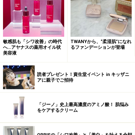
を塗り3時間放置したところ、なんと肌の保水量は変わ
らずうるおいをキープしていたそうです。
これから夏を迎え、クーラーの乾燥が気になる季節。
「エスト ザ ローション」でうるおい美肌をキープしてみ
敏感肌も「シワ改善」の時代
TWANYから、“柔湿肌”になれ
ませんか？
へ…アヤナスの薬用オイル状
るファンデーションが登場
美容液
■DATA
est┃エスト ザ ローション
読者プレゼント！資生堂イベント in キッザニ
価格：本品6000円／レフィル5500円（ともに税抜き）
アに親子でご招待
容量：本品140ml／レフィル130ml
URL：https://www.sofina.co.jp/est/
「ジーノ」史上最高濃度のアミノ酸！ 肌悩み
※記事内容は執筆時点のものです。最新の内容をご確認くださ
をケアするクリーム
い。
※個人の体質、また、誤った方法による実践に起因して肌荒れや
不調を引き起こす場合があります。実践の際には、必ず自身の体
質及び健康状態を十分に考慮し、正しい方法で行ってください。
また、全ての方への有効性を保証するものではありません。
ORBISの「シワ改善」と「美白」を叶える全顔