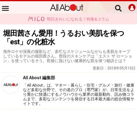
明日きれいになれる！特集&コラム
堀田茜さん愛用！うるおい美肌を保つ
「est」の化粧水
海外ロケや深夜の撮影など、多忙なスケジュールながらも美肌をキープ
しているモデルの堀田茜さん。普段のスキンケアは「エスト ザ ローショ
ン」を使っているそう。乾燥に負けない健康的な肌を保つ秘訣とは？
更新日：
2018年05月10日
All About 編集部
「All About」は、マネー・暮らし・住宅・グルメ・旅行・健康
など多彩な分野で、その道のプロ（専門家）が、日常生活をよ
り豊かに快適にするノウハウから業界の最新動向、読み物コラ
ムまで、多彩なコンテンツを発信する日本最大級の総合情報サ
イトです。