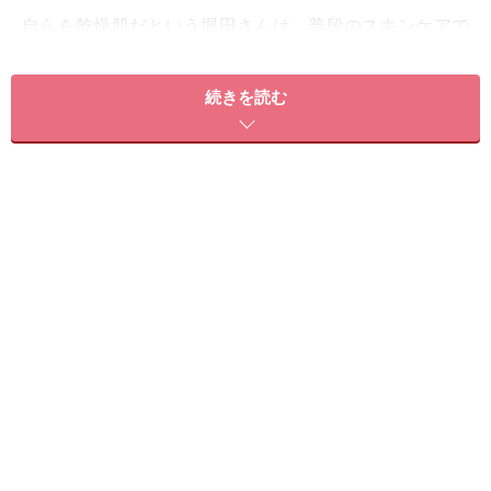
自らを乾燥肌だという堀田さんは、普段のスキンケアで
一番大切にしているのは乾燥対策。そのなかでも、化粧
水の選び方にはこだわりがありました。
続きを読む
「化粧水をつけたときに、肌に浸透しているのが分かる
アイテムを選ぶようにしています。『エスト ザ ローショ
ン』を使ってみて、ぐんぐん肌に入っていくのを感じま
した！ しっかり保湿すると、顔色が明るくなったり次の
スキンケアもより効果が出ます。たっぷり肌につけて
も、ベタつかないのも好きですね」
乾燥肌だと言う堀田さんも愛用する「エスト ザ ローショ
ン」、その機能の秘訣は砂漠の塩湖を生き抜く生物にあ
りました。