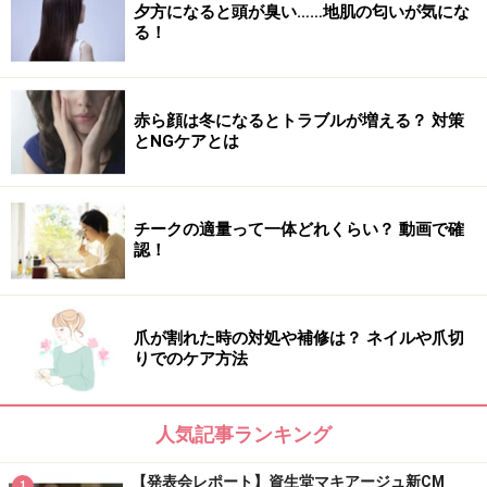
夕方になると頭が臭い……地肌の匂いが気にな
る！
赤ら顔は冬になるとトラブルが増える？ 対策
とNGケアとは
チークの適量って一体どれくらい？ 動画で確
認！
爪が割れた時の対処や補修は？ ネイルや爪切
りでのケア方法
人気記事ランキング
【発表会レポート】資生堂マキアージュ新CM
1