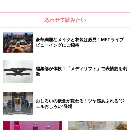
砂漠でも乾燥しない「エスト ザ ローショ
ン」の魅力
あわせて読みたい
豪華絢爛なメイクと衣装は必見！METライブ
ビューイングにご招待
とろみのあるテクスチャーだが、肌にすっと馴染むので使い
やすい
過酷な乾燥でもうるおい肌をキープする「エスト ザ ロー
編集部が体験！「メディリフト」で表情筋を刺
ション」。砂漠の塩湖でも生き抜くの生物が生み出す
激
「エクトイン」という成分が、乾燥ケアのキーポイント
となっています。エクトインを化粧水に配合すること
で、多くのうるおいを抱え込み、逃げにくい処方に。
おしろいの概念が変わる！ツヤ感あふれる“ジ
ェルおしろい”登場
実際に、湿度16％と過酷な乾燥地帯の砂漠で保湿力の実
験を行ったそうです。肌に「エスト ザ ローション」のみ