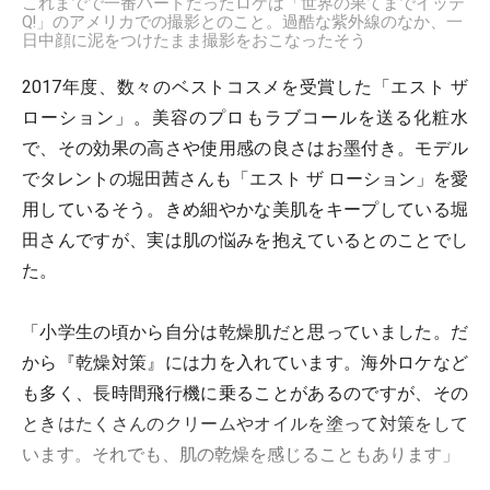
これまでで一番ハードだったロケは「世界の果てまでイッテ
Q!」のアメリカでの撮影とのこと。過酷な紫外線のなか、一
日中顔に泥をつけたまま撮影をおこなったそう
2017年度、数々のベストコスメを受賞した「エスト ザ
ローション」。美容のプロもラブコールを送る化粧水
で、その効果の高さや使用感の良さはお墨付き。モデル
でタレントの堀田茜さんも「エスト ザ ローション」を愛
用しているそう。きめ細やかな美肌をキープしている堀
田さんですが、実は肌の悩みを抱えているとのことでし
た。
「小学生の頃から自分は乾燥肌だと思っていました。だ
から『乾燥対策』には力を入れています。海外ロケなど
も多く、長時間飛行機に乗ることがあるのですが、その
ときはたくさんのクリームやオイルを塗って対策をして
います。それでも、肌の乾燥を感じることもあります」