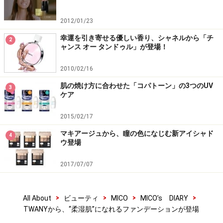
2012/01/23
幸運を引き寄せる優しい香り、シャネルから「チ
2
ャンス オー タンドゥル」が登場！
2010/02/16
肌の焼け方に合わせた「コパトーン」の3つのUV
3
ケア
2015/02/17
マキアージュから、瞳の色になじむ新アイシャド
4
ウ登場
2017/07/07
>
>
>
>
All About
ビューティ
MICO
MICO’s DIARY
TWANYから、“柔湿肌”になれるファンデーションが登場