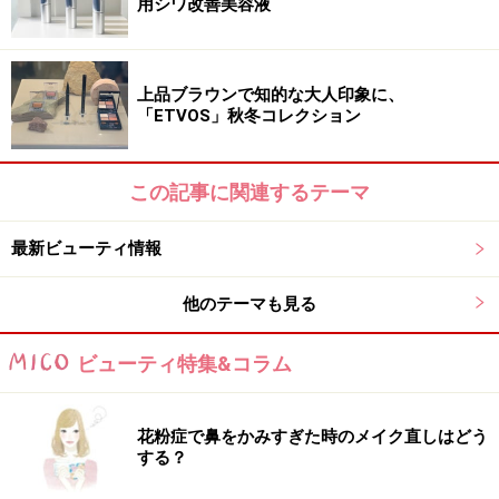
用シワ改善美容液
■DATA
トワニー モイストラッピング パクト
上品ブラウンで知的な大人印象に、
「ETVOS」秋冬コレクション
9.0g 全6色 各5000円（税抜）
モイストラッピング パクト用ケース（スポンジ付）
1200円（税抜）
この記事に関連するテーマ
2019年9月1日発売
最新ビューティ情報
全国のトワニー販売店にて販売予定
https://www.kanebo-
他のテーマも見る
cosmetics.jp/twany/news/190701_moist_wrapping_pact
ビューティ特集&コラム
/
※記事内容は執筆時点のものです。最新の内容をご確認くださ
い。
花粉症で鼻をかみすぎた時のメイク直しはどう
※個人の体質、また、誤った方法による実践に起因して肌荒れや
する？
不調を引き起こす場合があります。実践の際には、必ず自身の体
質及び健康状態を十分に考慮し、正しい方法で行ってください。