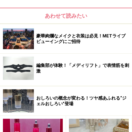
あわせて読みたい
豪華絢爛なメイクと衣装は必見！METライブ
ビューイングにご招待
編集部が体験！「メディリフト」で表情筋を刺
激
おしろいの概念が変わる！ツヤ感あふれる“ジ
ェルおしろい”登場
パクト1つで3つの仕上がり、肌質は自分で
選べる