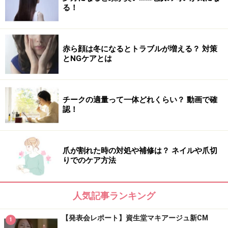
る！
赤ら顔は冬になるとトラブルが増える？ 対策
とNGケアとは
チークの適量って一体どれくらい？ 動画で確
認！
爪が割れた時の対処や補修は？ ネイルや爪切
りでのケア方法
人気記事ランキング
【発表会レポート】資生堂マキアージュ新CM
1