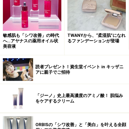
3タイプのなりたい仕上がりに
敏感肌も「シワ改善」の時代
TWANYから、“柔湿肌”になれ
お悩みをカバーすることはもちろん、ファッションと合
へ…アヤナスの薬用オイル状
るファンデーションが登場
わせて肌質も変えたいもの。ヘルシーなファッションに
美容液
マット肌が合わないなど、実はファッションと肌の関係
は密接。「モイストラッピング パクト」はこれ1つで3つ
読者プレゼント！資生堂イベント in キッザニ
の仕上がりに。①仕上げにハンドプレスするとツヤが引
アに親子でご招待
き立ち、きちんと感ある印象に、②さらにツヤを出した
いところにスポンジでくるくると軽く磨くようにつける
と、華やかな印象に、③パフでふんわりとつければ、シ
「ジーノ」史上最高濃度のアミノ酸！ 肌悩み
をケアするクリーム
ックな印象に、とファッションやシチュエーションにあ
わせて楽しむことができるのです。仕上がりはもちろ
ん、お得感もあるアイテムです。
ORBISの「シワ改善」と「美白」を叶える全顔