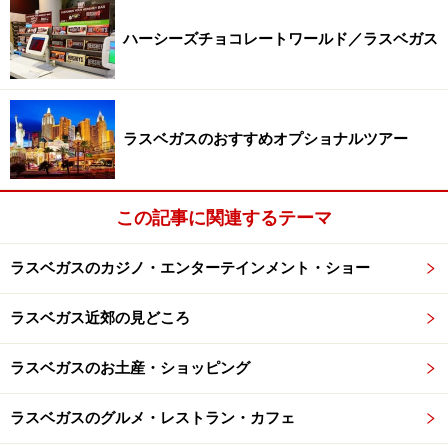
ハーシーズチョコレートワールド／ラスベガス
中でも、おすすめ度ダントツ一位が、ベラージオで行わ
れている水のショー「オー」！次にMGMグランドのスト
ーリー仕立てのショー「カー」。この2つを見たことが
ある人におすすめなのは、マンダレイ・ベイの「マイケ
ラスベガスのおすすめオプショナルツアー
ル・ジャクソン”ONE”」！
詳細は、「
ラスベガスのシルク・ドゥ・ソレイユ基本情
この記事に関連するテーマ
報
」、「
ラスベガスのシルク・ドゥ・ソレイユ
」をご覧
ください！
ラスベガスのカジノ・エンターテインメント・ショー
ラスベガス近郊の見どころ
3：ラスベガスで世界一周をしたい！
ラスベガスのお土産・ショッピング
ラスベガスのグルメ・レストラン・カフェ
時間がなくてもベネチアンの外観＆内装は必見！