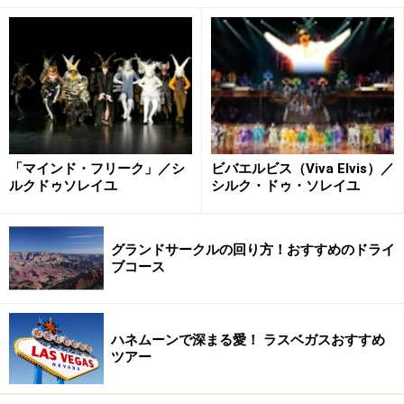
めです。
詳細は、「
ラスベガスのショー、エンターテイメント
」
をご覧ください。
2：シルク・ド・ソレイユの常設ショーを見
たい！
ビバエルビス（Viva Elvis）／
「マインド・フリーク」／シ
シルク・ドゥ・ソレイユ
ルクドゥソレイユ
マイケル・ジャクソンのONEは、ファンじゃなくてもすごく
グランドサークルの回り方！おすすめのドライ
楽しめるステージ （C）Smooth Criminal
ブコース
ラスベガスに7つ常設されているエンターテイメント集
団シルク・ド・ソレイユショーも外せないアトラクショ
ハネムーンで深まる愛！ ラスベガスおすすめ
ン！世界中でツアーショーを行っていますが、常設ショ
ツアー
ーは、そのためだけに作り込まれたセットの中で行われ
るので、レベルが違います。