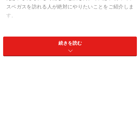
スベガスを訪れる人が絶対にやりたいことをご紹介しま
す。
1：世界の人達を魅了する無料のショーを見
続きを読む
たい！
ベラージオの噴水は、夜になると15分に1回を見ることがで
きる