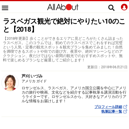
ラスベガス観光で絶対にやりたい10のこ
と【2018】
【2018年更新】歩くことができるエリアに見どころがたくさん詰まった
ラスベガス。このコラムでは、初めてのラスベガスでこれをすれば完璧
という人気・定番の観光スポット＆観光プランを集めてみました！自然
を満喫できるスポットや街での遊び方、夜景や、絶叫マシーンなどのア
クラクション、夜だけではない昼間の観光でのおすすめスポットや、無
料で楽しめるプランなど厳選してご紹介します！
更新日：
2018年06月21日
芦刈 いづみ
アメリカ ガイド
ロサンゼルス、ラスベガス、アメリカ国立公園を中心にアメリ
カの旅行や映画、文化などを紹介する記事執筆＆講演活動を行
うライターです。ロサンゼルスから、大好きなアメリカのリア
ルな情報をお届けします！
プロフィール詳細
執筆記事一覧