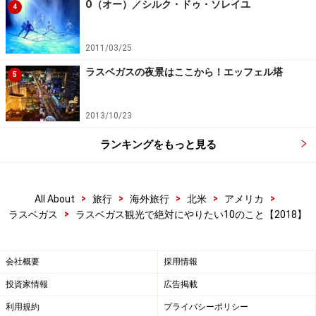
O（オー）／シルク・ドゥ・ソレイユ
4
2011/03/25
ラスベガスの夜景はここから！エッフェル塔
5
2013/10/23
4：ラスベガスサインの前で写真を撮りた
ランキングをもっと見る
い！
>
>
>
>
>
All About
旅行
海外旅行
北米
アメリカ
>
ラスベガス
ラスベガス観光で絶対にやりたい10のこと【2018】
写真を撮るための行列ができているので、ここに行くのは午
前中の早い時間がおすすめ！
会社概要
採用情報
ラスベガス・ストリップの南側に設置されている
投資家情報
広告掲載
「Welcome to Las Vegas」のサインは、ラスベガス最高
利用規約
プライバシーポリシー
のフォトスポット。エルビス・プレスリーのそっくりさ