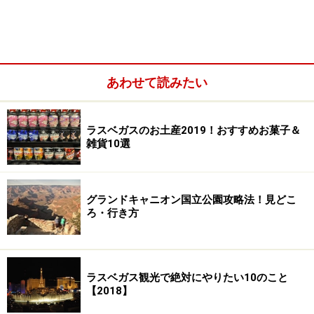
あわせて読みたい
ラスベガスには、無料で楽しめるアトラクションがたく
さん。その中でも最も人気なのが、ベラージオの「噴水
ラスベガスのお土産2019！おすすめお菓子＆
雑貨10選
ショー」。音楽に合わせて踊る噴水は優雅で、とても贅
沢な気持ちにさせてくれます。
グランドキャニオン国立公園攻略法！見どこ
ろ・行き方
平日は1日2回、週末は1日3回行われているミラージュの火山
噴火
ラスベガス観光で絶対にやりたい10のこと
他には、ミラージュの「火山噴火」やフリーモントスト
【2018】
リートの「フリーモント・エクスペリエンス」もおすす