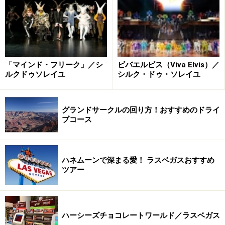
＜DATA＞
■
Zumanity
（ズーマニティ）
住所：3790 Las Vegas Blvd S. Las Vegas, NV 89109
TEL：1-866-606-7111
ビバエルビス（Viva Elvis）／
「マインド・フリーク」／シ
時間：金～火曜19:30、22:00
シルク・ドゥ・ソレイユ
ルクドゥソレイユ
定休日：水・木曜
料金：129.00ドル（カップルシート） / 105.00ドル /
グランドサークルの回り方！おすすめのドライ
79.00ドル/ 69.00ドル
ブコース
アクセス：ニューヨークニューヨーク1階
ハネムーンで深まる愛！ ラスベガスおすすめ
ツアー
セクシーショー2 チッペンデール
ハーシーズチョコレートワールド／ラスベガス