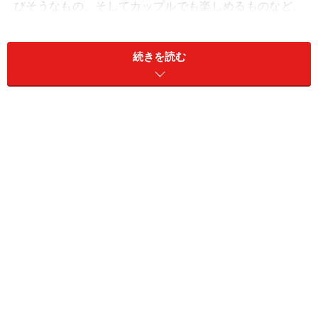
びそうなもの、そしてカップルでも楽しめるものなど、
種類は様々。海外旅行の記念に見に行ってみては？
続きを読む
セクシーショー1 ズーマニティ
ほぼヌードの人たちがアクロバティックな演技を繰り広げる
(C)Zumanity