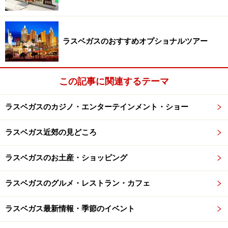
1度見てみたい？男性ストリップ
リオスィートで行われているマッチョな男の人達による
ラスベガスのおすすめオプショナルツアー
女性向けアダルトショーです。若い女性グループなどで
訪れる人が多く、男性の肉体美を堪能できます。
この記事に関連するテーマ
リピーターにこのショーの良さを聞いてみると、「ボデ
ラスベガスのカジノ・エンターテインメント・ショー
ィビルダーのようにムキムキ過ぎず、程よい鍛え具合が
たまらない」とのこと。ショーが終わった後、パフォー
ラスベガス近郊の見どころ
マーたちと一緒に写真を撮ることもできます。日本では
なかなか行けない男性アダルトショー。ラスベガス旅行
ラスベガスのお土産・ショッピング
の思い出にぜひ！
ラスベガスのグルメ・レストラン・カフェ
＜DATA＞
ラスベガス最新情報・季節のイベント
■
Chippendales
（チッペンデール）
住所：3700 W. Flamingo Rd, Las Vegas, NV 89103