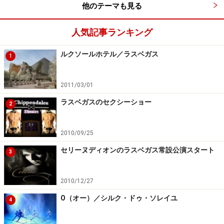
他のテーマも見る
TEL：1-702-777-7776
時間：20:00
人気記事ランキング
定休日：なし
料金：49.95ドル / 39.95ドル / 25.00ドル
ルクソールホテル／ラスベガス
1
アクセス：リオスィート2階
2011/03/01
ラスベガスのセクシーショー
2
2010/09/25
セクシーショー3 ピープショー
セリーヌディオンのラスベガス常設公演スタート
3
2010/12/27
女性の美しさを見せてくれるショー
O（オー）／シルク・ドゥ・ソレイユ
4
ピープ（Peep）とは「のぞき見」の意味。つまり、「の
ぞき見ショー」と名前が付けられた、女性のアダルトシ