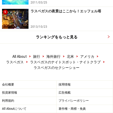
2011/03/25
ョーです。
ラスベガスの夜景はここから！エッフェル塔
5
ナイスバディのお姉さんたちがセクシーな衣装を身につ
け、歌ったり踊ったりするショーで、イメージするスト
2013/10/23
リップほどエッチな感じのものではありません。主役
ランキングをもっと見る
は、アメリカのリアリティショー「ガールネクストド
ア」などに出演したホリーマドソン。
>
>
>
>
>
All About
旅行
海外旅行
北米
アメリカ
＜DATA＞
>
>
ラスベガス
ラスベガスのナイトスポット・ナイトクラブ
■
Peepshow
（ピープショー）
ラスベガスのセクシーショー
住所：3667 Las Vegas Blvd S. Las Vegas, NV 89109
TEL：1-800-745-3000
会社概要
採用情報
時間：木～火曜21:00
投資家情報
広告掲載
定休日：水曜
利用規約
プライバシーポリシー
料金：65.00ドル
All Aboutについて
著作権・商標・免責
アクセス：プラネットハリウッド1階