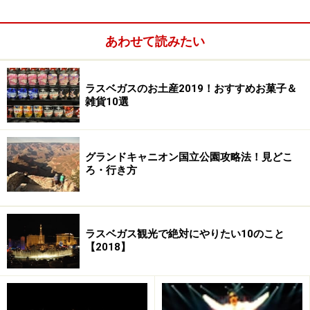
あわせて読みたい
ニューヨークニューヨークで行われているシルクドソレ
ラスベガスのお土産2019！おすすめお菓子＆
イユの大人向けのショーです。ほぼフルヌードのパフォ
雑貨10選
ーマーたちが、シルクドソレイユならではのアクロバテ
ィックな演技を繰り広げます。
グランドキャニオン国立公園攻略法！見どこ
ろ・行き方
他のシルクドソレイユのショーは5歳からOKですが、ズ
ーマニティは18歳以上のみ入場可能。チケットはオンラ
インや電話でも買えますが、ニューヨークニューヨーク
ラスベガス観光で絶対にやりたい10のこと
の入り口付近で、オフィシャルの半額チケットを配って
【2018】
いる場合が多いです。大人向けのショーということもあ
り、当日の予約でも見れますので、そう言った半額チケ
ットをゲットしてから購入した方がベターです。