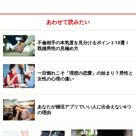
夫や妻に不倫されても「離婚をしない選
択」もある
あわせて読みたい
リスク対応で家族の危機を乗り越える方法って？
不倫相手の本気度を見分けるポイント10選！
既婚男性の見極め方
上記の離婚劇の原因は、疑惑や噂レベルのものも含め
て、ほぼ不倫絡みのものがほとんどです。離婚協議中と
一目惚れこそ「理想の恋愛」の始まり？男性と
はいえ人生を左右しかねない問題になってもおかしくあ
女性の心理の違い
りません。
そんな中、火消しが上手だったと思ったのが、太川陽介
あなたが婚活アプリでいい人に出会えない6つ
さん藤吉久美子さんご夫婦の報道でした。週刊誌に直撃
の理由
されて晴天の霹靂だったはずの太川さんがいち早く記者
会見を開き、明るく「信じるしかない、カミさんだも