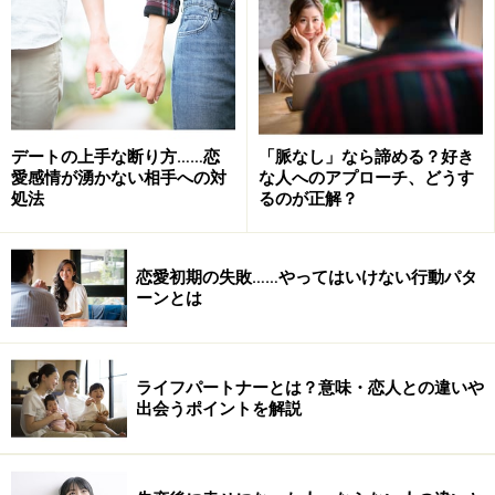
ん」「ボクが守る」「これで終わり！」と発言し、マス
コミの間では神対応と絶賛されました。
一部から「嘘くさい」「モラハラ夫だ」と太川さんの対
応を批判するような声もありましたが、読者の皆さまは
どう感じたでしょうか？ きっといろいろ意見がある方も
デートの上手な断り方……恋
「脈なし」なら諦める？好き
愛感情が湧かない相手への対
な人へのアプローチ、どうす
いるでしょう。
処法
るのが正解？
それでも、お二人の会見から夫婦のカタチについて学べ
恋愛初期の失敗……やってはいけない行動パタ
ることがあると思います。それを下記にまとめてみまし
ーンとは
た。
1:夫婦で作ってきた絆や価値観がある
ライフパートナーとは？意味・恋人との違いや
新婚家庭と結婚20年以上のベテラン夫婦では、歩んでき
出会うポイントを解説
た歴史や重みが違います。長ければいい、ということで
はありませんが、2人にしか共有できない価値観や考え