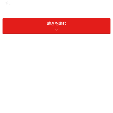
す。
例えば、最近の例でも松居一代さん船越英一郎さんの泥
続きを読む
沼離婚記者会見は衝撃的でしたし、いしだ壱成さんのわ
がまま離婚、片岡鶴太郎さんのヨガ離婚、ココリコ田中
さんのシングルファザー離婚、袴田吉彦さんのアパ不倫
離婚、アーティストのASKAさんの熟年ブログ離婚なども
話題になりました。
上記はほぼアラフォー以上の世代ですが、若い世代で
も、アーティストのYUIさん、女優の尾野真千子さん、俳
優の満島真之介さんも離婚しています。タレントの小倉
優子さんの離婚も2017年春のことでした。