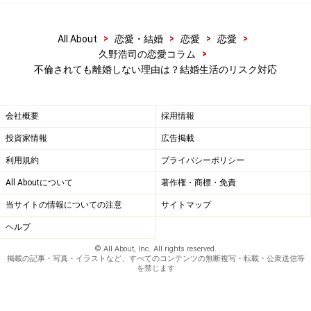
今回のような騒動が、わが家でも起こったらどうする
>
>
>
>
All About
恋愛・結婚
恋愛
恋愛
か……と想像してみました。私も太川さんと同じで、家族
>
久野浩司の恋愛コラム
不倫されても離婚しない理由は？結婚生活のリスク対応
が離れ離れになることは避ける選択をするだろうと思い
ます。
会社概要
採用情報
長年の結婚生活、一生添い遂げると考えれば、いろいろ
投資家情報
広告掲載
なトラブルや事件が起こる危険性はあるでしょう。その
利用規約
プライバシーポリシー
中で、浮気問題はどこまで重要視されるでしょうか？
All Aboutについて
著作権・商標・免責
当サイトの情報についての注意
サイトマップ
個人的な意見を言うとすれば、20年以上に及ぶベテラン
夫婦の場合、１回ぐらいの浮気は夫婦の優先順位の最高
ヘルプ
位でないような気がしています。本来なら決して不倫と
© All About, Inc. All rights reserved.
掲載の記事・写真・イラストなど、すべてのコンテンツの無断複写・転載・公衆送信等
いう過ちを肯定することはありません。でも、夫婦や家
を禁じます
族には、恋愛感情を超越した関係や価値観があることは
事実で、浮気という過ちよりも、今まで積み重ねてきた