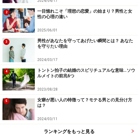
3:「家庭の問題」だから、連携してトラブル解決できる
2024/04/17
太川さん藤吉さんご夫婦の場合、夫は「妻を疑いつつも
一目惚れこそ「理想の恋愛」の始まり？男性と女
2
性の心理の違い
信じる」と言い、妻は「誤解させて申し訳ない、夫がい
ないと生きていけない」と言い、お互い離婚という選択
2025/06/01
はしないと公言しました。すでに夫婦間でこれ以上問題
男性があなたを守ってあげたい瞬間とは？ あなた
3
ありませんというのであれば、マスコミや世間など外野
を守りたい理由
である他人が干渉したり、文句を言うことはできませ
ん。周囲の詮索を最小限に抑えたことは、結果的に家族
2024/03/17
の連携プレーの手本になったとは言えそうです。
トントン拍子の結婚のスピリチュアルな意味…ソウ
4
ルメイトの前兆6つ
2023/08/28
女癖が悪い人の特徴って？モテる男との見分け方
5
もし自分に降りかかったらどうしますか？
は？
2024/03/11
解決への主導権をどちらが握るのかも夫婦それぞれ。
ランキングをもっと見る