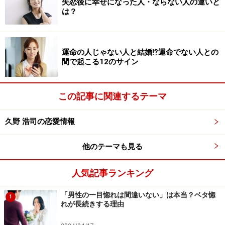
方を生活の中で作ってきた実績があるからです。「お互
失恋後に幸せになった人・ならない人の違いと
は？
い経済的に自立できるのだから浮気・不倫されたら即離
婚でしょう？ 妻を憎んでいるでしょう？」と世間やレポ
ーターが詰め寄っても、「信じるしかない、カミさんだ
運命の人じゃない人と結婚⁉運命でない人との
もん」という一言、つまり夫婦の絆や価値観でそれを覆
間で起こる12のサイン
した例だったと言えます。
この記事に関連するテーマ
2:個人ではなく、「家族の問題」になる
そもそも恋愛関係と夫婦関係で大きく違うのは、名実と
久野 浩司の恋愛情報
もに「家族」であるという点です。あえて強調すれば、
「単なる恋愛関係でなく家族である」と言えます。1人
他のテーマも見る
が起こした問題なのだから個人で解決すればいいという
のではなく、家族の問題としてより良い解決方法を考え
人気記事ランキング
るのが「結婚」や「家族」というものだと改めて気づか
「男性の一目惚れは間違いない」は本当？ベタ惚
されます。
1
れが長続きする理由