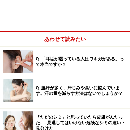
軟膏は油っぽくワセリンのようにベトつきますが、水で
流れないので長持ちし、保湿力は高いです。半透明で、
製品によっては色がついている場合もあります。
■クリームタイプの保湿剤
あわせて読みたい
クリームタイプは白い色をしていて、体に塗る保湿剤に
通常使われます。伸びがよく、またしっとりして保湿力
Q. 「耳垢が湿っている人はワキガがある」っ
も強いので、保湿剤には一番よく使われている基材で
て本当ですか？
す。
Q. 脇汗が多く、汗じみや臭いに悩んでいま
クリームはしっとりしていてジャーやチューブに入ってい
す。汗の量を減らす方法はないでしょうか？
る。保湿力が高く、体の保湿剤には最適。特に冬の乾燥が強
い時期はローションよりクリームを使うのがおすすめ
「ただのシミ」と思っていたら皮膚がんだっ
■ローションタイプの保湿剤
た……見逃してはいけない危険なシミの違い・
見分け方