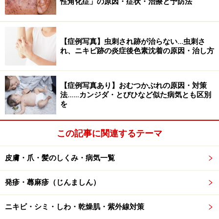
クリームは顔にも塗れますが、顔はよりベトつきが気に
性角化症」の原因・症状・治療と予防法
なる場所ですので、ベトつきの少ないローションがおす
すめです。肌質には個人差がありますが、ニキビができ
【症例写真】虫刺され跡が治らない…虫刺さ
やすいオイリー肌の方がベトつきの強い保湿剤を使うと
れ、ニキビ跡の炎症後色素沈着の原因・治し方
ニキビができやすくなってしまうことがあります。この
場合は特にさらっとした保湿剤を使ってあげるとよいで
す。
【症例写真あり】おむつかぶれの原因・対策
法……カンジダ・とびひなど似た病気とも区別
を
軟膏を使った保湿剤は比較的少ないですが、代表的なも
のはワセリンです。商品名はいろいろですが、クリーム
この記事に関連するテーマ
やローションに比べて不純物が少ないので刺激性が少な
く、かぶれもほとんど気にする必要がありません。ベト
皮膚・爪・髪のしくみ・病気一覧
つきが強いので広い範囲に塗るのには向きませんが、唇
にリップ代わりに使うこともできますし、目に入っても
発疹・蕁麻疹（じんましん）
しみないのでまぶたの乾燥にも使いやすいです。皮膚の
バリア機能を強化する作用が強いですので、赤ちゃんの
ニキビ・シミ・しわ・乾燥肌・紫外線対策