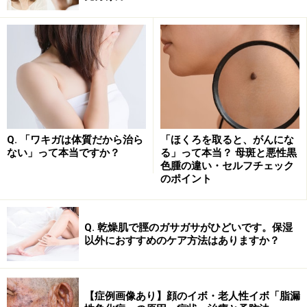
ローションはさらさらしていて塗りやすい。顔や、夏に体全
体に塗るのに最適。白色で乳液のようなタイプと、透明でよ
りさらさらしたタイプがある。クリームに比較するとベトつ
かない分保湿力はおちる
ローションはさらっとしていて乳液のように白色のこと
が通常です。ベトつきが少ないほうが好まれる顔用の保
湿剤によく使われています。透明で水のようにさらさら
Q. 「ワキガは体質だから治ら
「ほくろを取ると、がんにな
ない」って本当ですか？
る」って本当？ 母斑と悪性黒
したローションもあり、トナー、エッセンス、セラム、
色腫の違い・セルフチェック
のように他の名前で呼ばれることもあります。
のポイント
ベトつきが少ないほど使い心地はいいのでローションを
Q. 乾燥肌で脛のガサガサがひどいです。保湿
全身に塗っている方が多くみられますが、ベトつきが少
以外におすすめのケア方法はありますか？
なくなるにつれて保湿力は弱まるので、特に冬はローシ
ョンよりもクリームを使うことをおすすめします。
【症例画像あり】顔のイボ・老人性イボ「脂漏