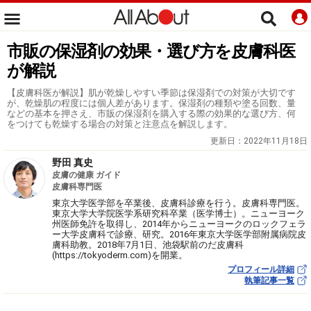
市販の保湿剤の効果・選び方を皮膚科医
が解説
【皮膚科医が解説】肌が乾燥しやすい季節は保湿剤での対策が大切です
が、乾燥肌の程度には個人差があります。保湿剤の種類や塗る回数、量
などの基本を押さえ、市販の保湿剤を購入する際の効果的な選び方、何
をつけても乾燥する場合の対策と注意点を解説します。
更新日：
2022年11月18日
野田 真史
皮膚の健康 ガイド
皮膚科専門医
東京大学医学部を卒業後、皮膚科診療を行う。皮膚科専門医。
東京大学大学院医学系研究科卒業（医学博士）。ニューヨーク
州医師免許を取得し、2014年からニューヨークのロックフェラ
ー大学皮膚科で診療、研究。2016年東京大学医学部附属病院皮
膚科助教。2018年7月1日、池袋駅前のだ皮膚科
(https://tokyoderm.com)を開業。
プロフィール詳細
執筆記事一覧