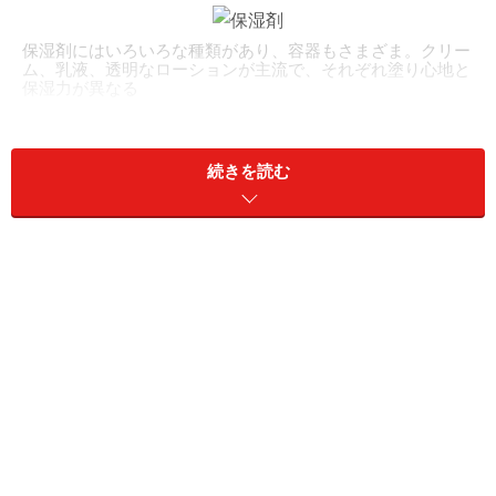
保湿剤にはいろいろな種類があり、容器もさまざま。クリー
ム、乳液、透明なローションが主流で、それぞれ塗り心地と
保湿力が異なる
保湿剤はまずクリーム、ローションなど「どれだけしっ
とりしているか」で分類されます。正確には「基材」と
続きを読む
いわれ、これに様々な成分を溶かして製品の特徴が決ま
っています。
軟膏
クリーム
ローション
下に行くほど、さらさらな使い心地になります。
■軟膏タイプの保湿剤