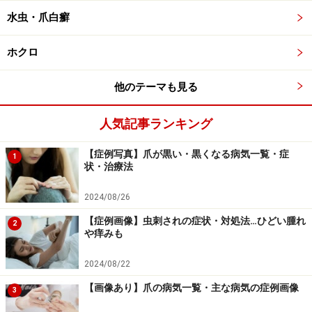
おむつかぶれを予防するのにも向いています。
水虫・爪白癬
保湿剤の成分に関しては非常に多くの種類があるのでこ
ホクロ
れが入っていれば絶対に安心というものはありません
が、セラミドなど皮膚のバリア機能を補ってあげる成分
他のテーマも見る
が効果的といえます。
人気記事ランキング
【症例写真】爪が黒い・黒くなる病気一覧・症
保湿剤の頻度と量の目安……いつ何回くらい
1
状・治療法
塗ればよいか
2024/08/26
乾燥の程度にもよりますが、保湿剤は最低でも1日2回、
【症例画像】虫刺されの症状・対処法…ひどい腫れ
朝夕で塗るとよいでしょう。シャワーを浴びた後やお風
2
や痒みも
呂あがり、タオルで水分を拭き取った後に早めに塗ると
体の乾燥を防げます。特に冬は1日1回では乾燥を防ぎき
2024/08/22
れないことが多いですので、朝に身支度をするときにも
【画像あり】爪の病気一覧・主な病気の症例画像
3
塗るのがよいでしょう。