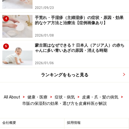
2021/09/23
服から露出していて乾燥しやすい顔、首、腕、脚といっ
手荒れ・手湿疹（主婦湿疹）の症状・原因・効果
4
たエリアは特に全体をカバーするように塗ってくださ
的なケア方法と治療法【症例画像あり】
い。手に保湿剤を多めにとり、ピンポイントではなく広
2026/01/08
い範囲に伸ばしましょう。小さいチューブの保湿剤を使
うとどうしても量が足りなくなりがちなので、体に塗る
蒙古斑はなぜできる？ 日本人（アジア人）の赤ち
5
ゃんに多い青いあざの原因・消える時期
場合にはジャーやボトルに入った量が多めの保湿剤を買
って塗ることをおすすめします。
2026/01/06
ランキングをもっと見る
保湿剤を塗る回数、量については乾燥の程度や季節によ
って調整する必要があります。乾燥の程度が強いと皮膚
が粉をふいたように白くなり、さらにはガサガサ荒れて
>
>
>
>
All About
健康・医療
症状・病気
皮膚・爪・髪の病気
きます。見た目に皮膚がこのような状態ではなく、触っ
市販の保湿剤の効果・選び方を皮膚科医が解説
てツルツルした状態を保てるように塗るようにしましょ
う。この状態を保てていないと感じた場合は塗る回数を
会社概要
採用情報
増やしたり、塗る量を増やしたり、保湿剤をよりしっと