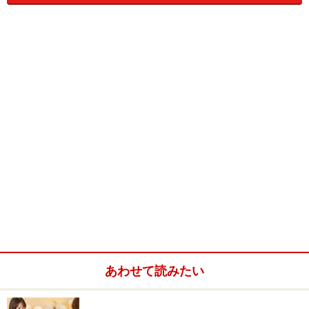
老後も働いて少しでもいいので貯蓄しよう
●第一段階：どんな形でも働いて収入を得て貯蓄する時
期
定年退職の後、継続雇用または再就職で働き、それも退
職したら、パート・アルバイトや起業など、どんな形で
もいいので働き続けましょう。もちろん、現役時代にや
りたいと思いつつ、忙しくてできなかったことをやりな
がらでかまいません。現役時代のように、がっつり働く
必要はありません。夫婦なら、2人で同じような働き方
をするといいでしょう。
あわせて読みたい
今は、いつからを老後とするかは自分で決められる時代
です。ですから、働き続けることで本格的な老後を少し