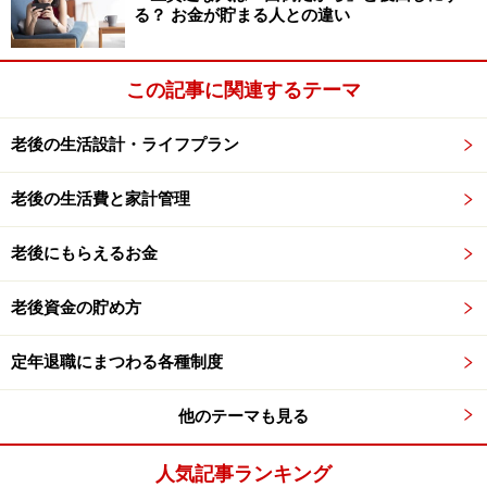
本格的な老後は貯蓄を取り崩しながら生活
る？ お金が貯まる人との違い
する
こうして、貯蓄を継続し、少しでも老後資金を増やしま
この記事に関連するテーマ
すが、いずれ第二段階に入ります。
老後の生活設計・ライフプラン
●第二段階：貯蓄を取り崩しながら生活する時期
働き続けていても、いずれは、大病をした、大ケガをし
老後の生活費と家計管理
た、何となく働きたくなくなった、パートナーの介護が
老後にもらえるお金
必要になったなど、体力・気力の衰えや家庭の事情で、
働きたくても働けなくなるときがやってきます。ここか
老後資金の貯め方
らが本格的な老後です。この時期から亡くなるまで、貯
蓄を取り崩しながら生活していくことになります。
定年退職にまつわる各種制度
老後資金が潤沢に貯まっている人は別ですが、そうでは
他のテーマも見る
ない人は、あまり贅沢はせず、老後資金が枯渇しないよ
うに暮らしましょう。本格的な老後の期間をできるだけ
人気記事ランキング