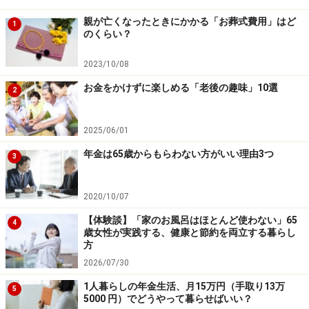
短くするため、健康に気を配ることも大切です。
親が亡くなったときにかかる「お葬式費用」はど
1
のくらい？
※All About生命保険ガイド・小川千尋さんの記事を編集
2023/10/08
部が最新情報に加筆
お金をかけずに楽しめる「老後の趣味」10選
2
【関連記事】
老後破産しないため50代までにやるべき5つのこと
2025/06/01
老後の生活費27万円、貯蓄額2016万円
年金は65歳からもらわない方がいい理由3つ
3
地方公務員の退職金、平均でいくら？
2020/10/07
※記事内容は執筆時点のものです。最新の内容をご確認くださ
【体験談】「家のお風呂はほとんど使わない」65
4
い。
歳女性が実践する、健康と節約を両立する暮らし
本記事の内容は一般的な情報提供を目的としており、特定の金融
方
商品や投資行動を推奨するものではありません。
2026/07/30
投資や資産運用に関する最終的なご判断はご自身の責任において
行ってください。
1人暮らしの年金生活、月15万円（手取り13万
5
掲載情報の正確性・完全性については十分に配慮しております
5000 円）でどうやって暮らせばいい？
が、その内容を保証するものではなく、これに基づく損失・損害