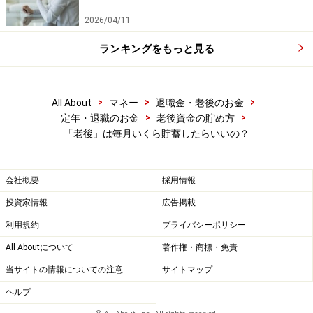
などについて当社は一切の責任を負いません。
最新の情報や詳細については、必ず各金融機関やサービス提供者
2026/04/11
の公式情報をご確認ください。
ランキングをもっと見る
【編集部からのお知らせ】
・「家計」について、
アンケート（2026/8/31まで）
を実施
中です！
>
>
>
All About
マネー
退職金・老後のお金
※抽選で20名にAmazonギフト券1000円分プレゼント
>
>
定年・退職のお金
老後資金の貯め方
※謝礼付きの限定アンケートやモニター企画に参加が可能に
「老後」は毎月いくら貯蓄したらいいの？
なります
会社概要
採用情報
投資家情報
広告掲載
利用規約
プライバシーポリシー
All Aboutについて
著作権・商標・免責
当サイトの情報についての注意
サイトマップ
ヘルプ