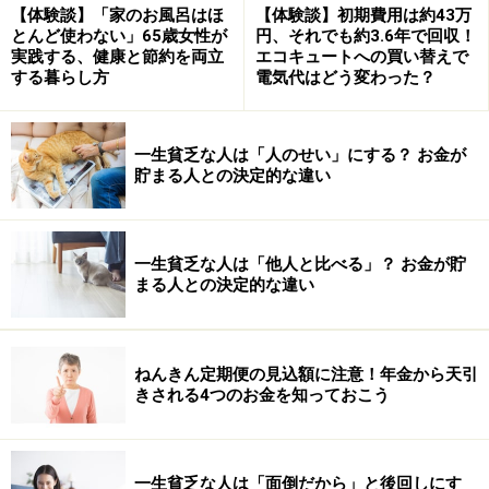
けます。まず、減らさないということですね。
【体験談】「家のお風呂はほ
【体験談】初期費用は約43万
とんど使わない」65歳女性が
円、それでも約3.6年で回収！
実践する、健康と節約を両立
エコキュートへの買い替えで
そして、就労収入が多い場合は、公的年金で足りない分
する暮らし方
電気代はどう変わった？
以外を貯蓄に回します。もちろん、「余ったら貯蓄」で
は余らないことが常なので、お金をもらったらすぐに貯
蓄用の口座に入れます。毎月、就労収入のいくら、また
一生貧乏な人は「人のせい」にする？ お金が
貯まる人との決定的な違い
は何割など、積立額や割合を決めて貯蓄するのもいいで
しょう。
一生貧乏な人は「他人と比べる」？ お金が貯
もちろんコロナウイルスの影響で、予定していた定年後
まる人との決定的な違い
の働き方が難しくなったという人もいるはず。しかし、
一方でリモートワークの拡大という新しい形も生まれま
した。無理は禁物ですが、創意工夫とあきらめず探して
ねんきん定期便の見込額に注意！年金から天引
きされる4つのお金を知っておこう
いく気持ちは必要だと思います。
一生貧乏な人は「面倒だから」と後回しにす