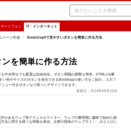
スマートフォン
IT・インターネット
ムページ作成
Bootstrap4で見やすいボタンを簡単に作る方法
いボタンを簡単に作る方法
並びでも中央寄せでも配置は自由自在。ボタン間隔の調整も簡単。HTMLのa要
すい色やサイズのボタンを表示できるBootstrapの使い方をご紹介。入力フ
メニュー付きボタンなど様々にデザインできます。
更新日：2019年06月10日
定評があるウェブ系テクニカルライター。ウェブの黎明期に趣味で始めた個
成方法に関する様々な情報を発信。企業や団体のウェブサイト製作・解説書
...続きを読む