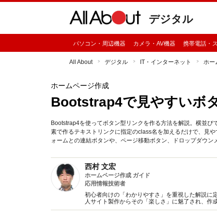
デジタル
パソコン・周辺機器
カメラ・AV機器
携帯電話・
All About
デジタル
IT・インターネット
ホー
ホームページ作成
Bootstrap4で見やす
Bootstrap4を使ってボタン型リンクを作る方法を解説。横
素で作るテキストリンクに指定のclass名を加えるだけで、見や
ォームとの連結ボタンや、ページ移動ボタン、ドロップダウン
西村 文宏
ホームページ作成 ガイド
応用情報技術者
初心者向けの「わかりやすさ」を重視した解説に
人サイト製作からその「楽しさ」に魅了され、作
籍の執筆なども行っている。