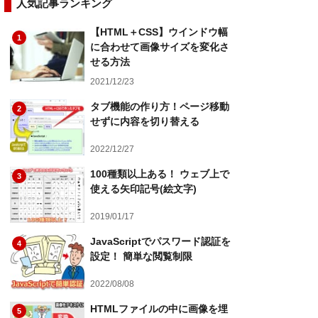
人気記事ランキング
【HTML＋CSS】ウインドウ幅
1
に合わせて画像サイズを変化さ
せる方法
2021/12/23
タブ機能の作り方！ページ移動
2
せずに内容を切り替える
2022/12/27
100種類以上ある！ ウェブ上で
3
使える矢印記号(絵文字)
2019/01/17
JavaScriptでパスワード認証を
4
設定！ 簡単な閲覧制限
2022/08/08
HTMLファイルの中に画像を埋
5