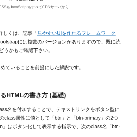
CSSもJavaScriptもすべてCDNサーバから
いて詳しくは、記事「
見やすいUIを作れるフレームワーク
otstrapには複数のバージョンがありますので、既に読
かどうかもご確認下さい。
読み込めていることを前提にした解説です。
るHTMLの書き方 (基礎)
定のclass名を付加することで、テキストリンクをボタン型に
ss属性に値として「btn」と「btn-primary」の2つ
tn」はボタン化して表示する指示で、次のclass名「btn-