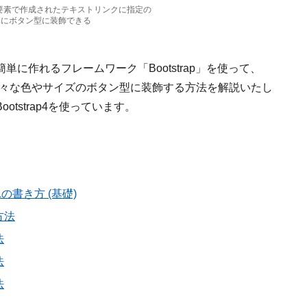
Lのa要素で作成されたテキストリンクに指定の
簡単にボタン型に装飾できる
に作れるフレームワーク「Bootstrap」を使って、
様々な色やサイズのボタン型に装飾する方法を解説いたし
tstrap4を使っています。
Lの書き方 (基礎)
方法
法
法
法