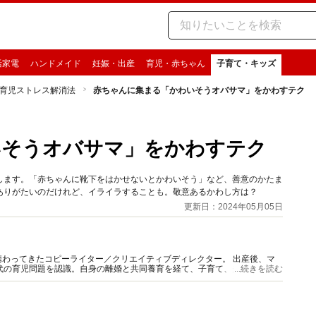
活家電
ハンドメイド
妊娠・出産
育児・赤ちゃん
子育て・キッズ
育児ストレス解消法
赤ちゃんに集まる「かわいそうオバサマ」をかわすテク
いそうオバサマ」をかわすテク
します。「赤ちゃんに靴下をはかせないとかわいそう」など、善意のかたま
ありがたいのだけれど、イライラすることも。敬意あるかわし方は？
更新日：2024年05月05日
わってきたコピーライター／クリエイティブディレクター。 出産後、マ
代の育児問題を認識。自身の離婚と共同養育を経て、子育て、夫婦問題、離
...続きを読む