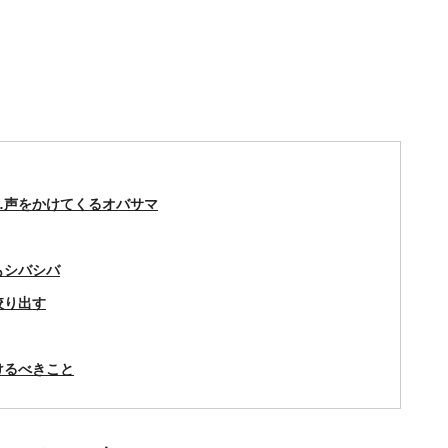
…声をかけてくるオバサマ
もシバシバ
絞り出す
けるべきこと