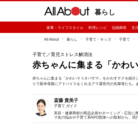
暮らし
家事・ライフスタイル
料理レシピ
冠婚葬祭
生
All About
暮らし
子育て・キッズ
子育て
子育て
／育児ストレス解消法
赤ちゃんに集まる「かわ
赤ちゃんに集まる「かわいそうオバサマ」をかわすテクを紹介
りで新米母親にアドバイスをくれるアラ還世代の先輩母たち。
斎藤 貴美子
子育て ガイド
美容・健康商材の商品企画やネーミング・広告に携
マ友の悩みや子育て系NPO団体への取材から、現
婚、養育形態などの実態を発信中。