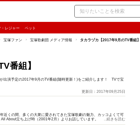
ツ・レジャー
ペット
宝塚ファン
宝塚歌劇団 メディア情報
タカラヅカ【2017年9月のTV番組
TV番組】
演予定の2017年9月のTV番組(随時更新！)をご紹介します！ TVで宝
更新日：2017年09月25日
0年近くの間、多くの大衆に愛されてきた宝塚歌劇の魅力、カッコよくて可
 About立ち上げ時（2001年2月）よりお話しています。
...続きを読む