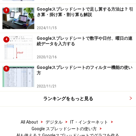
Googleスプレッドシートで足し算する方法は？ 引
3
き算・掛け算・割り算も解説
2024/11/15
Googleスプレッドシートで数字や日付、曜日の連
4
続データを入力する
3.範囲を選択したら、ツールバーの［グラフを挿入］を
2020/12/16
クリックします。または、メニューで［挿入］－［グラ
Googleスプレッドシートのフィルター機能の使い
5
フ］を選択してもかまいません。
方
2022/11/21
ランキングをもっと見る
>
>
>
All About
デジタル
IT・インターネット
>
Google スプレッドシートの使い方
AIも使える？ Googleスプレッドシートでグラフを作る