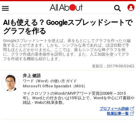
AIも使える？ Googleスプレッドシートで
グラフを作る
Googleスプレッドシートを使えば、表をもとにしてグラフを作ったり編
集することができます。しかも、シンプルな表であれば、ほぼ自動で手
間もほとんどかかりません。ここでは、最もシンプルな棒グラフを例
に、グラフ作成の基本操作を説明します。また、人工知能を使ってグラ
フを作成する機能も紹介します。
更新日：
2017年08月04日
井上 健語
ワード（Word）の使い方 ガイド
Microsoft Office Specialist（MOS）
マイクロソフトのWordのMVPアワード受賞(2008年～2015
年)。Wordとの付き合いは15年以上で、Wordを中心にIT書籍や
雑誌・Webの執筆多数。
プロフィール詳細
執筆記事一覧