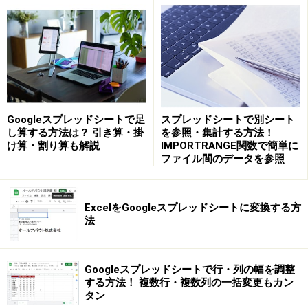
Googleスプレッドシートで足
スプレッドシートで別シート
し算する方法は？ 引き算・掛
を参照・集計する方法！
け算・割り算も解説
IMPORTRANGE関数で簡単に
2.グラフにする範囲を選択します。ここでは、セルB1の
ファイル間のデータを参照
「河川」からセルC12の「367」までを選択しました。選
択方法はマウスのドラッグでも、［Shift］キーを押しな
ExcelをGoogleスプレッドシートに変換する方
がらカーソルキーを操作してもかまいません。
法
Googleスプレッドシートで行・列の幅を調整
する方法！ 複数行・複数列の一括変更もカン
タン